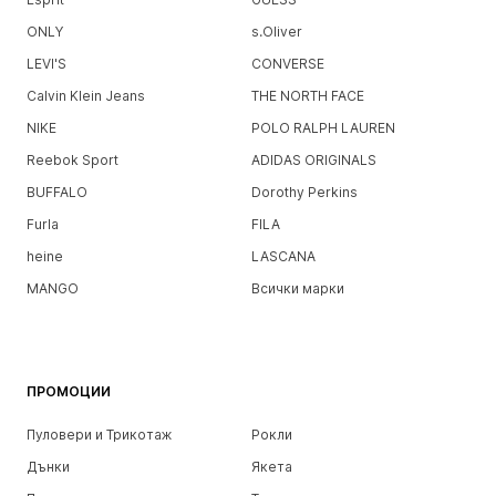
ONLY
s.Oliver
LEVI'S
CONVERSE
Calvin Klein Jeans
THE NORTH FACE
NIKE
POLO RALPH LAUREN
Reebok Sport
ADIDAS ORIGINALS
BUFFALO
Dorothy Perkins
Furla
FILA
heine
LASCANA
MANGO
Всички марки
ПРОМОЦИИ
Пуловери и Трикотаж
Рокли
Дънки
Якета