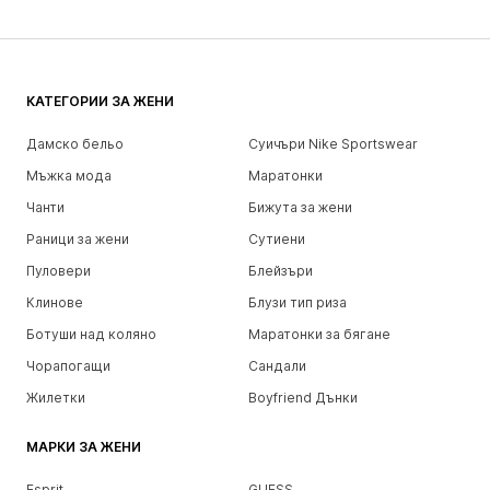
КАТЕГОРИИ ЗА ЖЕНИ
Дамско бельо
Суичъри Nike Sportswear
Мъжка мода
Маратонки
Чанти
Бижута за жени
Раници за жени
Сутиени
Пуловери
Блейзъри
Клинове
Блузи тип риза
Ботуши над коляно
Маратонки за бягане
Чорапогащи
Сандали
Жилетки
Boyfriend Дънки
МАРКИ ЗА ЖЕНИ
Esprit
GUESS