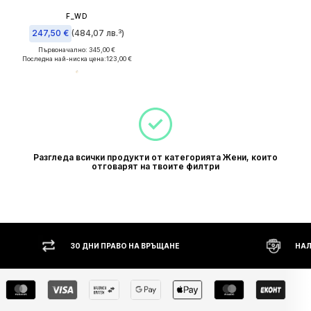
F_WD
247,50 €
(484,07 лв.³)
Първоначално: 345,00 €
Последна най-ниска цена:
123,00 €
Разгледа всички продукти от категорията Жени, които
отговарят на твоите филтри
 ПРАВО НА ВРЪЩАНЕ
НАЛОЖЕН ПЛАТЕЖ