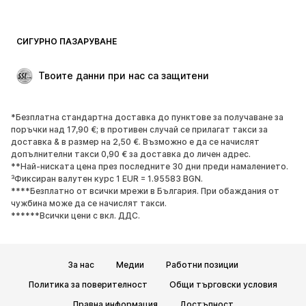
Бански и плажна мода
Суичъри
Блейзери
Гащеризони и комбинезони
СИГУРНО ПАЗАРУВАНЕ
Големи размери
Мода за бременни
Специални Поводи
ЕКСКЛУЗИВНО
Твоите данни при нас са защитени
Рециклиране
*Безплатна стандартна доставка до пунктове за получаване за
ОБУВКИ
поръчки над 17,90 €; в противен случай се прилагат такси за
доставка & в размер на 2,50 €. Възможно е да се начислят
НОВО
Популярно
допълнителни такси 0,90 € за доставка до личен адрес.
**Най-ниската цена през последните 30 дни преди намалението.
Маратонки
Боти
³Фиксиран валутен курс 1 EUR = 1.95583 BGN.
Обувки с висок ток
Ботуши
****Безплатно от всички мрежи в България. При обаждания от
чужбина може да се начислят такси.
Сандали
Ниски обувки
******Всички цени с вкл. ДДС.
Спортни обувки
Балерини
Чехли
Домашни пантофи
За нас
Медии
Работни позиции
ЕКСКЛУЗИВНО
Политика за поверителност
Общи търговски условия
СПОРТ
Правна информация
Достъпност