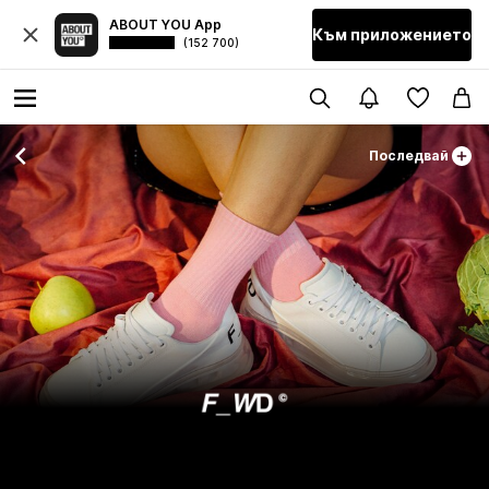
ABOUT YOU App
Към приложението
(152 700)
Последвай