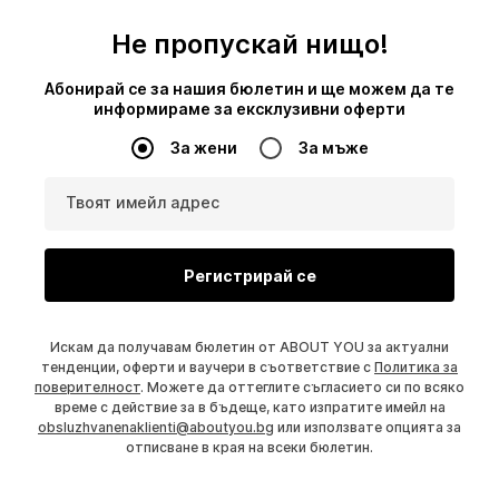
Не пропускай нищо!
Абонирай се за нашия бюлетин и ще можем да те
информираме за ексклузивни оферти
За жени
За мъже
Твоят имейл адрес
Регистрирай се
Искам да получавам бюлетин от ABOUT YOU за актуални
тенденции, оферти и ваучери в съответствие с
Политика за
поверителност
. Можете да оттеглите съгласието си по всяко
време с действие за в бъдеще, като изпратите имейл на
obsluzhvanenaklienti@aboutyou.bg
или използвате опцията за
отписване в края на всеки бюлетин.