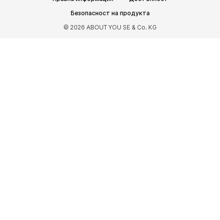
Спортно облекло
Видове спорт
Безопасност на продукта
Спортни обувки
Спортни чанти
© 2026 ABOUT YOU SE & Co. KG
Спортни аксесоари
АКСЕСОАРИ
НОВО
Чанти и раници
Бижута
Шалове и кърпи
Шапки и каскети
Колани
Портфейли и калъфи
Слънчеви очила
Часовници
Аксесоари за дома
Аксесоари за коса
Ръкавици
Калъфи за смартфон
ЕКСКЛУЗИВНО
Рециклиране
PREMIUM