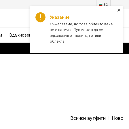
BG
Указание
1
Съжаляваме, но това облекло вече
не е налично. Тук можеш да се
и
Вдъхновение
вдъхновиш от новите, готини
облекла.
НАЛОЖЕН ПЛАТЕЖ
Всички аутфити
Ново