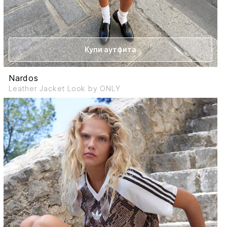
Купи аутфита
Nardos
Leather Jacket Look by ONLY