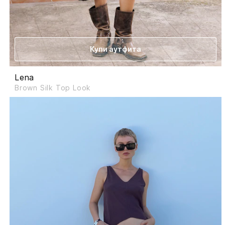
Купи аутфита
Lena
Brown Silk Top Look