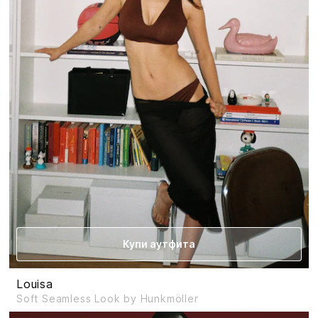
Купи аутфита
Louisa
Soft Seamless Look by Hunkmöller