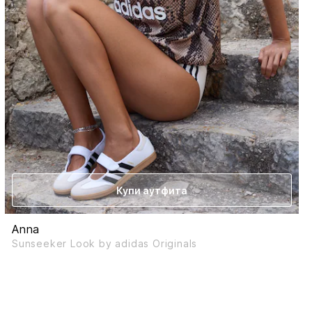
Купи аутфита
Anna
Sunseeker Look by adidas Originals