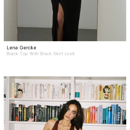
Lena Gercke
Black Top With Black Skirt Look