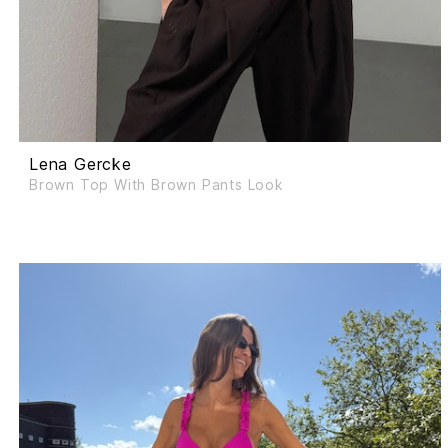
Lena Gercke
Brown Top With Brown Pants Look