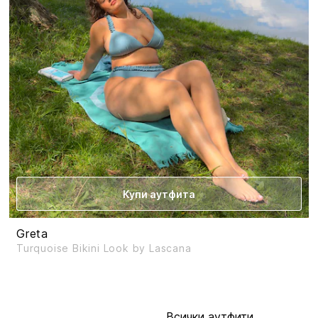
Купи аутфита
Greta
Turquoise Bikini Look by Lascana
Всички аутфити