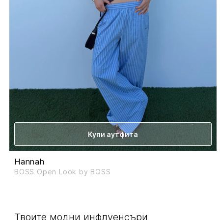
Купи аутфита
Hannah
BOSS Open Look by BOSS
Твоите модни инфлуенсъри