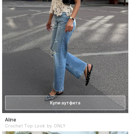
Купи аутфита
Aline
Crochet Top Look by ONLY