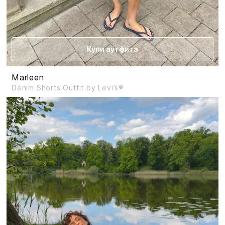
Купи аутфита
Marleen
Denim Shorts Outfit by Levi’s®