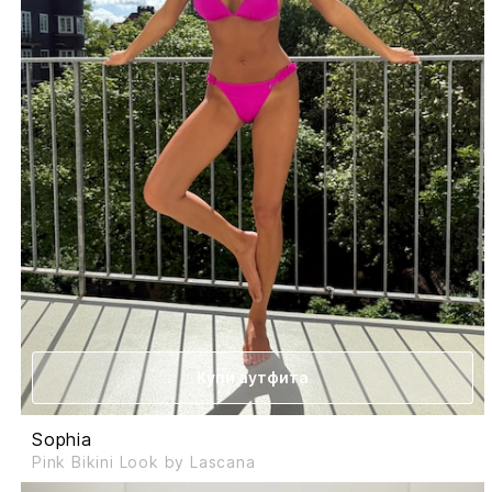
Купи аутфита
Sophia
Pink Bikini Look by Lascana