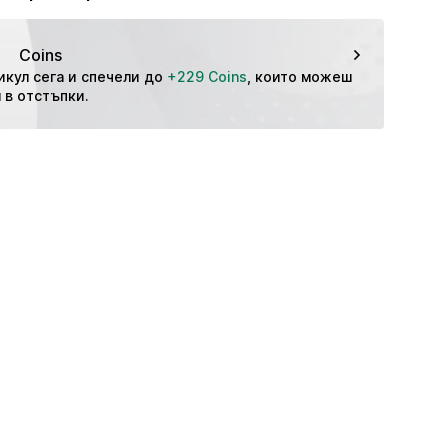
ади на висока температура
RAD
ране 30°C
иска температура
bg
Coins
икул сега и спечели до 
+229 Coins
, които можеш 
 в отстъпки.