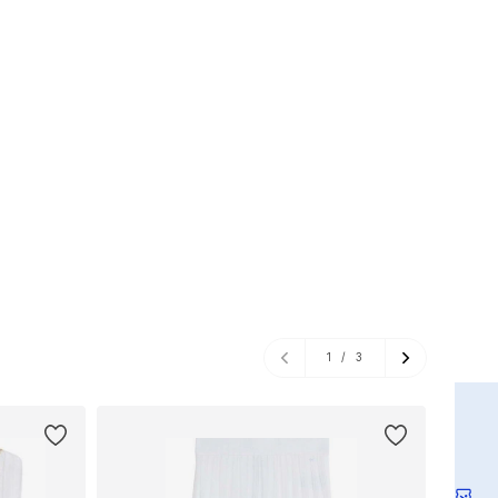
1
/
3