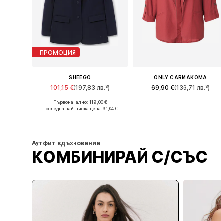
ПРОМОЦИЯ
SHEEGO
ONLY CARMAKOMA
101,15 €
(197,83 лв.³)
69,90 €
(136,71 лв.³)
Първоначално: 119,00 €
Предлага се в много размери
Предлага се в много размери
Последна най-ниска цена:
91,04 €
Добави в кошницата
Добави в кошницата
Аутфит вдъхновение
КОМБИНИРАЙ С/СЪС