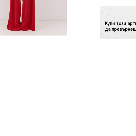
Да не се гл
2700 BLAGOEVG
Деликатно п
BG
Сушене на н
info@balkantex.
Купи този арт
да превърнеш