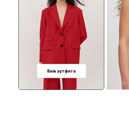
Виж аутфита