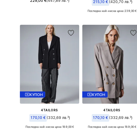
229,00 €
(447,89 лв.³)
215,10 €
(420,70 лв.³)
Последна най-ниска цена:
239,00 €
Налични размери: 36, 38, 40
Налични размери: 36, 38, 40
Добави в кошницата
Добави в кошницата
КУПОН
КУПОН
4TAILORS
4TAILORS
170,10 €
(332,69 лв.³)
170,10 €
(332,69 лв.³)
Последна най-ниска цена:
189,00 €
Последна най-ниска цена:
189,00 €
Налични размери: 36, 38
Налични размери: 42, 44, 46