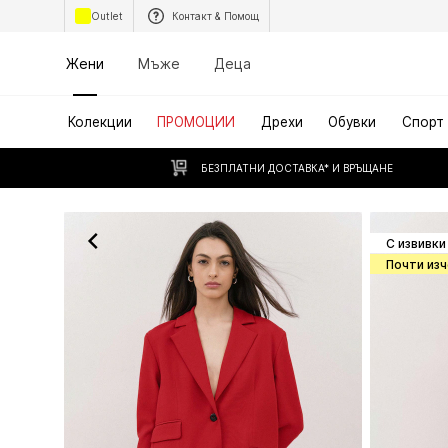
Outlet
Контакт & Помощ
Жени
Мъже
Деца
Колекции
ПРОМОЦИИ
Дрехи
Обувки
Спорт
БЕЗПЛАТНИ ДОСТАВКА* И ВРЪЩАНЕ
С извивки
Почти из