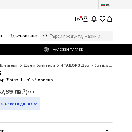
BG
1
и
Вдъхновение
НАЛОЖЕН ПЛАТЕЖ
Блейзери
Дълги блейзъри
4TAILORS Дълги блейзъри
S
р 'Spice It Up' в Червено
7,89 лв.³)
с ДДС
7,89 лв.³)
с ДДС
е. Спести до 10%🎉
ер