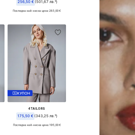
256,50 €
(501,67 лв.³)
Последна най-ниска цена:
285,00 €
Налични размери: 36, 38, 40
Добави в кошницата
КУПОН
4TAILORS
175,50 €
(343,25 лв.³)
Последна най-ниска цена:
195,00 €
Налични размери: 34, 36, 38, 40