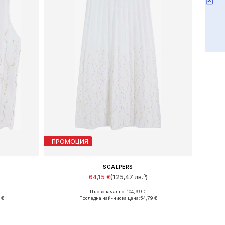
ПРОМОЦИЯ
SCALPERS
64,15 €
(125,47 лв.³)
Първоначално: 104,99 €
Налични размери: 34, 36, 38, 40
 €
Последна най-ниска цена:
54,79 €
а
Добави в кошницата