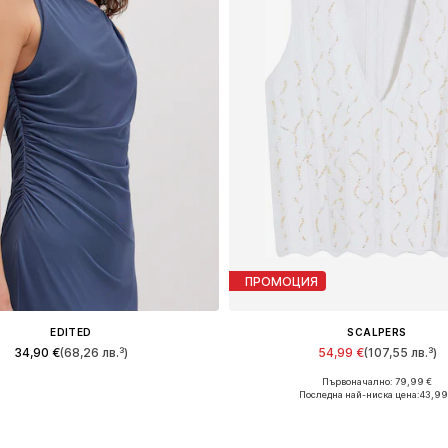
ПРОМОЦИЯ
EDITED
SCALPERS
34,90 €
(68,26 лв.³)
54,99 €
(107,55 лв.³)
Първоначално: 79,99 €
Налични размери: 1
Налични размери: XS, M, L
Последна най-ниска цена:
43,99
Добави в кошницата
Добави в кошницат