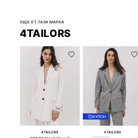
ОЩЕ ОТ ТАЗИ МАРКА
4TAILORS
КУПОН
4TAILORS
4TAILORS