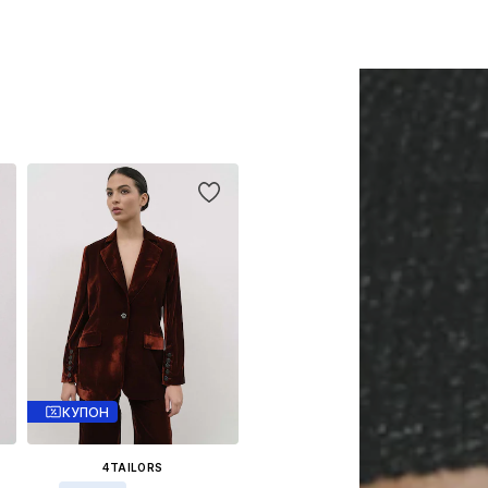
КУПОН
4TAILORS