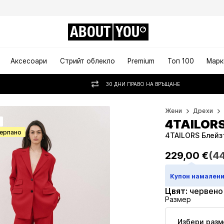
ABOUT
YOU
Аксесоари
Стрийт облекло
Premium
Топ 100
Марк
30 ДНИ ПРАВО НА ВРЪЩАНЕ
Жени
Дрехи
4TAILOR
черпано
4TAILORS Блейзъ
229,00 €
(44
229,00 €
(44
Купон намалени
Цвят
:
червено
Размер
Избери разм