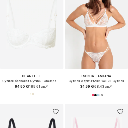
CHANTELLE
LSCN BY LASCANA
Сутиен балконет Сутиен 'Champs Elysees'
Сутиен с триъгълни чашки Сутиен
94,90 €
(185,61 лв.³)
34,99 €
(68,43 лв.³)
+
6