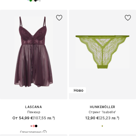
+
1
Ново
LASCANA
HUNKEMÖLLER
Пенюар
Стринг 'Isabelle'
От 54,99 €
(107,55 лв.³)
12,90 €
(25,23 лв.³)