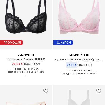
ПРОМОЦИЯ
КУПОН
CHANTELLE
HUNKEMÖLLER
Класически Сутиен 'FLEURS'
Сутиен с триъгълни чашки Сутиен 'Cordelie'
79,90 €
(156,27 лв.³)
25,11 €
(49,11 лв.³)
Първоначално: 94,90 €
Първоначално: 37,90 €
Последна най-ниска цена:
71,91 €
Последна най-ниска цена:
19,53 €