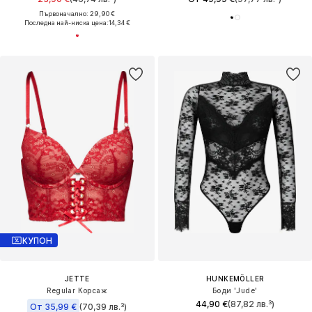
Първоначално: 29,90 €
Последна най-ниска цена:
14,34 €
КУПОН
JETTE
HUNKEMÖLLER
Regular Корсаж
Боди 'Jude'
44,90 €
(87,82 лв.³)
От 35,99 €
(70,39 лв.³)