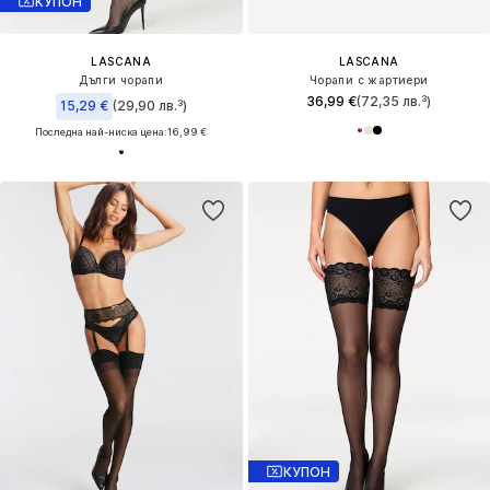
КУПОН
LASCANA
LASCANA
Дълги чорапи
Чорапи с жартиери
36,99 €
(72,35 лв.³)
15,29 €
(29,90 лв.³)
Последна най-ниска цена:
16,99 €
КУПОН