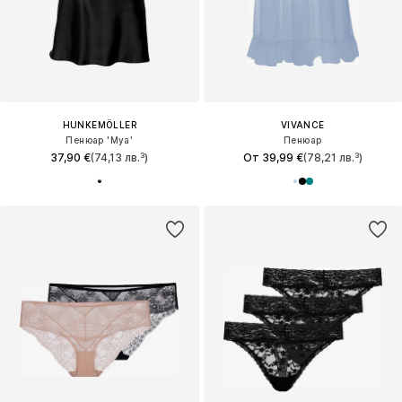
HUNKEMÖLLER
VIVANCE
Пенюар 'Mya'
Пенюар
37,90 €
(74,13 лв.³)
От 39,99 €
(78,21 лв.³)