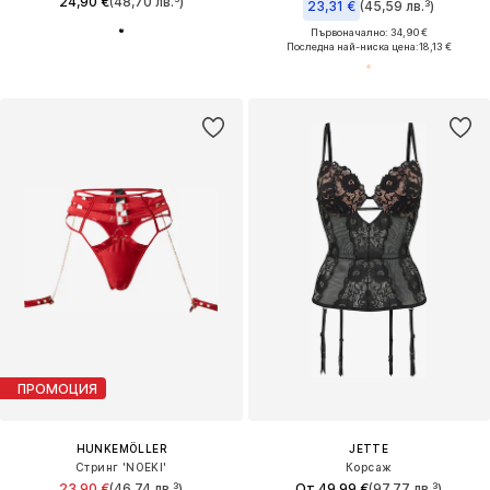
24,90 €
(48,70 лв.³)
23,31 €
(45,59 лв.³)
Първоначално: 34,90 €
Последна най-ниска цена:
18,13 €
ПРОМОЦИЯ
HUNKEMÖLLER
JETTE
Стринг 'NOEKI'
Корсаж
23,90 €
(46,74 лв.³)
От 49,99 €
(97,77 лв.³)