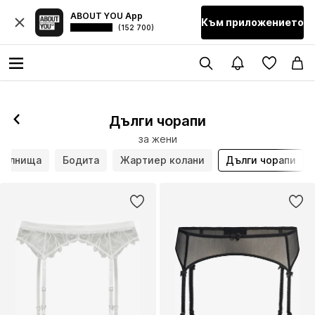
ABOUT YOU App
Към приложението
(152 700)
Дълги чорапи
за жени
Долнища
Бодита
Жартиер колани
Дълги чорапи