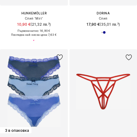
HUNKEMÖLLER
DORINA
Слип 'Miri'
Слип
10,90 €
(21,32 лв.³)
17,90 €
(35,01 лв.³)
Първоначално: 16,90 €
Последна най-ниска цена:
7,63 €
3 в опаковка