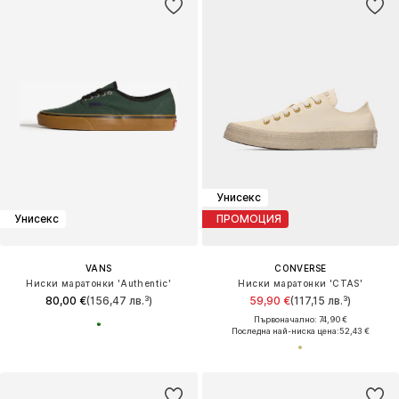
Унисекс
Унисекс
ПРОМОЦИЯ
VANS
CONVERSE
Ниски маратонки 'Authentic'
Ниски маратонки 'CTAS'
80,00 €
(156,47 лв.³)
59,90 €
(117,15 лв.³)
Първоначално: 74,90 €
Последна най-ниска цена:
52,43 €