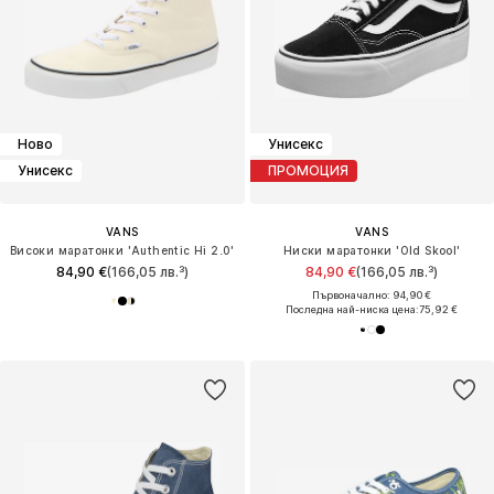
Ново
Унисекс
Унисекс
ПРОМОЦИЯ
VANS
VANS
Високи маратонки 'Authentic Hi 2.0'
Ниски маратонки 'Old Skool'
84,90 €
(166,05 лв.³)
84,90 €
(166,05 лв.³)
Първоначално: 94,90 €
Последна най-ниска цена:
75,92 €