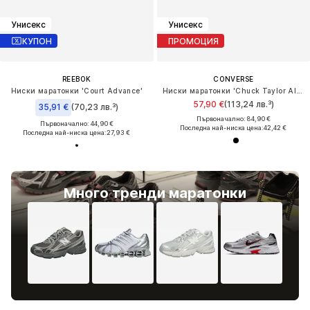
Унисекс
Унисекс
КУПОН
ПРОМОЦИЯ
REEBOK
CONVERSE
Ниски маратонки 'Court Advance'
Ниски маратонки 'Chuck Taylor All Star Lift'
57,90 €
(113,24 лв.³)
35,91 €
(70,23 лв.³)
Първоначално: 84,90 €
Първоначално: 44,90 €
Последна най-ниска цена:
42,42 €
Последна най-ниска цена:
27,93 €
Много тренди маратонки