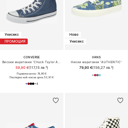
Унисекс
Ново
ПРОМОЦИЯ
Унисекс
CONVERSE
VANS
Високи маратонки 'Chuck Taylor All Star Classic'
Ниски маратонки 'AUTHENTIC'
59,90 €
(117,15 лв.³)
79,90 €
(156,27 лв.³)
Първоначално: 74,90 €
Последна най-ниска цена:
53,91 €
+
4