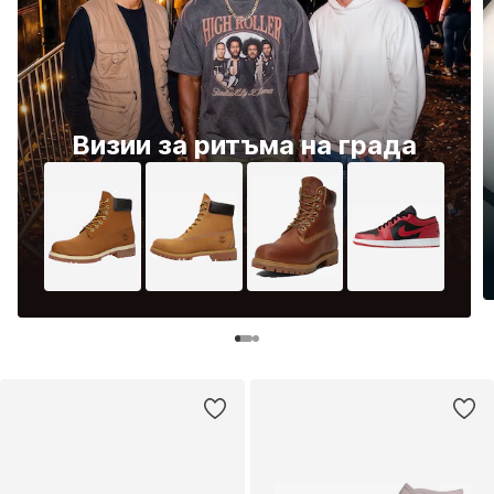
Визии за ритъма на града