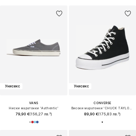
Унисекс
Унисекс
VANS
CONVERSE
Ниски маратонки 'Authentic'
Високи маратонки 'CHUCK TAYLOR ALL STAR LIFT PLATFORM WIDE WIDTH'
79,90 €
(156,27 лв.³)
89,90 €
(175,83 лв.³)