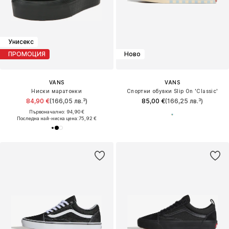
Унисекс
ПРОМОЦИЯ
Ново
VANS
VANS
Ниски маратонки
Спортни обувки Slip On 'Classic'
84,90 €
(166,05 лв.³)
85,00 €
(166,25 лв.³)
Първоначално: 94,90 €
Последна най-ниска цена:
75,92 €