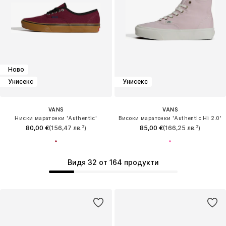
Ново
Унисекс
Унисекс
VANS
VANS
Ниски маратонки 'Authentic'
Високи маратонки 'Authentic Hi 2.0'
80,00 €
(156,47 лв.³)
85,00 €
(166,25 лв.³)
Видя 32 от 164 продукти