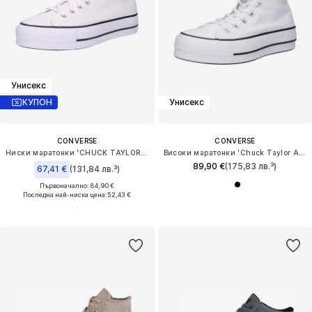
Унисекс
КУПОН
Унисекс
CONVERSE
CONVERSE
Ниски маратонки 'CHUCK TAYLOR ALL STAR LIFT PLATFORM WIDE WIDTH'
Високи маратонки 'Chuck TayIor All Star Lift Platform'
89,90 €
(175,83 лв.³)
67,41 €
(131,84 лв.³)
Първоначално: 84,90 €
Последна най-ниска цена:
52,43 €