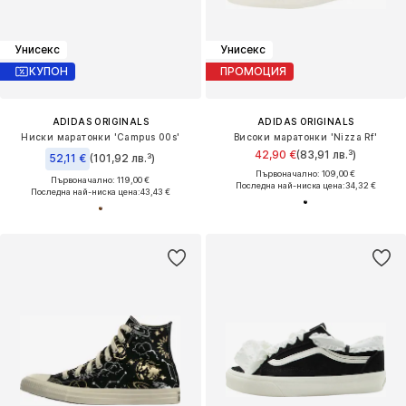
Унисекс
Унисекс
КУПОН
ПРОМОЦИЯ
ADIDAS ORIGINALS
ADIDAS ORIGINALS
Ниски маратонки 'Campus 00s'
Високи маратонки 'Nizza Rf'
42,90 €
(83,91 лв.³)
52,11 €
(101,92 лв.³)
Първоначално: 109,00 €
Първоначално: 119,00 €
Последна най-ниска цена:
34,32 €
Последна най-ниска цена:
43,43 €