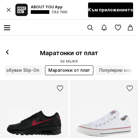
ABOUT YOU App
Към приложението
(152 700)
Маратонки от плат
за мъже
ни обувки Slip-On
Маратонки от плат
Популярни марат