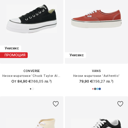
Унисекс
ПРОМОЦИЯ
Унисекс
CONVERSE
VANS
Ниски маратонки 'Chuck Taylor All Star Lift'
Ниски маратонки 'Authentic'
От 84,90 €
(166,05 лв.³)
79,90 €
(156,27 лв.³)