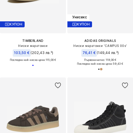
Унисекс
КУПОН
КУПОН
TIMBERLAND
ADIDAS ORIGINALS
Ниски маратонки
Ниски маратонки 'CAMPUS 00s'
103,50 €
(202,43 лв.³)
76,41 €
(149,44 лв.³)
Последна най-ниска цена:
115,00 €
Първоначално: 119,00 €
Последна най-ниска цена:
59,43 €