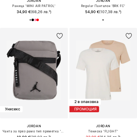
JORDAN
JORDAN
Раница 'MINI AIR PATROL'
Regular Панталон 'BRK FC'
34,90 €
(68,26 лв.³)
54,90 €
(107,38 лв.³)
2 в опаковка
Унисекс
ПРОМОЦИЯ
JORDAN
JORDAN
Чанта за през рамо тип преметка 'AIRBORNE'
Тениска 'FLIGHT'