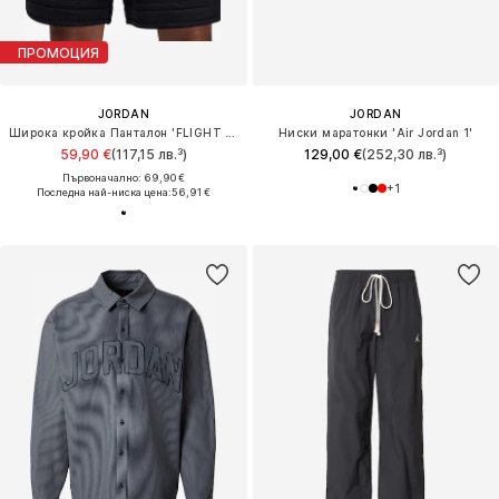
ПРОМОЦИЯ
JORDAN
JORDAN
Широка кройка Панталон 'FLIGHT DMND'
Ниски маратонки 'Air Jordan 1'
59,90 €
(117,15 лв.³)
129,00 €
(252,30 лв.³)
Първоначално: 69,90 €
+
1
Последна най-ниска цена:
56,91 €