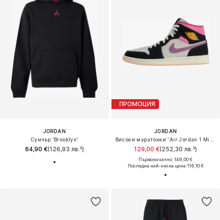
ПРОМОЦИЯ
JORDAN
JORDAN
Суичър 'Brooklyn'
Високи маратонки 'Air Jordan 1 Mid SE'
64,90 €
(126,93 лв.³)
129,00 €
(252,30 лв.³)
Първоначално: 149,00 €
Последна най-ниска цена:
116,10 €