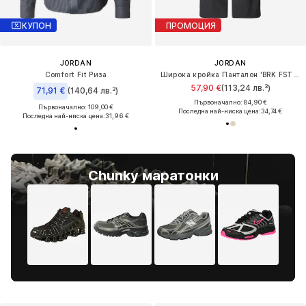
КУПОН
ПРОМОЦИЯ
JORDAN
JORDAN
Comfort Fit Риза
Широка кройка Панталон 'BRK FSTVL'
57,90 €
(113,24 лв.³)
71,91 €
(140,64 лв.³)
Първоначално: 84,90 €
Първоначално: 109,00 €
Последна най-ниска цена:
34,74 €
Последна най-ниска цена:
31,96 €
Chunky маратонки