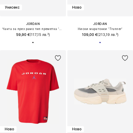
Унисекс
Ново
JORDAN
JORDAN
Чанта за през рамо тип преметка 'JAW MONARCH'
Ниски маратонки 'Trunner'
59,90 €
(117,15 лв.³)
109,00 €
(213,19 лв.³)
Ново
Ново