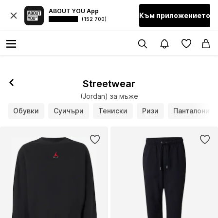
ABOUT YOU App
Към приложението
(152 700)
Streetwear
(Jordan) за мъже
Обувки
Суичъри
Тениски
Ризи
Панталони и