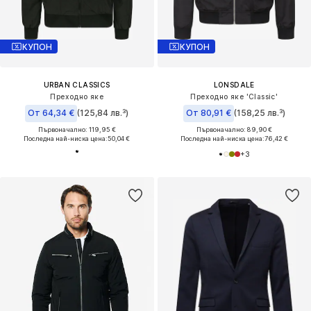
КУПОН
КУПОН
URBAN CLASSICS
LONSDALE
Преходно яке
Преходно яке 'Classic'
От 64,34 €
(125,84 лв.³)
От 80,91 €
(158,25 лв.³)
Първоначално: 119,95 €
Първоначално: 89,90 €
Последна най-ниска цена:
50,04 €
Последна най-ниска цена:
76,42 €
+
3