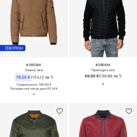
КУПОН
KOROSHI
KOROSHI
Зимно яке
Преходно яке
69,99 €
(136,89 лв.³)
78,29 €
(153,12 лв.³)
Първоначално: 109,99 €
Последна най-ниска цена:
65,24 €