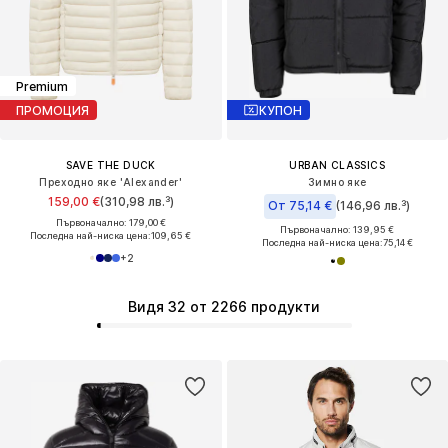
Premium
ПРОМОЦИЯ
КУПОН
SAVE THE DUCK
URBAN CLASSICS
Преходно яке 'Alexander'
Зимно яке
159,00 €
(310,98 лв.³)
От 75,14 €
(146,96 лв.³)
Първоначално: 179,00 €
Първоначално: 139,95 €
Последна най-ниска цена:
109,65 €
Последна най-ниска цена:
75,14 €
+
2
Видя 32 от 2266 продукти