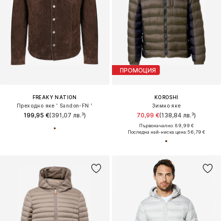
ПРОМОЦИЯ
FREAKY NATION
KOROSHI
Преходно яке ' Sandon-FN '
Зимно яке
199,95 €
(391,07 лв.³)
70,99 €
(138,84 лв.³)
Първоначално: 89,99 €
Последна най-ниска цена:
56,79 €