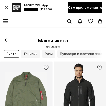
ABOUT YOU App
Към приложението
(152 700)
Макси якета
за мъже
Якета
Тениски
Ризи
Пуловери и плетени жиле