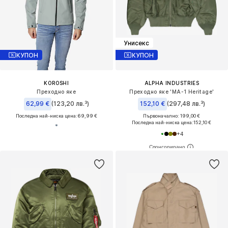
Унисекс
КУПОН
КУПОН
KOROSHI
ALPHA INDUSTRIES
Преходно яке
Преходно яке 'MA-1 Heritage'
62,99 €
(123,20 лв.³)
152,10 €
(297,48 лв.³)
Последна най-ниска цена:
69,99 €
Първоначално: 199,00 €
Последна най-ниска цена:
152,10 €
+
4