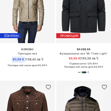
КУПОН
ПРОМОЦИЯ
KOROSHI
RAGWEAR
Преходно яке
Функционално яке 'Mr Them Light'
99,99 €
(195,56 лв.³)
80,99 €
(158,40 лв.³)
Първоначално: 129,99 €
Последна най-ниска цена:
89,99 €
Последна най-ниска цена:
84,99 €
+
1