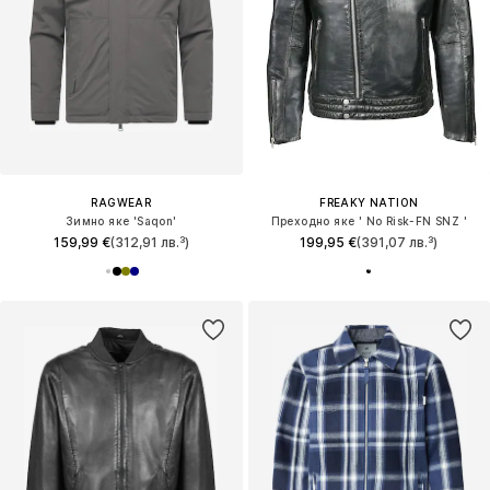
RAGWEAR
FREAKY NATION
Зимно яке 'Saqon'
Преходно яке ' No Risk-FN SNZ '
159,99 €
(312,91 лв.³)
199,95 €
(391,07 лв.³)