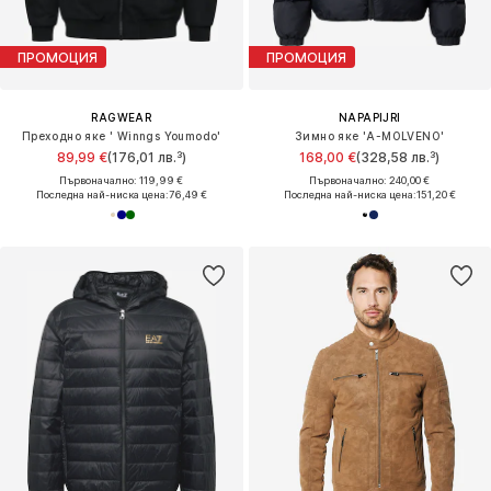
ПРОМОЦИЯ
ПРОМОЦИЯ
RAGWEAR
NAPAPIJRI
Преходно яке ' Winngs Youmodo'
Зимно яке 'A-MOLVENO'
89,99 €
(176,01 лв.³)
168,00 €
(328,58 лв.³)
Първоначално: 119,99 €
Първоначално: 240,00 €
Последна най-ниска цена:
76,49 €
Последна най-ниска цена:
151,20 €