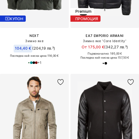
Premium
КУПОН
ПРОМОЦИЯ
NEXT
EA7 EMPORIO ARMANI
Зимно яке
Зимно яке 'Core Identity'
От 175,00 €
(342,27 лв.³)
104,40 €
(204,19 лв.³)
Първоначално: 195,00 €
Последна най-ниска цена:
116,00 €
Последна най-ниска цена:
157,50 €
+
1