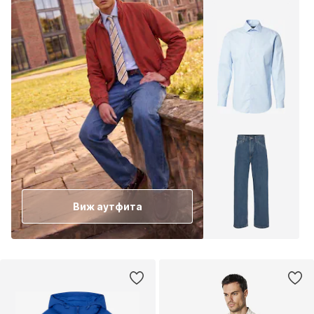
Виж аутфита