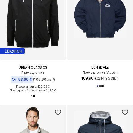
КУПОН
URBAN CLASSICS
LONSDALE
Преходно яке
Преходно яке 'Acton'
109,90 €
(214,95 лв.³)
От 53,99 €
(105,60 лв.³)
Първоначално: 109,95 €
Последна най-ниска цена:
41,99 €