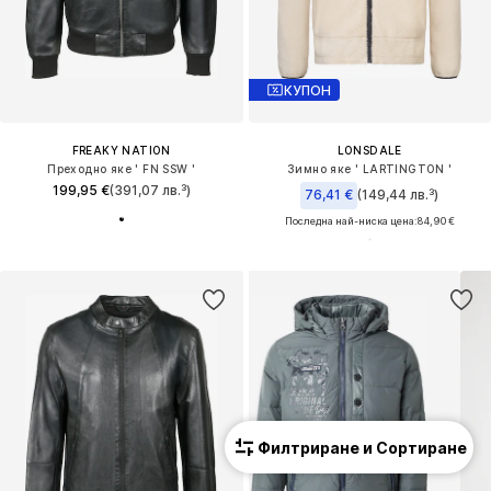
КУПОН
FREAKY NATION
LONSDALE
Преходно яке ' FN SSW '
Зимно яке ' LARTINGTON '
199,95 €
(391,07 лв.³)
76,41 €
(149,44 лв.³)
Последна най-ниска цена:
84,90 €
Филтриране и Сортиране