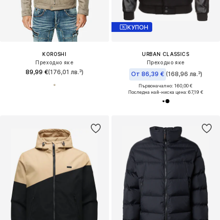
КУПОН
KOROSHI
URBAN CLASSICS
Преходно яке
Преходно яке
89,99 €
(176,01 лв.³)
От 86,39 €
(168,96 лв.³)
Първоначално: 160,00 €
Последна най-ниска цена:
67,19 €