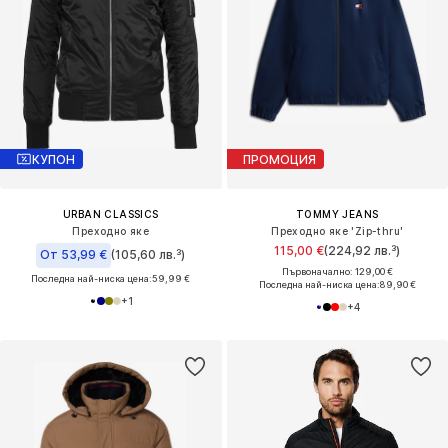
КУПОН
ПРОМОЦИЯ
URBAN CLASSICS
TOMMY JEANS
Преходно яке
Преходно яке 'Zip-thru'
115,00 €
(224,92 лв.³)
От 53,99 €
(105,60 лв.³)
Първоначално: 129,00 €
Последна най-ниска цена:
59,99 €
Последна най-ниска цена:
89,90 €
+
1
+
4