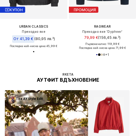
КУПОН
ПРОМОЦИЯ
URBAN CLASSICS
RAGWEAR
Преходно яке
Преходно яке 'Dyphner'
79,99 €
(156,45 лв.³)
От 41,39 €
(80,95 лв.³)
Първоначално: 119,99 €
Последна най-ниска цена:
45,99 €
Последна най-ниска цена:
71,99 €
+
1
ЯКЕТА
АУТФИТ ВДЪХНОВЕНИЕ
The AY Style Edit