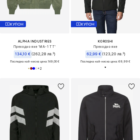
КУПОН
КУПОН
ALPHA INDUSTRIES
KOROSHI
Преходно яке 'MA-1 TT'
Преходно яке
134,10 €
(262,28 лв.³)
62,99 €
(123,20 лв.³)
Последна най-ниска цена:
149,00 €
Последна най-ниска цена:
69,99 €
+
2