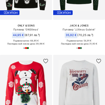
КУПОН
КУПОН
ONLY & SONS
JACK & JONES
Пуловер 'ONSXmas'
Пуловер 'JJXmas Gabriel'
44,95 €
(87,91 лв.³)
35,92 €
(70,25 лв.³)
Първоначално: 64,95 €
Първоначално: 54,91 €
Последна най-ниска цена:
39,96 €
Последна най-ниска цена:
31,93 €