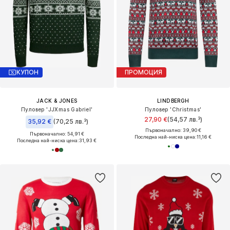
КУПОН
ПРОМОЦИЯ
JACK & JONES
LINDBERGH
Пуловер 'JJXmas Gabriel'
Пуловер 'Christmas'
27,90 €
(54,57 лв.³)
35,92 €
(70,25 лв.³)
Първоначално: 39,90 €
Първоначално: 54,91 €
Последна най-ниска цена:
11,16 €
Последна най-ниска цена:
31,93 €