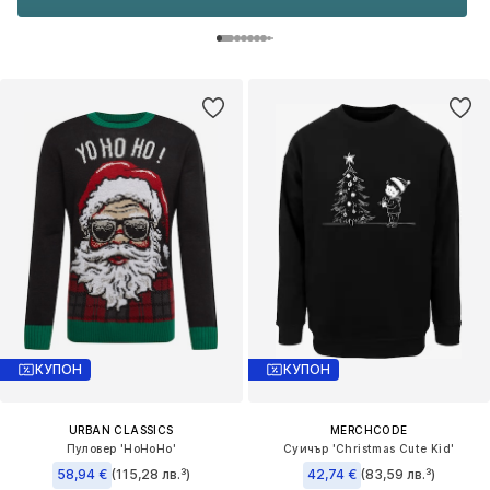
КУПОН
КУПОН
URBAN CLASSICS
MERCHCODE
Пуловер 'HoHoHo'
Суичър 'Christmas Cute Kid'
58,94 €
(115,28 лв.³)
42,74 €
(83,59 лв.³)