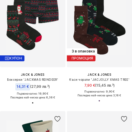
3 в опаковка
КУПОН
ПРОМОЦИЯ
JACK & JONES
JACK & JONES
Боксерки 'JACXMAS REINDEER'
Къси чорапи 'JACJOLLY XMAS TREE'
7,90 €
(15,45 лв.³)
14,31 €
(27,99 лв.³)
Първоначално: 9,90 €
Първоначално: 19,90 €
Последна най-ниска цена:
3,16 €
Последна най-ниска цена:
6,36 €