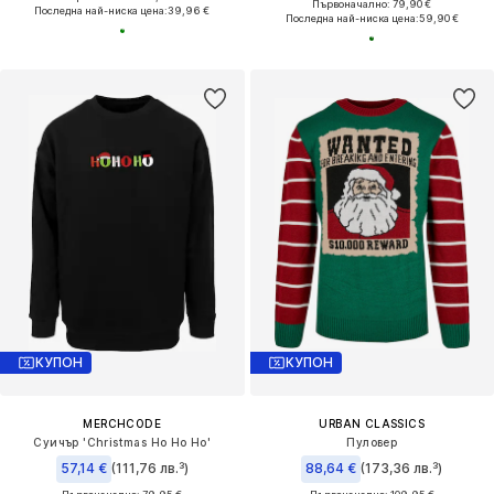
Първоначално: 79,90 €
Последна най-ниска цена:
39,96 €
Последна най-ниска цена:
59,90 €
КУПОН
КУПОН
MERCHCODE
URBAN CLASSICS
Суичър 'Christmas Ho Ho Ho'
Пуловер
57,14 €
(111,76 лв.³)
88,64 €
(173,36 лв.³)