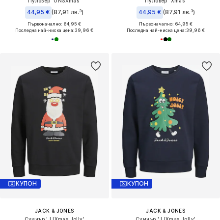
Пуловер 'ONSXmas'
Пуловер 'Xmas'
44,95 €
(87,91 лв.³)
44,95 €
(87,91 лв.³)
Първоначално: 64,95 €
Първоначално: 64,95 €
Последна най-ниска цена:
39,96 €
Последна най-ниска цена:
39,96 €
КУПОН
КУПОН
JACK & JONES
JACK & JONES
Суичър 'JJXmas Jolly'
Суичър 'JJXmas Jolly'