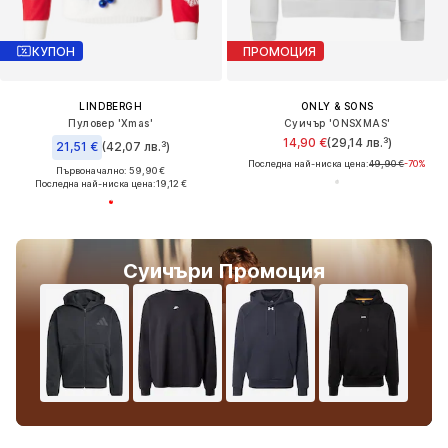
КУПОН
ПРОМОЦИЯ
LINDBERGH
ONLY & SONS
Пуловер 'Xmas'
Суичър 'ONSXMAS'
14,90 €
(29,14 лв.³)
21,51 €
(42,07 лв.³)
Последна най-ниска цена:
49,90 €
-70%
Първоначално: 59,90 €
Последна най-ниска цена:
19,12 €
Суичъри Промоция