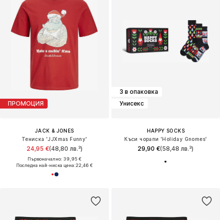
3 в опаковка
ПРОМОЦИЯ
Унисекс
JACK & JONES
HAPPY SOCKS
Тениска 'JJXmas Funny'
Къси чорапи 'Holiday Gnomes'
24,95 €
(48,80 лв.³)
29,90 €
(58,48 лв.³)
Първоначално: 39,95 €
Последна най-ниска цена:
22,46 €