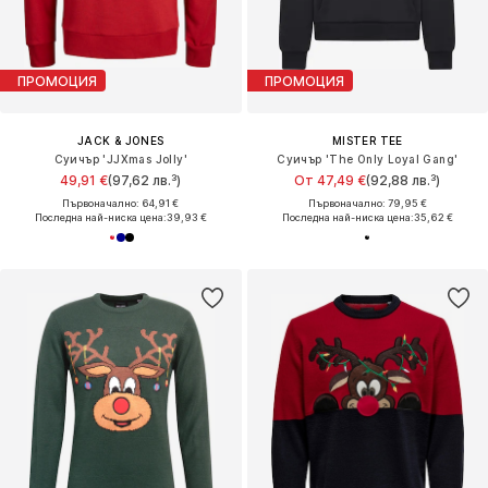
ПРОМОЦИЯ
ПРОМОЦИЯ
JACK & JONES
MISTER TEE
Суичър 'JJXmas Jolly'
Суичър 'The Only Loyal Gang'
49,91 €
(97,62 лв.³)
От 47,49 €
(92,88 лв.³)
Първоначално: 64,91 €
Първоначално: 79,95 €
Последна най-ниска цена:
39,93 €
Последна най-ниска цена:
35,62 €