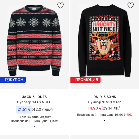
КУПОН
ПРОМОЦИЯ
JACK & JONES
ONLY & SONS
Пуловер 'MAS NOEL'
Суичър 'ONSXMAS'
14,90 €
(29,14 лв.³)
21,51 €
(42,07 лв.³)
Последна най-ниска цена:
49,90 €
-70%
Първоначално: 39,90 €
Последна най-ниска цена:
11,90 €