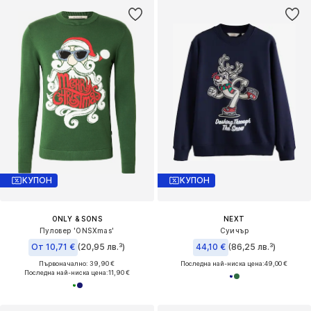
КУПОН
КУПОН
ONLY & SONS
NEXT
Пуловер 'ONSXmas'
Суичър
От 10,71 €
(20,95 лв.³)
44,10 €
(86,25 лв.³)
Първоначално: 39,90 €
Последна най-ниска цена:
49,00 €
Последна най-ниска цена:
11,90 €