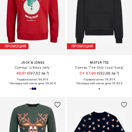
ПРОМОЦИЯ
ПРОМОЦИЯ
JACK & JONES
MISTER TEE
Суичър 'JJXmas Jolly'
Суичър 'The Only Loyal Gang'
49,91 €
(97,62 лв.³)
От 47,49 €
(92,88 лв.³)
Първоначално: 64,91 €
Първоначално: 79,95 €
Последна най-ниска цена:
39,93 €
Последна най-ниска цена:
35,62 €