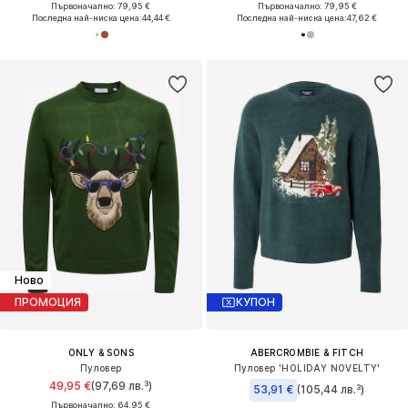
Първоначално: 79,95 €
Първоначално: 79,95 €
Последна най-ниска цена:
44,44 €
Последна най-ниска цена:
47,62 €
Ново
ПРОМОЦИЯ
КУПОН
ONLY & SONS
ABERCROMBIE & FITCH
Пуловер
Пуловер 'HOLIDAY NOVELTY'
49,95 €
(97,69 лв.³)
53,91 €
(105,44 лв.³)
Първоначално: 64,95 €