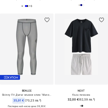
+
6
КУПОН
BENLEE
NEXT
Skinny Fit Дълъг мъжки клин 'Manorburn'
Къса пижама
32,00 €
(62,59 лв.³)
35,91 €
(70,23 лв.³)
Последна най-ниска цена:
39,90 €