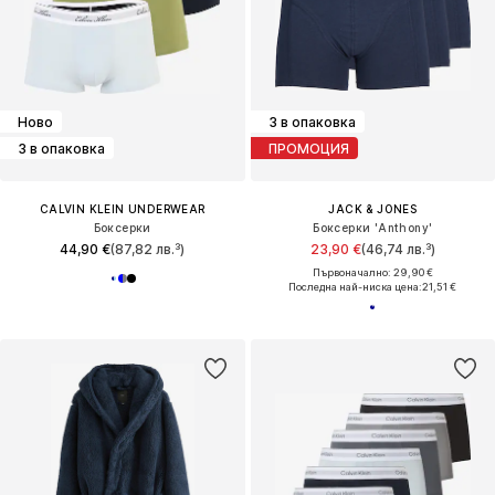
Ново
3 в опаковка
3 в опаковка
ПРОМОЦИЯ
CALVIN KLEIN UNDERWEAR
JACK & JONES
Боксерки
Боксерки 'Anthony'
44,90 €
(87,82 лв.³)
23,90 €
(46,74 лв.³)
Първоначално: 29,90 €
Последна най-ниска цена:
21,51 €