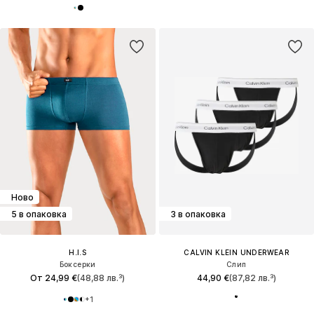
Ново
5 в опаковка
3 в опаковка
H.I.S
CALVIN KLEIN UNDERWEAR
Боксерки
Слип
От 24,99 €
(48,88 лв.³)
44,90 €
(87,82 лв.³)
+
1