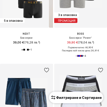
3 в опаковка
5 в опаковка
ПРОМОЦИЯ
NEXT
BOSS
Боксерки
Боксерки 'Power'
39,00 €
(76,28 лв.³)
39,90 €
(78,04 лв.³)
Първоначално: 44,90 €
+
1
Последна най-ниска цена:
26,91 €
+
4
Филтриране и Сортиране