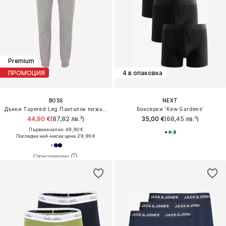
Premium
ПРОМОЦИЯ
4 в опаковка
BOSS
NEXT
Дънки Tapered Leg Панталон пижама 'Mix&Match'
Боксерки 'Kew Gardens'
44,90 €
(87,82 лв.³)
35,00 €
(68,45 лв.³)
Първоначално: 49,90 €
Последна най-ниска цена:
29,90 €