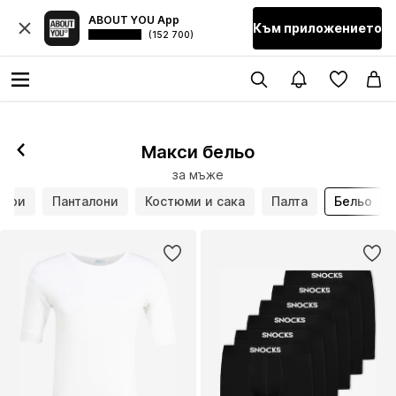
ABOUT YOU App
Към приложението
(152 700)
Макси бельо
за мъже
чъри
Панталони
Костюми и сака
Палта
Бельо