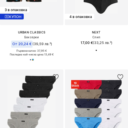
3 в опаковка
КУПОН
4 в опаковка
URBAN CLASSICS
NEXT
Боксерки
Слип
17,00 €
(33,25 лв.³)
От 20,24 €
(39,59 лв.³)
Първоначално: 37,95 €
Последна най-ниска цена:
13,49 €