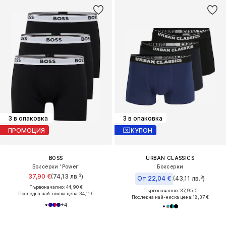
3 в опаковка
3 в опаковка
ПРОМОЦИЯ
КУПОН
BOSS
URBAN CLASSICS
Боксерки 'Power'
Боксерки
37,90 €
(74,13 лв.³)
От 22,04 €
(43,11 лв.³)
Първоначално: 44,90 €
Първоначално: 37,95 €
Последна най-ниска цена:
34,11 €
Последна най-ниска цена:
18,37 €
+
4