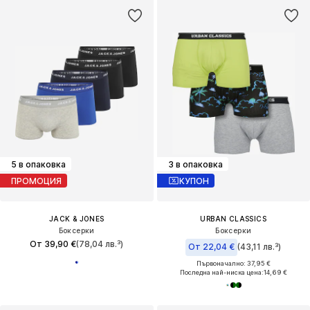
5 в опаковка
3 в опаковка
ПРОМОЦИЯ
КУПОН
JACK & JONES
URBAN CLASSICS
Боксерки
Боксерки
От 39,90 €
(78,04 лв.³)
От 22,04 €
(43,11 лв.³)
Първоначално: 37,95 €
Последна най-ниска цена:
14,69 €