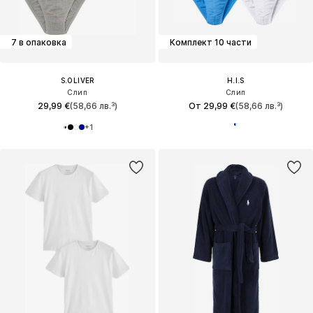
7 в опаковка
Комплект 10 части
S.OLIVER
H.I.S
Слип
Слип
29,99 €
(58,66 лв.³)
От 29,99 €
(58,66 лв.³)
+
1