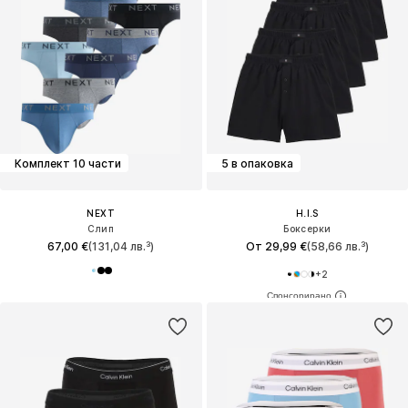
Комплект 10 части
5 в опаковка
NEXT
H.I.S
Слип
Боксерки
67,00 €
(131,04 лв.³)
От 29,99 €
(58,66 лв.³)
+
2