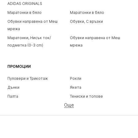
ADIDAS ORIGINALS
Маратонки в бяло
Маратонки в бяло
Обувки направена от Меш
Обувки, С връзки
мрежа
Маратонки, Нисък ток/
Обувки направена от Меш
подметка (0-3 cm)
мрежа
ПРОМОЦИИ
Пуловери и Трикотаж
Рокли
Дънки
Якета
Палта
Тениски и топове
Още
Панталони
Бельо
Поли
Блузи и туники
Суичъри
Блейзери
Бански и плажна мода
Гащеризони и комбинезони