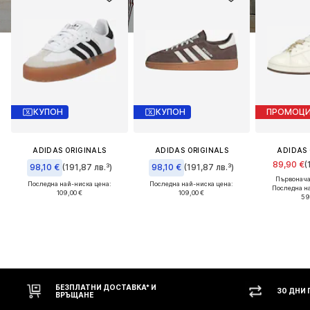
КУПОН
КУПОН
ПРОМОЦ
ADIDAS ORIGINALS
ADIDAS ORIGINALS
ADIDAS 
89,90 €
(
98,10 €
(191,87 лв.³)
98,10 €
(191,87 лв.³)
Първонача
Последна най-ниска цена:
Последна най-ниска цена:
Последна н
109,00 €
109,00 €
59
БЕЗПЛАТНИ ДОСТАВКА* И
30 ДНИ
ВРЪЩАНЕ