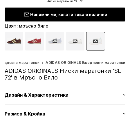
Ниски маратонки 'SL 72'
Напомни ми, когато това е налично
Цвят
:
мръсно бяло
жедневни маратонки
ADIDAS ORIGINALS Ежедневни маратонки
ADIDAS ORIGINALS Ниски маратонки 'SL
72' в Мръсно Бяло
Дизайн & Характеристики
Лого принт
Размер & Кройка
Заоблен връх
Връзване със 7 дупки
Височина на тока/подметката: Нисък ток/подметка
Подметка с грайфер