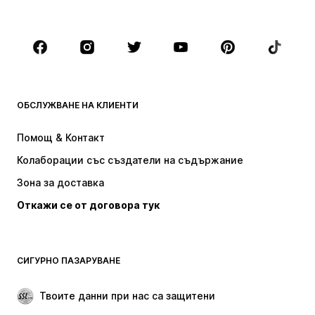
Големи размери
Мода за бременни
Обувки
Спорт
Аксесоари
Premium
ДРЕХИ
ОБСЛУЖВАНЕ НА КЛИЕНТИ
НОВО
Популярно
Рокли
Дънки
Помощ & Контакт
Тениски и топове
Панталони
Колаборации със създатели на съдържание
Якета
Пуловери и Трикотаж
Зона за доставка
Бельо
Блузи и туники
Откажи се от договора тук
Палта
Поли
Бански и плажна мода
Суичъри
Блейзери
Гащеризони и комбинезони
СИГУРНО ПАЗАРУВАНЕ
Големи размери
Мода за бременни
Специални Поводи
ЕКСКЛУЗИВНО
Твоите данни при нас са защитени
Рециклиране