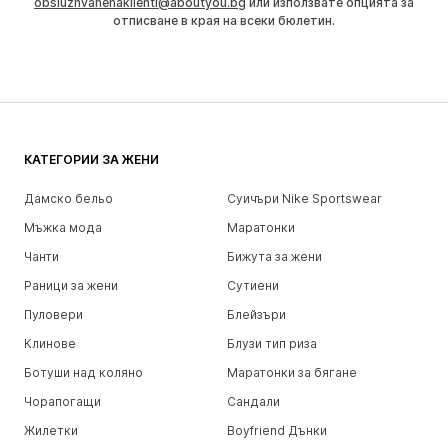
obsluzhvanenaklienti@aboutyou.bg
или използвате опцията за
отписване в края на всеки бюлетин.
КАТЕГОРИИ ЗА ЖЕНИ
Дамско бельо
Суичъри Nike Sportswear
Мъжка мода
Маратонки
Чанти
Бижута за жени
Раници за жени
Сутиени
Пуловери
Блейзъри
Клинове
Блузи тип риза
Ботуши над коляно
Маратонки за бягане
Чорапогащи
Сандали
Жилетки
Boyfriend Дънки