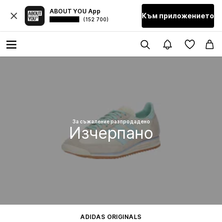
ABOUT YOU App
Към приложението
(152 700)
За съжаление разпродадено
Изчерпано
ADIDAS ORIGINALS