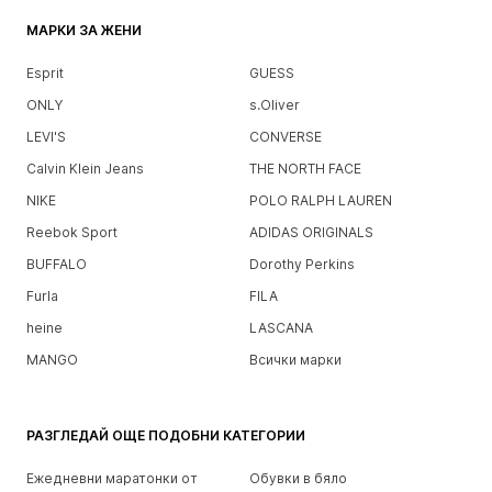
МАРКИ ЗА ЖЕНИ
Esprit
GUESS
ONLY
s.Oliver
LEVI'S
CONVERSE
Calvin Klein Jeans
THE NORTH FACE
NIKE
POLO RALPH LAUREN
Reebok Sport
ADIDAS ORIGINALS
BUFFALO
Dorothy Perkins
Furla
FILA
heine
LASCANA
MANGO
Всички марки
РАЗГЛЕДАЙ ОЩЕ ПОДОБНИ КАТЕГОРИИ
Ежедневни маратонки от
Обувки в бяло