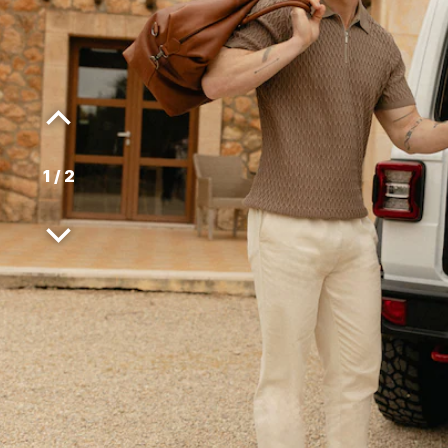
1
/
2