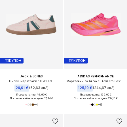
КУПОН
КУПОН
JACK & JONES
ADIDAS PERFORMANCE
Ниски маратонки 'JFWKIRK'
Маратонки за бягане 'Adizero Boston 13'
26,91 €
(52,63 лв.³)
125,10 €
(244,67 лв.³)
Първоначално: 49,90 €
Първоначално: 159,00 €
Последна най-ниска цена:
17,94 €
Последна най-ниска цена:
118,15 €
+
4
+
5