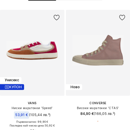
Унисекс
КУПОН
Ново
VANS
CONVERSE
Ниски маратонки 'Speed'
Високи маратонки 'CTAS'
84,90 €
(166,05 лв.³)
53,91 €
(105,44 лв.³)
Първоначално: 99,90 €
Последна най-ниска цена:
50,92 €