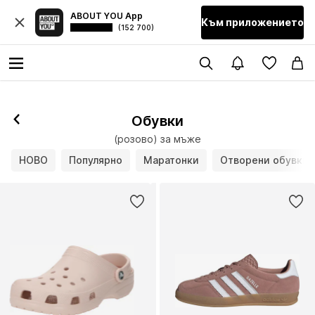
ABOUT YOU App
Към приложението
(152 700)
Обувки
(розово) за мъже
НОВО
Популярно
Маратонки
Отворени обувки