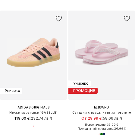
Унисекс
Унисекс
ПРОМОЦИЯ
ADIDAS ORIGINALS
ELBSAND
Ниски маратонки 'GAZELLE'
Сандали с разделител за пръстите
119,00 €
(232,74 лв.³)
От 29,99 €
(58,66 лв.³)
Първоначално: 35,99 €
Последна най-ниска цена:
26,99 €