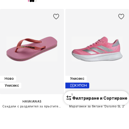
Ново
Унисекс
Унисекс
КУПОН
1
Филтриране и Сортиране
HAVAIANAS
ADIDAS PERFORMANCE
Сандали с разделител за пръстите 'Brasil'
Маратонки за бягане 'Duramo SL 2'
29,90 €
(58,48 лв.³)
58,41 €
(114,24 лв.³)
Последна най-ниска цена:
64,90 €
+
5