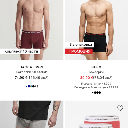
3 в опаковка
Комплект 10 части
ПРОМОЦИЯ
JACK & JONES
HUGO
Боксерки 'Jacsolid'
Боксерки
74,90 €
(146,49 лв.³)
39,90 €
(78,04 лв.³)
Първоначално: 44,90 €
+
1
Последна най-ниска цена:
27,97 €