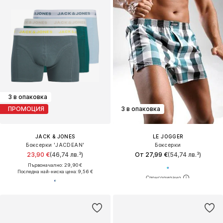
3 в опаковка
ПРОМОЦИЯ
3 в опаковка
JACK & JONES
LE JOGGER
Боксерки 'JACDEAN'
Боксерки
23,90 €
(46,74 лв.³)
От 27,99 €
(54,74 лв.³)
Първоначално: 29,90 €
Последна най-ниска цена:
9,56 €