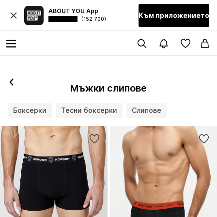
ABOUT YOU App
Към приложението
(152 700)
Мъжки слипове
Боксерки
Тесни боксерки
Слипове