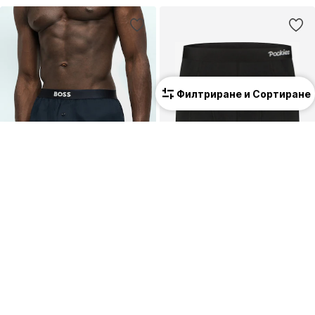
Филтриране и Сортиране
2 в опаковка
ПРОМОЦИЯ
ПРОМОЦИЯ
BOSS
POCKIES
Боксерки
Боксерки
39,90 €
(78,04 лв.³)
24,49 €
(47,90 лв.³)
Първоначално: 44,90 €
Първоначално: 49,95 €
Последна най-ниска цена:
28,43 €
Последна най-ниска цена:
17,14 €