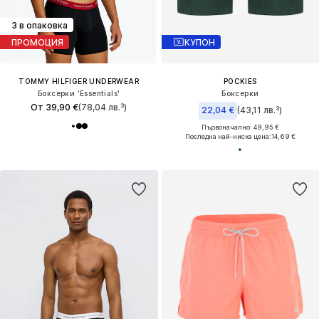
3 в опаковка
ПРОМОЦИЯ
КУПОН
TOMMY HILFIGER UNDERWEAR
POCKIES
Боксерки 'Essentials'
Боксерки
От 39,90 €
(78,04 лв.³)
22,04 €
(43,11 лв.³)
Първоначално: 49,95 €
Последна най-ниска цена:
14,69 €