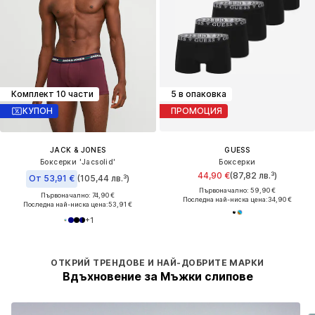
Комплект 10 части
5 в опаковка
КУПОН
ПРОМОЦИЯ
JACK & JONES
GUESS
Боксерки 'Jacsolid'
Боксерки
44,90 €
(87,82 лв.³)
От 53,91 €
(105,44 лв.³)
Първоначално: 59,90 €
Първоначално: 74,90 €
Последна най-ниска цена:
34,90 €
Последна най-ниска цена:
53,91 €
+
1
ОТКРИЙ ТРЕНДОВЕ И НАЙ-ДОБРИТЕ МАРКИ
Вдъхновение за Мъжки слипове