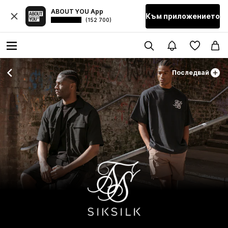
ABOUT YOU App
Към приложението
(152 700)
Последвай