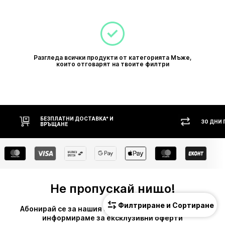
Разгледа всички продукти от категорията Мъже,
които отговарят на твоите филтри
30 ДНИ ПРАВО НА ВРЪЩАНЕ
НАЛ
Не пропускай нищо!
Филтриране и Сортиране
Абонирай се за нашия бюлетин и ще можем да те
информираме за ексклузивни оферти