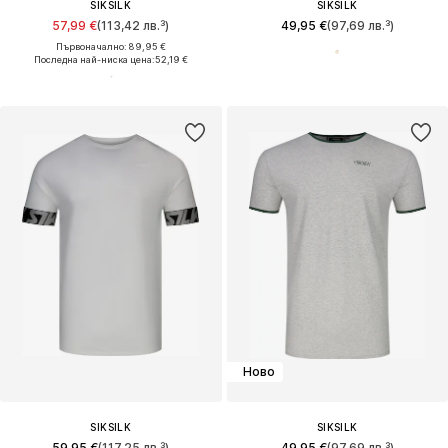
SIKSILK
SIKSILK
57,99 €
(113,42 лв.³)
49,95 €
(97,69 лв.³)
Първоначално: 89,95 €
Последна най-ниска цена:
52,19 €
Ново
SIKSILK
SIKSILK
59,95 €
(117,25 лв.³)
49,95 €
(97,69 лв.³)