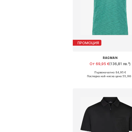
ПРОМОЦИЯ
RAGMAN
От 69,95 €
(136,81 лв.³)
Първоначално: 84,95 €
Налични размери: M, L, XL, XXL,
Последна най-ниска цена:
55,96 
Добави в кошницат