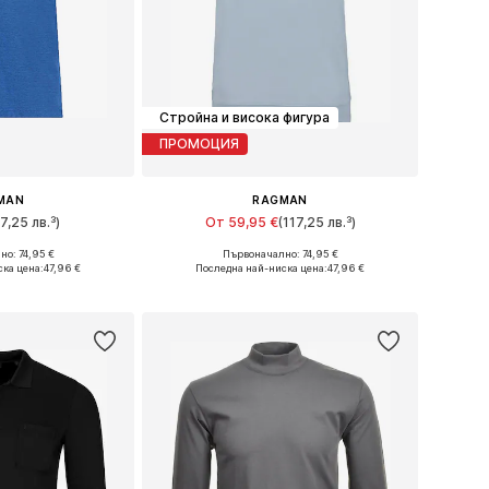
Стройна и висока фигура
ПРОМОЦИЯ
MAN
RAGMAN
17,25 лв.³)
От 59,95 €
(117,25 лв.³)
о: 74,95 €
Първоначално: 74,95 €
: M, L, XL, XXL
Налични размери: M, L, XL, XXL, XXXL, 4XL
ска цена:
47,96 €
Последна най-ниска цена:
47,96 €
кошницата
Добави в кошницата