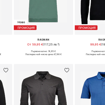
Ново
ПРОМОЦИЯ
ПРОМОЦИЯ
RAGMAN
RAG
От 59,95 €
(117,25 лв.³)
99,95 €
(1
+
1
Първоначално: 74,95 €
Първоначалн
 XXXL
Налични размери: M, L, XL, XXL, XXXL, 5XL
Налични размери: M
€
Последна най-ниска цена:
47,96 €
Последна най-нис
а
Добави в кошницата
Добави в 