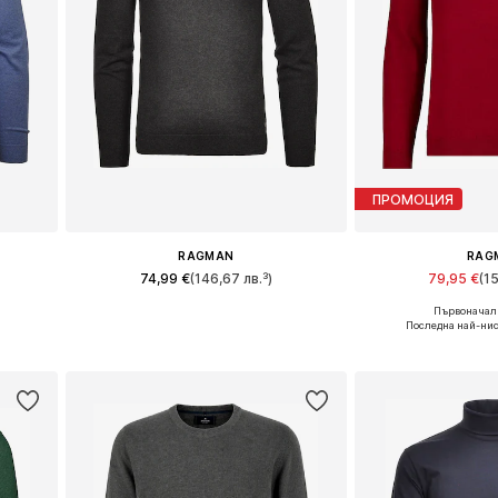
ПРОМОЦИЯ
RAGMAN
RAG
74,99 €
(146,67 лв.³)
79,95 €
(1
Първоначалн
XL
Налични размери: M, L, XL, XXL, XXXL
Налични размери: M
Последна най-нис
а
Добави в кошницата
Добави в 