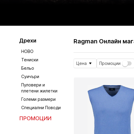
Дрехи
Ragman Онлайн маг
НОВО
Тениски
Цена
Промоции
Бельо
Суичъри
Пуловери и
плетени жилетки
Големи размери
Специални Поводи
ПРОМОЦИИ