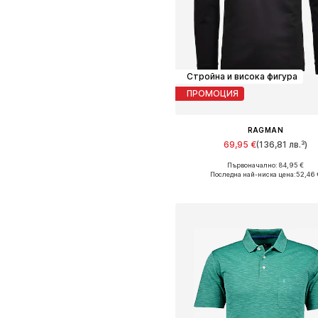
Стройна и висока фигура
ПРОМОЦИЯ
RAGMAN
69,95 €
(136,81 лв.³)
Първоначално: 84,95 €
Налични размери: M, L, XL, X
Последна най-ниска цена:
52,46 
Добави в кошницат