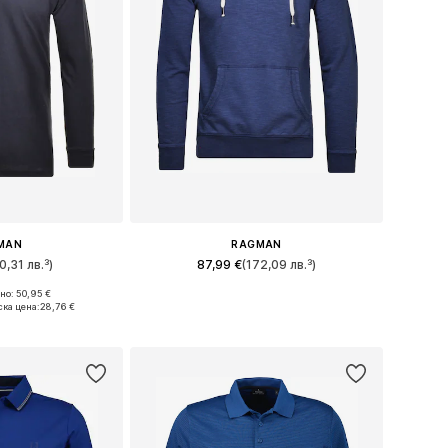
MAN
RAGMAN
0,31 лв.³)
87,99 €
(172,09 лв.³)
+
1
о: 50,95 €
: M, L, XL, XXL
Налични размери: M, XL, XXL
ка цена:
28,76 €
кошницата
Добави в кошницата