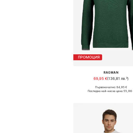
ПРОМОЦИЯ
RAGMAN
69,95 €
(136,81 лв.³)
Първоначално: 84,95 €
Налични размери: M, L, XL, X
Последна най-ниска цена:
55,96 
Добави в кошницат