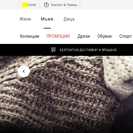
Outlet
Контакт & Помощ
Жени
Мъже
Деца
Колекции
ПРОМОЦИИ
Дрехи
Обувки
Спорт
БЕЗПЛАТНИ ДОСТАВКА* И ВРЪЩАНЕ