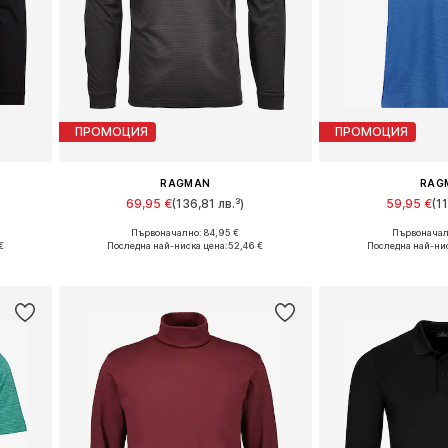
ПРОМОЦИЯ
ПРОМОЦИЯ
RAGMAN
RAG
69,95 €
(136,81 лв.³)
59,95 €
(1
Първоначално: 84,95 €
Първоначалн
XL
Налични размери: M, L, XL, XXL, XXXL
Налични размери
€
Последна най-ниска цена:
52,46 €
Последна най-ни
а
Добави в кошницата
Добави в 