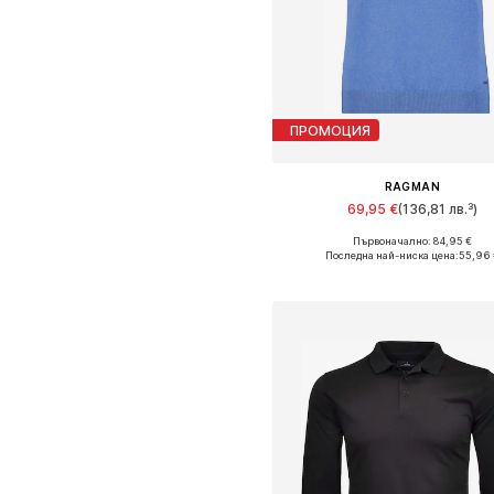
ПРОМОЦИЯ
RAGMAN
69,95 €
(136,81 лв.³)
Първоначално: 84,95 €
Налични размери: M, L, XL, XXL,
Последна най-ниска цена:
55,96 
Добави в кошницат