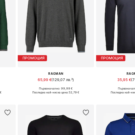
ПРОМОЦИЯ
ПРОМОЦИЯ
RAGMAN
RAG
65,99 €
(129,07 лв.³)
35,95 €
(7
Първоначално: 99,99 €
Първоначалн
XL
Налични размери: M, L, XL, XXL
Налични размери
€
Последна най-ниска цена:
52,79 €
Последна най-нис
а
Добави в кошницата
Добави в 