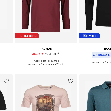
ПРОМОЦИЯ
КУПОН
RAGMAN
RAG
35,95 €
(70,31 лв.³)
От 56,69 €
Първоначално: 50,95 €
Последна най-нис
 4XL
Налични размери: M, L, XL, XXL
€
Последна най-ниска цена:
28,76 €
а
Добави в кошницата
Добави в 