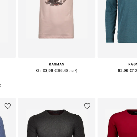
RAGMAN
RAG
От 33,99 €
(66,48 лв.³)
62,99 €
(1
Налични размери: L, XXL
Налични ра
Налични размери: M x стандартен, L x стандартен, XL x стандартен, XXL x стандартен
€
Добави в кошницата
Добави в 
а