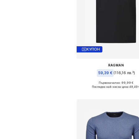
КУПОН
RAGMAN
59,39 €
(116,16 лв.³)
Първоначално: 99,99 €
Последна най-ниска цена:
49,49 
Добави в кошницат