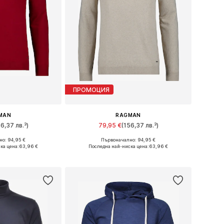
ПРОМОЦИЯ
MAN
RAGMAN
56,37 лв.³)
79,95 €
(156,37 лв.³)
о: 94,95 €
Първоначално: 94,95 €
, L, XL, XXL, XXXL
Налични размери: M, L, XL, XXL, XXXL
ка цена:
63,96 €
Последна най-ниска цена:
63,96 €
кошницата
Добави в кошницата