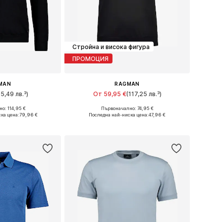
Стройна и висока фигура
ПРОМОЦИЯ
MAN
RAGMAN
95,49 лв.³)
От 59,95 €
(117,25 лв.³)
о: 114,95 €
Първоначално: 74,95 €
, L, XL, XXL, XXXL
Налични размери: M, L, XL, XXL, XXXL, 4XL
ка цена:
79,96 €
Последна най-ниска цена:
47,96 €
кошницата
Добави в кошницата