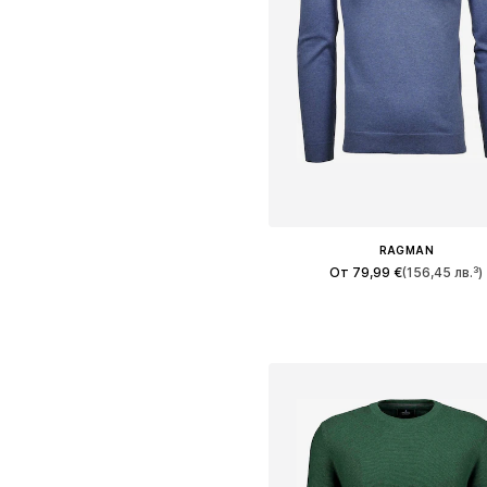
RAGMAN
От 79,99 €
(156,45 лв.³)
Налични размери: M, L, XL, X
Добави в кошницат