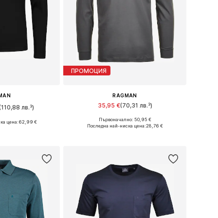
ПРОМОЦИЯ
MAN
RAGMAN
35,95 €
(70,31 лв.³)
(110,88 лв.³)
Първоначално: 50,95 €
ка цена:
62,99 €
Налични размери: M, L, XL, XXXL
Налични размери: L x стандартен, XL x стандартен, XXL x стандартен, XXXL x стандартен
Последна най-ниска цена:
28,76 €
Добави в кошницата
кошницата