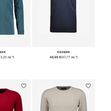
MAN
RAGMAN
23,20 лв.³)
49,99 €
(97,77 лв.³)
змери: XXL
Налични размери: M, L, XL, XXL, XXXL
кошницата
Добави в кошницата