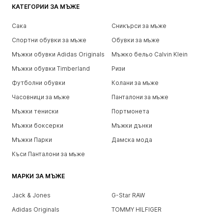
КАТЕГОРИИ ЗА МЪЖЕ
Сака
Сникърси за мъже
Спортни обувки за мъже
Обувки за мъже
Мъжки обувки Adidas Originals
Мъжко бельо Calvin Klein
Мъжки обувки Timberland
Ризи
Футболни обувки
Колани за мъже
Часовници за мъже
Панталони за мъже
Мъжки тениски
Портмонета
Мъжки боксерки
Мъжки дънки
Мъжки Парки
Дамска мода
Къси Панталони за мъже
МАРКИ ЗА МЪЖЕ
Jack & Jones
G-Star RAW
Adidas Originals
TOMMY HILFIGER