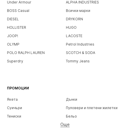
Under Armour
ALPHA INDUSTRIES
BOSS Casual
Всички марки
DIESEL
DRYKORN
HOLLISTER
HUGO
JOOP!
LACOSTE
OLYMP
Petrol Industries
POLO RALPH LAUREN
SCOTCH & SODA
Superdry
Tommy Jeans
ПРОМОЦИИ
Якета
Дънки
Суичъри
Пуловери и плетени жилетки
Тениски
Бельо
Още
Панталони
Ризи