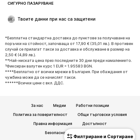
ОБУВКИ
СИГУРНО ПАЗАРУВАНЕ
НОВО
Популярно
Твоите данни при нас са защитени
Боти и ботуши
Маратонки
Ниски обувки
Спортни обувки
*Безплатна стандартна доставка до пунктове за получаване на
Отворени обувки
ЕКСКЛУЗИВНО
поръчки на стойност, започваща от 17,90 € (35,01 лв.). В противен
случай се прилагат такси за доставка и обслужване в размер на
2,50 € (4,89 лв.).
СПОРТ
**Най-ниската цена през последните 30 дни преди намалението.
³Фиксиран валутен курс 1 EUR = 1.95583 BGN.
Спортно облекло
Видове спорт
****Безплатно от всички мрежи в България. При обаждания от
чужбина може да се начислят такси.
Спортни обувки
Спортни чанти
******Всички цени с вкл. ДДС.
Спортни аксесоари
АКСЕСОАРИ
За нас
Медии
Работни позиции
НОВО
Шапки, шапки с козирка и
Политика за поверителност
Общи търговски условия
каскети
Правна информация
Достъпност
Колани
Чанти и раници
Безопасност на продукта
Филтриране и Сортиране
Часовници
Бижута