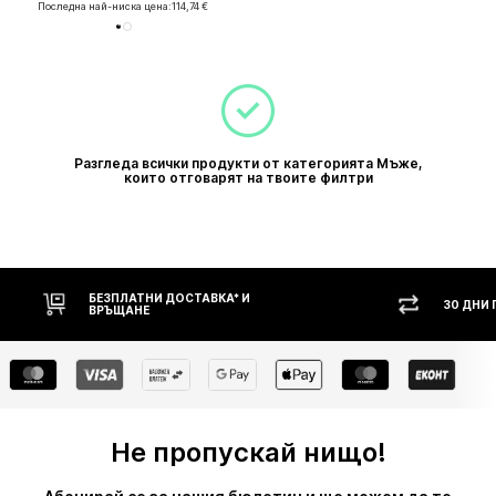
Последна най-ниска цена:
114,74 €
Разгледа всички продукти от категорията Мъже,
които отговарят на твоите филтри
30 ДНИ ПРАВО НА ВРЪЩАНЕ
НАЛ
Не пропускай нищо!