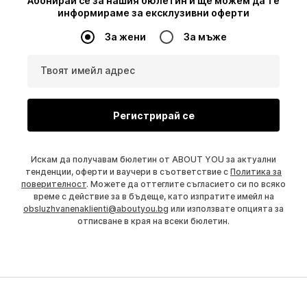
Абонирай се за нашия бюлетин и ще можем да те
информираме за ексклузивни оферти
За жени
За мъже
Твоят имейл адрес
Регистрирай се
Искам да получавам бюлетин от ABOUT YOU за актуални
тенденции, оферти и ваучери в съответствие с
Политика за
поверителност
. Можете да оттеглите съгласието си по всяко
време с действие за в бъдеще, като изпратите имейл на
obsluzhvanenaklienti@aboutyou.bg
или използвате опцията за
отписване в края на всеки бюлетин.