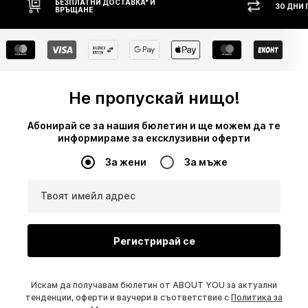
БЕЗПЛАТНИ ДОСТАВКА* И
30 ДНИ
ВРЪЩАНЕ
Не пропускай нищо!
Абонирай се за нашия бюлетин и ще можем да те
информираме за ексклузивни оферти
За жени
За мъже
Твоят имейл адрес
Регистрирай се
Искам да получавам бюлетин от ABOUT YOU за актуални
тенденции, оферти и ваучери в съответствие с
Политика за