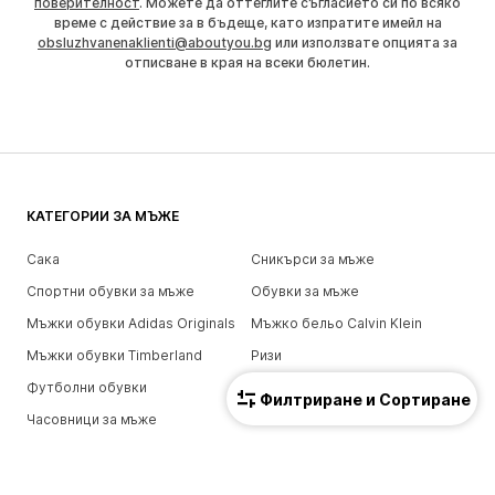
поверителност
. Можете да оттеглите съгласието си по всяко
време с действие за в бъдеще, като изпратите имейл на
obsluzhvanenaklienti@aboutyou.bg
или използвате опцията за
отписване в края на всеки бюлетин.
КАТЕГОРИИ ЗА МЪЖЕ
Сака
Сникърси за мъже
Спортни обувки за мъже
Обувки за мъже
Мъжки обувки Adidas Originals
Мъжко бельо Calvin Klein
Мъжки обувки Timberland
Ризи
Футболни обувки
Колани за мъже
Филтриране и Сортиране
Часовници за мъже
Панталони за мъже
Мъжки тениски
Портмонета
Мъжки боксерки
Мъжки дънки