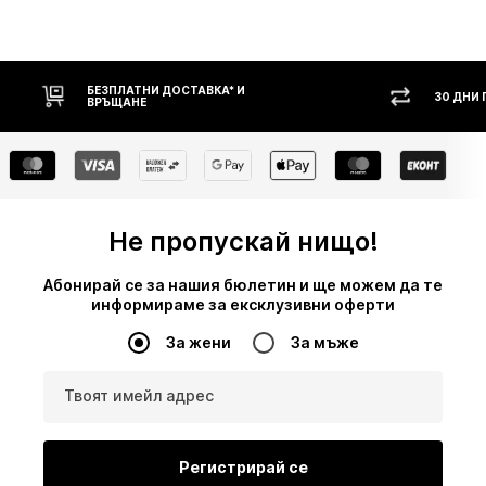
НИ ДОСТАВКА* И
30 ДНИ ПРАВО НА ВРЪЩАНЕ
Е
Не пропускай нищо!
Абонирай се за нашия бюлетин и ще можем да те
информираме за ексклузивни оферти
За жени
За мъже
Твоят имейл адрес
Регистрирай се