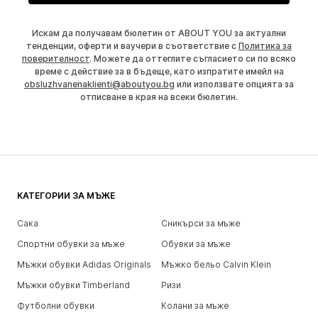
Искам да получавам бюлетин от ABOUT YOU за актуални
тенденции, оферти и ваучери в съответствие с
Политика за
поверителност
. Можете да оттеглите съгласието си по всяко
време с действие за в бъдеще, като изпратите имейл на
obsluzhvanenaklienti@aboutyou.bg
или използвате опцията за
отписване в края на всеки бюлетин.
КАТЕГОРИИ ЗА МЪЖЕ
Сака
Сникърси за мъже
Спортни обувки за мъже
Обувки за мъже
Мъжки обувки Adidas Originals
Мъжко бельо Calvin Klein
Мъжки обувки Timberland
Ризи
Футболни обувки
Колани за мъже