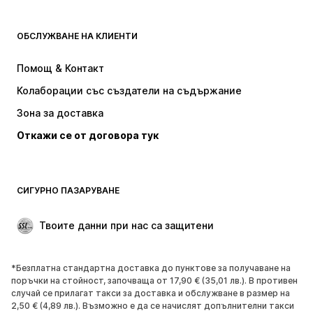
Тениски
Дънки
ОБСЛУЖВАНЕ НА КЛИЕНТИ
Якета
Суичъри
Панталони
Ризи
Помощ & Контакт
Бельо
Пуловери и плетени жилетки
Колаборации със създатели на съдържание
Костюми и сака
Палта
Зона за доставка
Бански и плажна мода
Големи размери
Откажи се от договора тук
Специални Поводи
ЕКСКЛУЗИВНО
Рециклиране
ОБУВКИ
СИГУРНО ПАЗАРУВАНЕ
НОВО
Популярно
Твоите данни при нас са защитени
Боти и ботуши
Маратонки
Ниски обувки
Спортни обувки
*Безплатна стандартна доставка до пунктове за получаване на
Отворени обувки
ЕКСКЛУЗИВНО
поръчки на стойност, започваща от 17,90 € (35,01 лв.). В противен
случай се прилагат такси за доставка и обслужване в размер на
2,50 € (4,89 лв.). Възможно е да се начислят допълнителни такси
СПОРТ