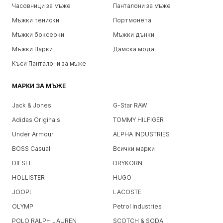
Часовници за мъже
Панталони за мъже
Мъжки тениски
Портмонета
Мъжки боксерки
Мъжки дънки
Мъжки Парки
Дамска мода
Къси Панталони за мъже
МАРКИ ЗА МЪЖЕ
Jack & Jones
G-Star RAW
Adidas Originals
TOMMY HILFIGER
Under Armour
ALPHA INDUSTRIES
BOSS Casual
Всички марки
DIESEL
DRYKORN
HOLLISTER
HUGO
JOOP!
LACOSTE
OLYMP
Petrol Industries
POLO RALPH LAUREN
SCOTCH & SODA