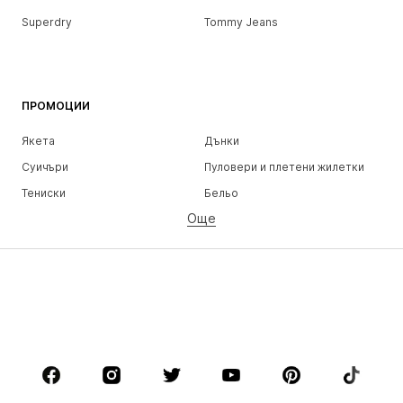
Superdry
Tommy Jeans
ПРОМОЦИИ
Якета
Дънки
Суичъри
Пуловери и плетени жилетки
Тениски
Бельо
Още
Панталони
Ризи
Палта
Костюми и сака
Бански и плажна мода
Големи размери
Обувки
Спорт
Аксесоари
Premium
ДРЕХИ
НОВО
Популярно