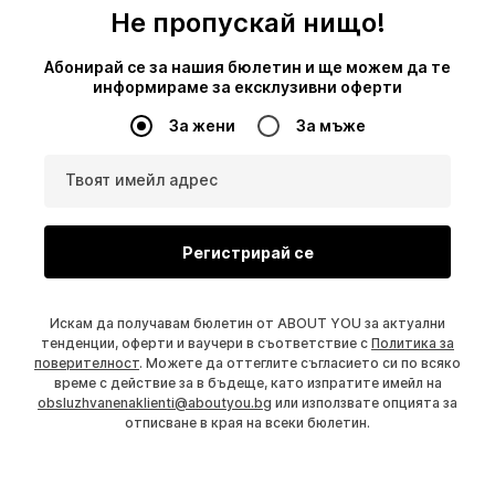
Не пропускай нищо!
Абонирай се за нашия бюлетин и ще можем да те
информираме за ексклузивни оферти
За жени
За мъже
Твоят имейл адрес
Регистрирай се
Искам да получавам бюлетин от ABOUT YOU за актуални
тенденции, оферти и ваучери в съответствие с
Политика за
поверителност
. Можете да оттеглите съгласието си по всяко
време с действие за в бъдеще, като изпратите имейл на
obsluzhvanenaklienti@aboutyou.bg
или използвате опцията за
отписване в края на всеки бюлетин.