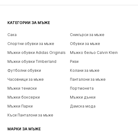
КАТЕГОРИИ ЗА МЪЖЕ
Сака
Сникърси за мъже
Спортни обувки за мъже
Обувки за мъже
Мъжки обувки Adidas Originals
Мъжко бельо Calvin Klein
Мъжки обувки Timberland
Ризи
Футболни обувки
Колани за мъже
Часовници за мъже
Панталони за мъже
Мъжки тениски
Портмонета
Мъжки боксерки
Мъжки дънки
Мъжки Парки
Дамска мода
Къси Панталони за мъже
МАРКИ ЗА МЪЖЕ