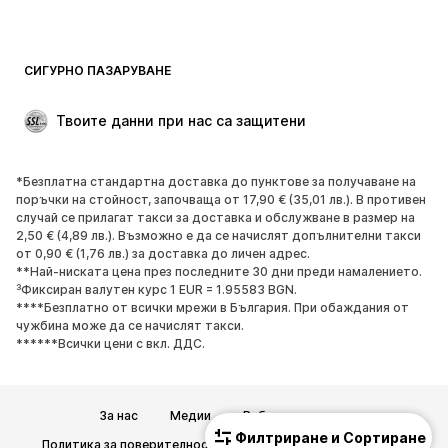
Рециклиране
ОБУВКИ
СИГУРНО ПАЗАРУВАНЕ
НОВО
Популярно
Твоите данни при нас са защитени
Боти и ботуши
Маратонки
Ниски обувки
Спортни обувки
*Безплатна стандартна доставка до пунктове за получаване на
Отворени обувки
ЕКСКЛУЗИВНО
поръчки на стойност, започваща от 17,90 € (35,01 лв.). В противен
случай се прилагат такси за доставка и обслужване в размер на
2,50 € (4,89 лв.). Възможно е да се начислят допълнителни такси
СПОРТ
от 0,90 € (1,76 лв.) за доставка до личен адрес.
**Най-ниската цена през последните 30 дни преди намалението.
Спортно облекло
Видове спорт
³Фиксиран валутен курс 1 EUR = 1.95583 BGN.
****Безплатно от всички мрежи в България. При обаждания от
Спортни обувки
Спортни чанти
чужбина може да се начислят такси.
Спортни аксесоари
******Всички цени с вкл. ДДС.
АКСЕСОАРИ
За нас
Медии
Работни позиции
НОВО
Шапки, шапки с козирка и
Филтриране и Сортиране
Политика за поверителност
Общи търговски условия
каскети