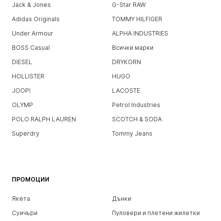
Jack & Jones
G-Star RAW
Adidas Originals
TOMMY HILFIGER
Under Armour
ALPHA INDUSTRIES
BOSS Casual
Всички марки
DIESEL
DRYKORN
HOLLISTER
HUGO
JOOP!
LACOSTE
OLYMP
Petrol Industries
POLO RALPH LAUREN
SCOTCH & SODA
Superdry
Tommy Jeans
ПРОМОЦИИ
Якета
Дънки
Суичъри
Пуловери и плетени жилетки