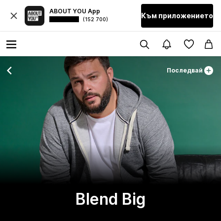
ABOUT YOU App
Към приложението
(152 700)
Последвай
Blend Big