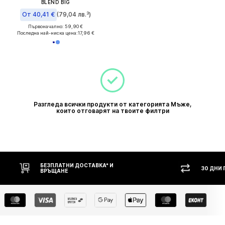
BLEND BIG
От 40,41 €
(79,04 лв.³)
Първоначално: 59,90 €
Последна най-ниска цена:
17,96 €
Разгледа всички продукти от категорията Мъже,
които отговарят на твоите филтри
БЕЗПЛАТНИ ДОСТАВКА* И
30 ДНИ
ВРЪЩАНЕ