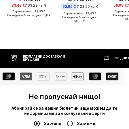
83,49 €
(163,29 лв.³)
69,99 €
(
62,99 €
(123,20 лв.³)
Първоначално: 139,95 €
Първонача
Първоначално: 139,95 €
Последна най-ниска цена:
75,14 €
Последна н
Последна най-ниска цена:
55
55,99 €
БЕЗПЛАТНИ ДОСТАВКА* И
30 ДНИ ПРАВО Н
ВРЪЩАНЕ
Не пропускай нищо!
Абонирай се за нашия бюлетин и ще можем да те
информираме за ексклузивни оферти
За жени
За мъже