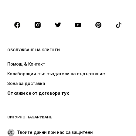
Аксесоари
Premium
ДРЕХИ
НОВО
Популярно
Тениски
Дънки
ОБСЛУЖВАНЕ НА КЛИЕНТИ
Якета
Суичъри
Панталони
Ризи
Помощ & Контакт
Бельо
Пуловери и плетени жилетки
Колаборации със създатели на съдържание
Костюми и сака
Палта
Зона за доставка
Бански и плажна мода
Големи размери
Откажи се от договора тук
Специални Поводи
ЕКСКЛУЗИВНО
Рециклиране
ОБУВКИ
СИГУРНО ПАЗАРУВАНЕ
НОВО
Популярно
Твоите данни при нас са защитени