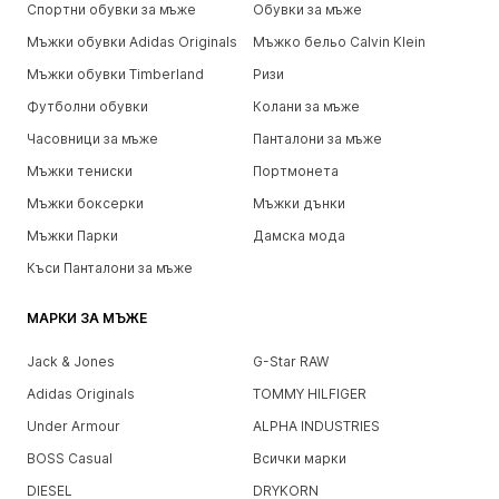
Спортни обувки за мъже
Обувки за мъже
Мъжки обувки Adidas Originals
Мъжко бельо Calvin Klein
Мъжки обувки Timberland
Ризи
Футболни обувки
Колани за мъже
Часовници за мъже
Панталони за мъже
Мъжки тениски
Портмонета
Мъжки боксерки
Мъжки дънки
Мъжки Парки
Дамска мода
Къси Панталони за мъже
МАРКИ ЗА МЪЖЕ
Jack & Jones
G-Star RAW
Adidas Originals
TOMMY HILFIGER
Under Armour
ALPHA INDUSTRIES
BOSS Casual
Всички марки
DIESEL
DRYKORN