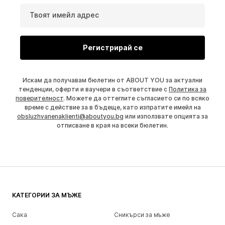
Твоят имейл адрес
Регистрирай се
Искам да получавам бюлетин от ABOUT YOU за актуални
тенденции, оферти и ваучери в съответствие с
Политика за
поверителност
. Можете да оттеглите съгласието си по всяко
време с действие за в бъдеще, като изпратите имейл на
obsluzhvanenaklienti@aboutyou.bg
или използвате опцията за
отписване в края на всеки бюлетин.
КАТЕГОРИИ ЗА МЪЖЕ
Сака
Сникърси за мъже