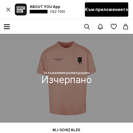
ABOUT YOU App
Към приложението
(152 700)
За съжаление разпродадено
Изчерпано
MJ GONZALES