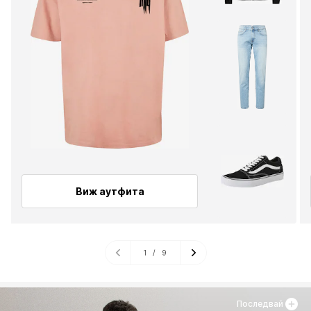
Виж аутфита
1
/
9
Последвай