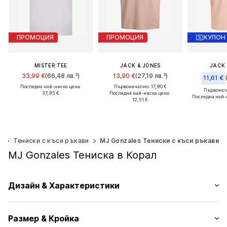
ПРОМОЦИЯ
ПРОМОЦИЯ
КУПОН
MISTER TEE
JACK & JONES
JACK 
33,99 €
(66,48 лв.³)
13,90 €
(27,19 лв.³)
11,61 €
Последна най-ниска цена:
Първоначално: 17,90 €
Първонача
37,95 €
Последна най-ниска цена:
Последна най-
12,51 €
Налични размери: M, L, XL
+
1
Налични размери: S, M, L, XL
Добави в кошницата
Добави в
Добави в кошницата
и
Тениски с къси ръкави
MJ Gonzales Тениски с къси ръкави
MJ Gonzales Тениска в Корал
Дизайн & Характеристики
Принт мотиви
Размер & Кройка
Жарсе