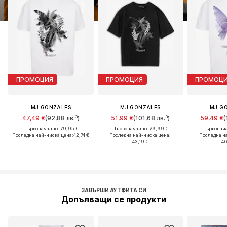
ПРОМОЦИЯ
ПРОМОЦИЯ
ПРОМОЦ
MJ GONZALES
MJ GONZALES
MJ G
47,49 €
(92,88 лв.³)
51,99 €
(101,68 лв.³)
59,49 €
(
Първоначално: 79,95 €
Първоначално: 79,99 €
Първонача
Последна най-ниска цена:
42,74 €
Последна най-ниска цена:
Последна н
43,19 €
46
ЗАВЪРШИ АУТФИТА СИ
Допълващи се продукти