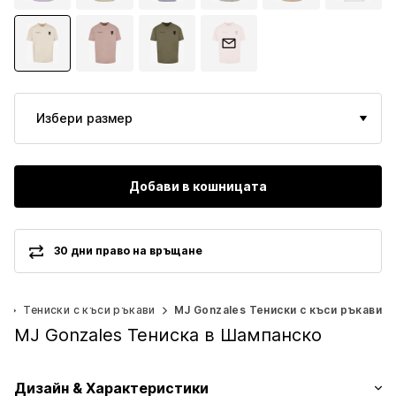
Избери размер
Добави в кошницата
30 дни право на връщане
и
Тениски с къси ръкави
MJ Gonzales Тениски с къси ръкави
MJ Gonzales Тениска в Шампанско
Дизайн & Характеристики