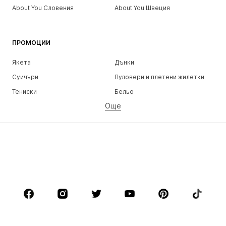
About You Словения
About You Швеция
ПРОМОЦИИ
Якета
Дънки
Суичъри
Пуловери и плетени жилетки
Тениски
Бельо
Още
Панталони
Ризи
Палта
Костюми и сака
Бански и плажна мода
Големи размери
Обувки
Спорт
Аксесоари
Premium
ДРЕХИ
НОВО
Популярно
Тениски
Дънки