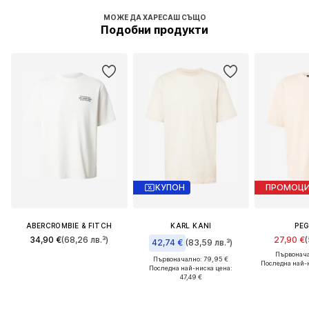
МОЖЕ ДА ХАРЕСАШ СЪЩО
Подобни продукти
КУПОН
ПРОМОЦ
ABERCROMBIE & FITCH
KARL KANI
PE
34,90 €
(68,26 лв.³)
27,90 €
(
42,74 €
(83,59 лв.³)
Първонача
Първоначално: 79,95 €
Последна най-
Последна най-ниска цена:
47,49 €