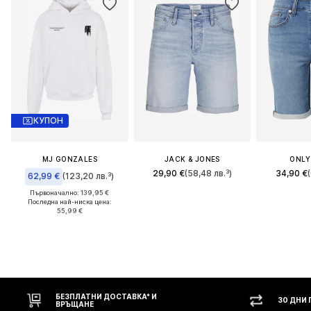
КУПОН
MJ GONZALES
JACK & JONES
ONLY
29,90 €
(58,48 лв.³)
34,90 €
62,99 €
(123,20 лв.³)
Първоначално: 139,95 €
Последна най-ниска цена:
55,99 €
30 ДНИ ПРАВО НА ВРЪЩАНЕ