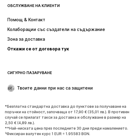
ОБСЛУЖВАНЕ НА КЛИЕНТИ
Якета
Суичъри
Панталони
Ризи
Помощ & Контакт
Бельо
Пуловери и плетени жилетки
Колаборации със създатели на съдържание
Костюми и сака
Палта
Зона за доставка
Бански и плажна мода
Големи размери
Откажи се от договора тук
Специални Поводи
ЕКСКЛУЗИВНО
Рециклиране
ОБУВКИ
СИГУРНО ПАЗАРУВАНЕ
НОВО
Популярно
Твоите данни при нас са защитени
Боти и ботуши
Маратонки
Ниски обувки
Спортни обувки
*Безплатна стандартна доставка до пунктове за получаване на
Отворени обувки
ЕКСКЛУЗИВНО
поръчки на стойност, започваща от 17,90 € (35,01 лв.). В противен
случай се прилагат такси за доставка и обслужване в размер на
2,50 € (4,89 лв.).
СПОРТ
**Най-ниската цена през последните 30 дни преди намалението.
³Фиксиран валутен курс 1 EUR = 1.95583 BGN.