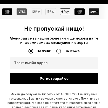
Не пропускай нищо!
Абонирай се за нашия бюлетин и ще можем да те
информираме за ексклузивни оферти
За жени
За мъже
Твоят имейл адрес
Регистрирай се
Искам да получавам бюлетин от ABOUT YOU за актуални
тенденции, оферти и ваучери в съответствие с
Политика за
поверителност
. Можете да оттеглите съгласието си по всяко
време с действие за в бъдеще, като изпратите имейл на