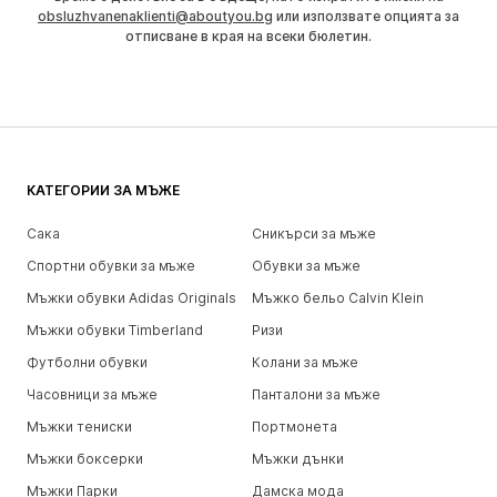
obsluzhvanenaklienti@aboutyou.bg
или използвате опцията за
отписване в края на всеки бюлетин.
КАТЕГОРИИ ЗА МЪЖЕ
Сака
Сникърси за мъже
Спортни обувки за мъже
Обувки за мъже
Мъжки обувки Adidas Originals
Мъжко бельо Calvin Klein
Мъжки обувки Timberland
Ризи
Футболни обувки
Колани за мъже
Часовници за мъже
Панталони за мъже
Мъжки тениски
Портмонета
Мъжки боксерки
Мъжки дънки
Мъжки Парки
Дамска мода