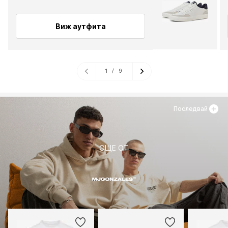
Виж аутфита
1
/
9
Последвай
ОЩЕ ОТ