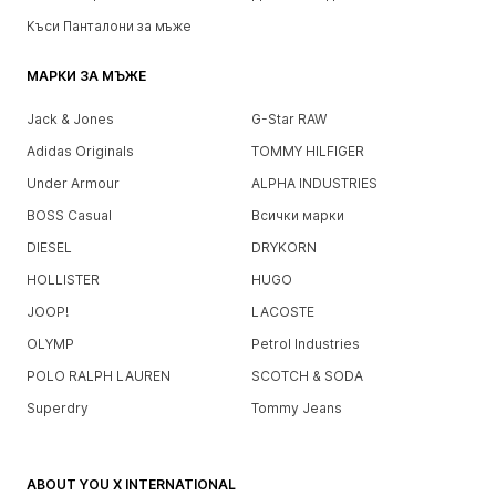
Къси Панталони за мъже
МАРКИ ЗА МЪЖЕ
Jack & Jones
G-Star RAW
Adidas Originals
TOMMY HILFIGER
Under Armour
ALPHA INDUSTRIES
BOSS Casual
Всички марки
DIESEL
DRYKORN
HOLLISTER
HUGO
JOOP!
LACOSTE
OLYMP
Petrol Industries
POLO RALPH LAUREN
SCOTCH & SODA
Superdry
Tommy Jeans
ABOUT YOU X INTERNATIONAL