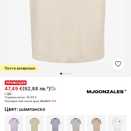
Почти изчерпано
ПРОМОЦИЯ
ПРОМОЦИЯ
47,49 €
47,49 €
(92,88 лв.³)
(92,88 лв.³)
с ДДС
с ДДС
Първоначално: 79,95 €
Първоначално: 79,95 €
Последна най-ниска цена:
Последна най-ниска цена:
55,49 €
55,49 €
-14%
-14%
Цвят
:
шампанско