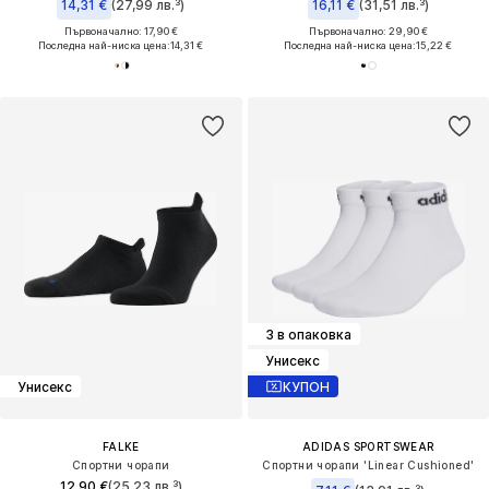
14,31 €
(27,99 лв.³)
16,11 €
(31,51 лв.³)
Първоначално: 17,90 €
Първоначално: 29,90 €
Последна най-ниска цена:
14,31 €
Последна най-ниска цена:
15,22 €
3 в опаковка
Унисекс
Унисекс
КУПОН
FALKE
ADIDAS SPORTSWEAR
Спортни чорапи
Спортни чорапи 'Linear Cushioned'
12,90 €
(25,23 лв.³)