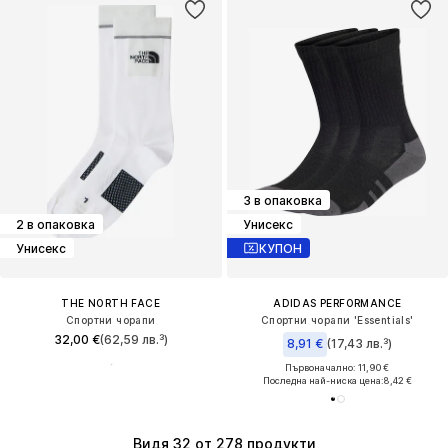
3 в опаковка
2 в опаковка
Унисекс
Унисекс
КУПОН
THE NORTH FACE
ADIDAS PERFORMANCE
Спортни чорапи
Спортни чорапи 'Essentials'
32,00 €
(62,59 лв.³)
8,91 €
(17,43 лв.³)
Първоначално: 11,90 €
Последна най-ниска цена:
8,42 €
Видя 32 от 278 продукти