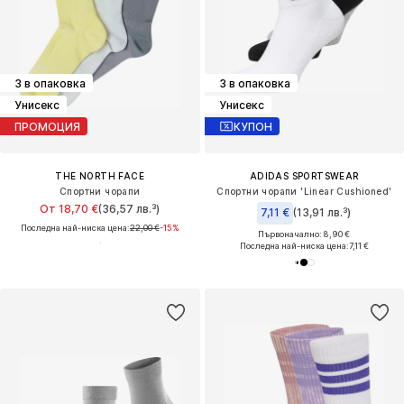
3 в опаковка
3 в опаковка
Унисекс
Унисекс
ПРОМОЦИЯ
КУПОН
THE NORTH FACE
ADIDAS SPORTSWEAR
Спортни чорапи
Спортни чорапи 'Linear Cushioned'
От 18,70 €
(36,57 лв.³)
7,11 €
(13,91 лв.³)
Последна най-ниска цена:
22,00 €
-15%
Първоначално: 8,90 €
Последна най-ниска цена:
7,11 €