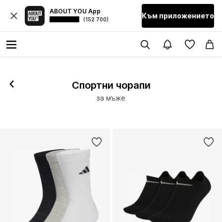
ABOUT YOU App
Към приложението
(152 700)
Спортни чорапи
за мъже