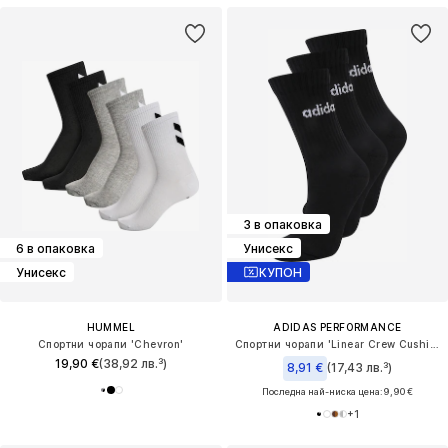
3 в опаковка
6 в опаковка
Унисекс
Унисекс
КУПОН
HUMMEL
ADIDAS PERFORMANCE
Спортни чорапи 'Chevron'
Спортни чорапи 'Linear Crew Cushioned 3 Pairs'
19,90 €
(38,92 лв.³)
8,91 €
(17,43 лв.³)
Последна най-ниска цена:
9,90 €
+
1