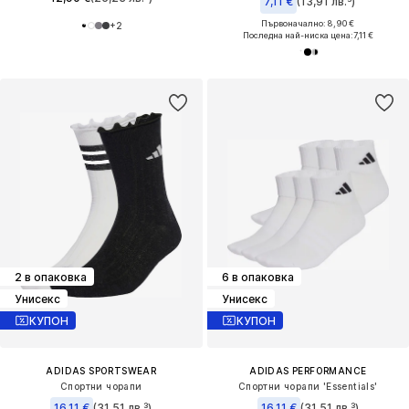
7,11 €
(13,91 лв.³)
Първоначално: 8,90 €
+
2
Последна най-ниска цена:
7,11 €
2 в опаковка
6 в опаковка
Унисекс
Унисекс
КУПОН
КУПОН
ADIDAS SPORTSWEAR
ADIDAS PERFORMANCE
Спортни чорапи
Спортни чорапи 'Essentials'
16,11 €
(31,51 лв.³)
16,11 €
(31,51 лв.³)