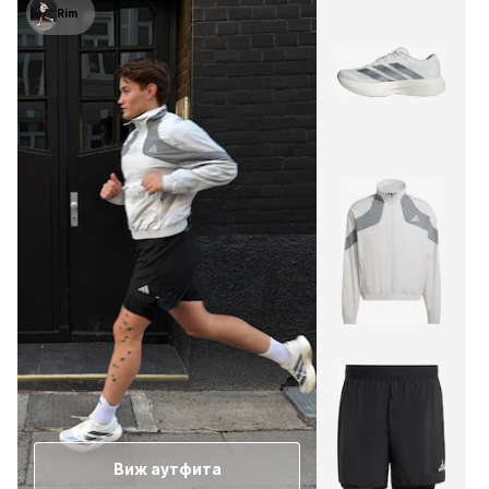
Rim
Виж аутфита