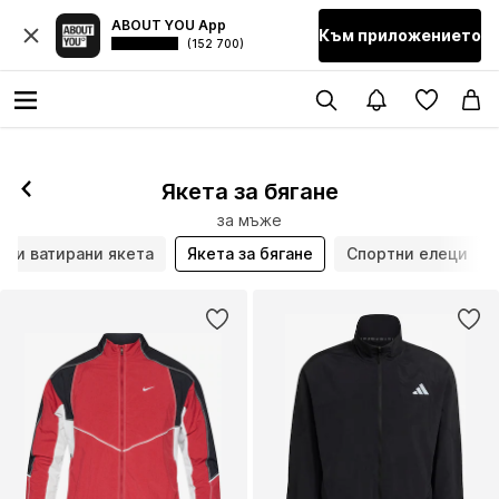
ABOUT YOU App
Към приложението
(152 700)
Якета за бягане
за мъже
и и ватирани якета
Якета за бягане
Спортни елеци