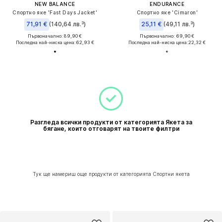
NEW BALANCE
ENDURANCE
Спортно яке 'Fast Days Jacket'
Спортно яке 'Cimaron'
71,91 €
(140,64 лв.³)
25,11 €
(49,11 лв.³)
Първоначално: 89,90 €
Първоначално: 69,90 €
Последна най-ниска цена:
62,93 €
Последна най-ниска цена:
22,32 €
Разгледа всички продукти от категорията Якета за
бягане, които отговарят на твоите филтри
Тук ще намериш още продукти от категорията Спортни якета