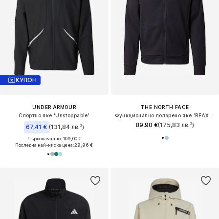
КУПОН
UNDER ARMOUR
THE NORTH FACE
Спортно яке 'Unstoppable'
Функционално поларено яке 'REAXION 2.0'
89,90 €
(175,83 лв.³)
67,41 €
(131,84 лв.³)
Първоначално: 109,00 €
Последна най-ниска цена:
29,96 €