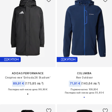
КУПОН
КУПОН
ADIDAS PERFORMANCE
COLUMBIA
Спортно яке 'Entrada26 Stadium'
Яке Outdoor
89,91 €
(175,85 лв.³)
71,91 €
(140,64 лв.³)
Последна най-ниска цена:
99,90 €
Първоначално: 109,00 €
Последна най-ниска цена:
55,93 €