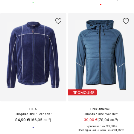
ПРОМОЦИЯ
FILA
ENDURANCE
Спортно яке 'Terrinda'
Спортно яке 'Sander'
84,90 €
(166,05 лв.³)
39,90 €
(78,04 лв.³)
Първоначално: 99,90 €
Последна най-ниска цена:
31,92 €