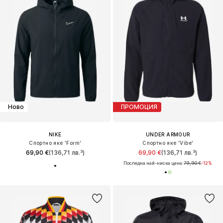
Ново
ПРОМОЦИЯ
NIKE
UNDER ARMOUR
Спортно яке 'Form'
Спортно яке 'Vibe'
69,90 €
(136,71 лв.³)
69,90 €
(136,71 лв.³)
Последна най-ниска цена:
79,90 €
-12%