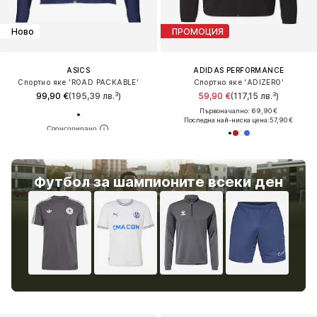
Ново
ПРОМОЦИЯ
ASICS
ADIDAS PERFORMANCE
Спортно яке 'ROAD PACKABLE'
Спортно яке 'ADIZERO'
99,90 €
(195,39 лв.³)
59,90 €
(117,15 лв.³)
Първоначално: 69,90 €
Последна най-ниска цена:
57,90 €
Футбол за шампионите всеки ден