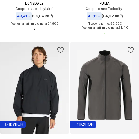
LONSDALE
PUMA
Спортно яке 'Hoylake'
Спортно яке 'Velocity'
49,41 €
(96,64 лв.³)
43,11 €
(84,32 лв.³)
Последна най-ниска цена:
54,90 €
Първоначално: 59,90 €
Последна най-ниска цена:
31,14 €
КУПОН
КУПОН