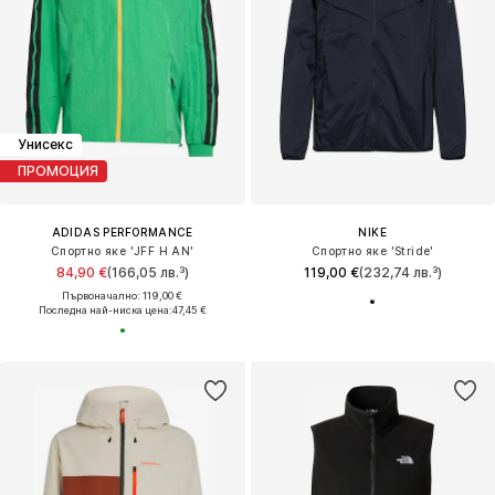
Унисекс
ПРОМОЦИЯ
ADIDAS PERFORMANCE
NIKE
Спортно яке 'JFF H AN'
Спортно яке 'Stride'
84,90 €
(166,05 лв.³)
119,00 €
(232,74 лв.³)
Първоначално: 119,00 €
Последна най-ниска цена:
47,45 €