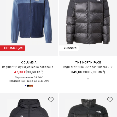
ПРОМОЦИЯ
Унисекс
COLUMBIA
THE NORTH FACE
Regular fit Функционално поларено яке 'Steens Mountain™ 2.0'
Regular fit Яке Outdoor 'Diablo 2.0'
47,90 €
(93,68 лв.³)
349,00 €
(682,58 лв.³)
Първоначално: 54,90 €
Последна най-ниска цена:
47,90 €