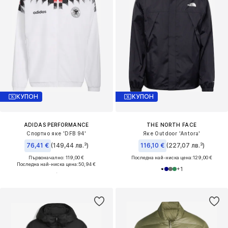
КУПОН
КУПОН
ADIDAS PERFORMANCE
THE NORTH FACE
Спортно яке 'DFB 94'
Яке Outdoor 'Antora'
76,41 €
(149,44 лв.³)
116,10 €
(227,07 лв.³)
Първоначално: 119,00 €
Последна най-ниска цена:
129,00 €
Последна най-ниска цена:
50,94 €
+
1