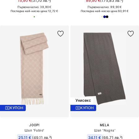
15,90 €
(31,10 лв.³)
89,90 €
(175,83 лв.³)
Първоначално: 39,90 €
Първоначално: 99,90 €
Последна най-ниска цена:
12,72 €
Последна най-ниска цена:
80,91 €
Унисекс
КУПОН
КУПОН
JOOP!
MELA
Шал 'Fabio'
Шал 'Nagna'
25,11 €
(49,11 лв.³)
34,11 €
(66,71 лв.³)