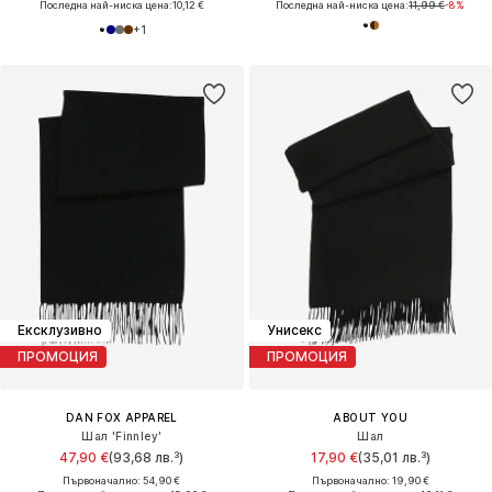
Последна най-ниска цена:
10,12 €
Последна най-ниска цена:
11,99 €
-8%
+
1
Ексклузивно
Унисекс
ПРОМОЦИЯ
ПРОМОЦИЯ
DAN FOX APPAREL
ABOUT YOU
Шал 'Finnley'
Шал
47,90 €
(93,68 лв.³)
17,90 €
(35,01 лв.³)
Първоначално: 54,90 €
Първоначално: 19,90 €