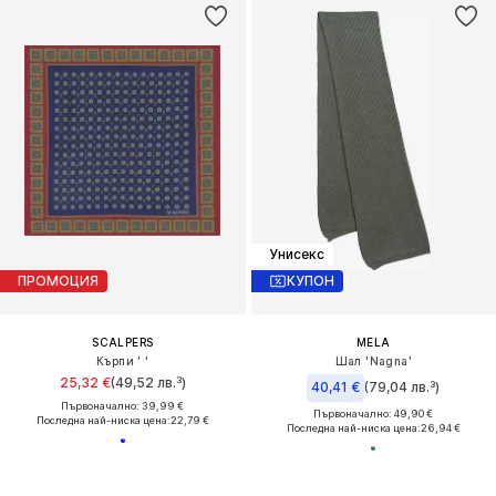
Унисекс
ПРОМОЦИЯ
КУПОН
SCALPERS
MELA
Кърпи ' '
Шал 'Nagna'
25,32 €
(49,52 лв.³)
40,41 €
(79,04 лв.³)
Първоначално: 39,99 €
Първоначално: 49,90 €
Последна най-ниска цена:
22,79 €
Последна най-ниска цена:
26,94 €