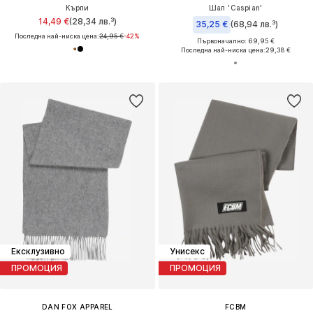
Кърпи
Шал 'Caspian'
14,49 €
(28,34 лв.³)
35,25 €
(68,94 лв.³)
Последна най-ниска цена:
24,95 €
-42%
Първоначално: 69,95 €
Последна най-ниска цена:
29,38 €
Ексклузивно
Унисекс
ПРОМОЦИЯ
ПРОМОЦИЯ
DAN FOX APPAREL
FCBM