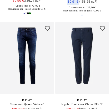
69,90 €
(136,71 лв.³)
80,91 €
(158,25 лв.³)
Първоначално: 79,90 €
Първоначално: 129,00 €
Последна най-ниска цена:
49,41 €
Последна най-ниска цена:
79,92 €
REPLAY
REPLAY
Слим фит Дънки 'Anbass'
Regular Панталон Chino 'BENNI'
139,00 €
(271,86 лв.³)
135,00 €
(264,04 лв.³)