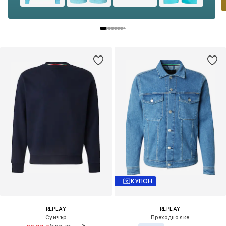
КУПОН
REPLAY
REPLAY
Суичър
Преходно яке