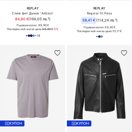
REPLAY
REPLAY
Слим фит Дънки 'Anbass'
Regular fit Риза
84,90 €
(166,05 лв.³)
58,41 €
(114,24 лв.³)
Първоначално: 99,90 €
Първоначално: 89,90 €
Последна най-ниска цена:
89,90 €
-5%
Последна най-ниска цена:
55,17 €
+
14
КУПОН
КУПОН