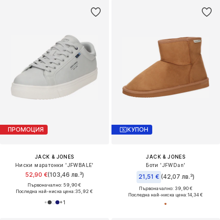
ПРОМОЦИЯ
КУПОН
JACK & JONES
JACK & JONES
Ниски маратонки 'JFWBALE'
Боти 'JFWDan'
52,90 €
(103,46 лв.³)
21,51 €
(42,07 лв.³)
Първоначално: 59,90 €
Първоначално: 39,90 €
Последна най-ниска цена:
35,92 €
Последна най-ниска цена:
14,34 €
+
1