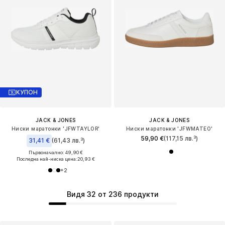
КУПОН
JACK & JONES
JACK & JONES
Ниски маратонки 'JFWTAYLOR'
Ниски маратонки 'JFWMATEO'
59,90 €
(117,15 лв.³)
31,41 €
(61,43 лв.³)
Първоначално: 49,90 €
Последна най-ниска цена:
20,93 €
+
2
Видя 32 от 236 продукти