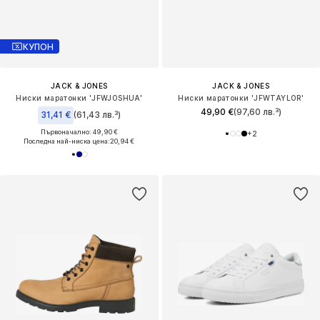
КУПОН
JACK & JONES
JACK & JONES
Ниски маратонки 'JFWJOSHUA'
Ниски маратонки 'JFWTAYLOR'
49,90 €
(97,60 лв.³)
31,41 €
(61,43 лв.³)
Първоначално: 49,90 €
+
2
Последна най-ниска цена:
20,94 €