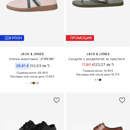
КУПОН
ПРОМОЦИЯ
JACK & JONES
JACK & JONES
Ниски маратонки 'JFWKIRK'
Сандали с разделител за пръстите 'JFWSOLID'
11,90 €
(23,27 лв.³)
26,91 €
(52,63 лв.³)
Първоначално: 14,90 €
Първоначално: 49,90 €
Последна най-ниска цена:
10,71 €
Последна най-ниска цена:
17,94 €
+
5