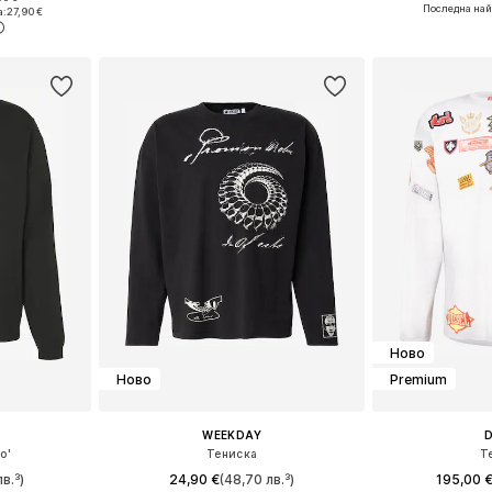
Налични размери: S, M, L, XL, XXL
Налични размер
Налични размери: XS Нормални размери, S Нормални размери, M Нормални размери, L Нормални размери, XL Нормални размери
Последна най
а:
27,90 €
Добави в кошницата
Добави 
ицата
Ново
Ново
Premium
WEEKDAY
D
o'
Тениска
Т
в.³)
24,90 €
(48,70 лв.³)
195,00 