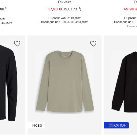
Тениска
Т
лв.³)
17,90 €
(35,01 лв.³)
49,90 
Първоначално: 19,90 €
Първонач
90 €
Налични размери: M, L, XL, XXL
Налични раз
L, XL, XXL
Последна най-ниска цена:
13,90 €
Последна най-н
:
48,93 €
Добави в кошницата
Добави 
ицата
Ново
КУПОН