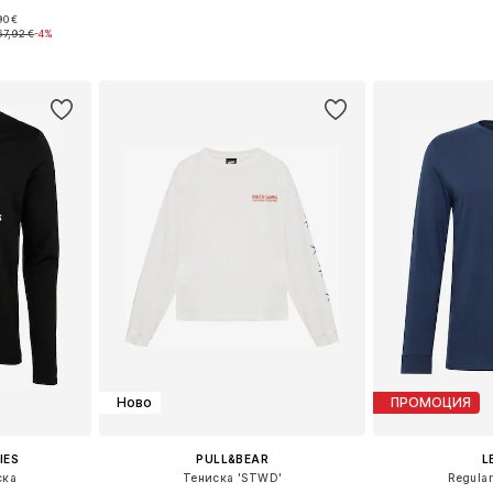
90 €
, L, XL, XXL
Налични размери: XS, S, M, L, XL
Налични размер
67,92 €
-4%
ицата
Добави в кошницата
Добави 
Ново
ПРОМОЦИЯ
IES
PULL&BEAR
L
ска
Тениска 'STWD'
Regular