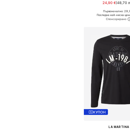
24,90 €
(48,70 л
Първоначално: 29,
Налични размери: S, M, L, 
Последна най-ниска цен
Добави в кошн
КУПОН
LA MARTINA