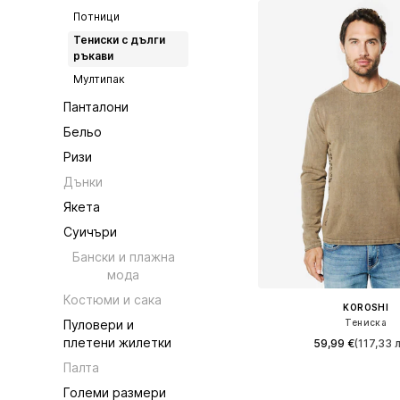
Потници
Тениски с дълги
ръкави
Мултипак
Панталони
Бельо
Ризи
Дънки
Якета
Суичъри
Бански и плажна
мода
Костюми и сака
KOROSHI
Тениска
Пуловери и
плетени жилетки
59,99 €
(117,33 л
Палта
Налични размери: S, M, 
Големи размери
Добави в кошн