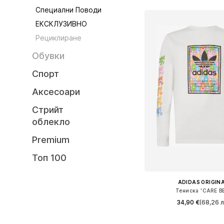
Специални Поводи
ЕКСКЛУЗИВНО
Рециклиране
Обувки
Спорт
Аксесоари
Стрийт
облекло
Premium
Топ 100
ADIDAS ORIGIN
Тениска 'CARE B
34,90 €
(68,26 л
Налични размери: XS, S, M