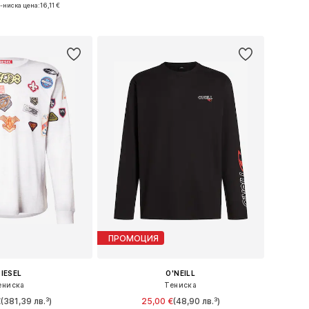
и: S, M, L, XL, XXL
Налични размери: XS, S, L, XXL
-ниска цена:
16,11 €
в кошницата
Добави в кошницата
ПРОМОЦИЯ
IESEL
O'NEILL
ениска
Тениска
€
(381,39 лв.³)
25,00 €
(48,90 лв.³)