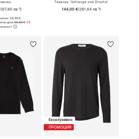
ениска
Тениска 'Schlange und Drache'
€
(97,60 лв.³)
144,00 €
(281,64 лв.³)
ално: 59,90 €
мери: S, M, L, XL
Налични размери: M, L, XL, XXL
иска цена:
50,92 €
-2%
в кошницата
Добави в кошницата
Ексклузивно
ПРОМОЦИЯ