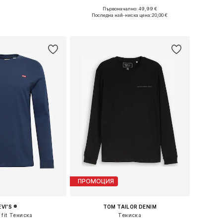
Първоначално: 49,99 €
и: S, M, L, XL, XXL
Налични размери: XS, S, M, L, XL
Последна най-ниска цена:
20,00 €
в кошницата
Добави в кошницата
ПРОМОЦИЯ
EVI'S ®
TOM TAILOR DENIM
 fit Тениска
Тениска