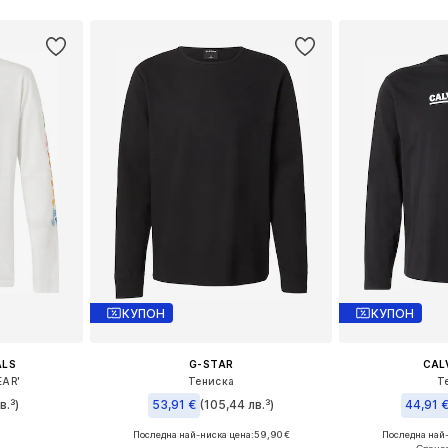
КУПОН
КУПОН
ALS
G-STAR
CALV
EAR'
Тениска
Т
в.³)
53,91 €
(105,44 лв.³)
44,91 
Последна най-ниска цена:
59,90 €
Последна най
, L, XL, XXL
Налични размери: XS, S, M, L, XL
Налични разме