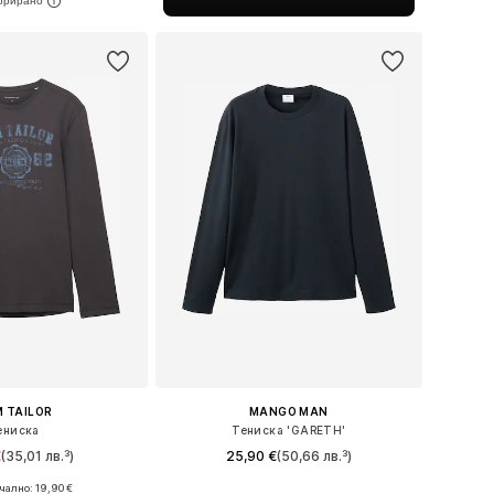
в кошницата
 TAILOR
MANGO MAN
ениска
Тениска 'GARETH'
€
(35,01 лв.³)
25,90 €
(50,66 лв.³)
+
4
ално: 19,90 €