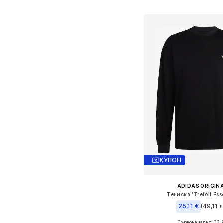
Добави в кошн
КУПОН
ADIDAS ORIGIN
Тениска 'Trefoil Esse
25,11 €
(49,11 л
Първоначално: 32,