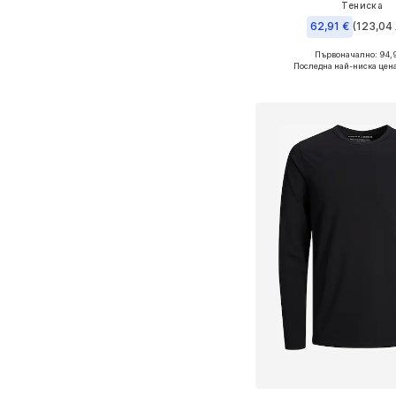
Тениска
62,91 €
(123,04 
Първоначално: 94,
Налични размери: S, M, 
Последна най-ниска цена
Добави в кошн