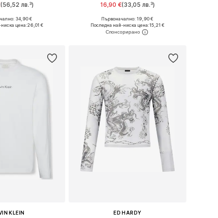
€
(56,52 лв.³)
16,90 €
(33,05 лв.³)
ално: 34,90 €
Първоначално: 19,90 €
 XS, S, M, L, XL, XXL
Налични размери: XS, S, M, L, XL, XXL
-ниска цена:
26,01 €
Последна най-ниска цена:
15,21 €
в кошницата
Добави в кошницата
IN KLEIN
ED HARDY