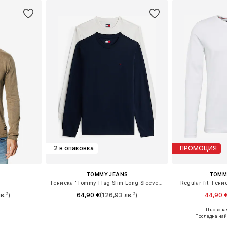
2 в опаковка
ПРОМОЦИЯ
TOMMY JEANS
TOMMY
Тениска 'Tommy Flag Slim Long Sleeve T'
Regular fit Тени
в.³)
64,90 €
(126,93 лв.³)
44,90 
Първонач
L, XL, XXL
Предлага се в много размери
Предлага се
Последна най
ицата
Добави в кошницата
Добави 