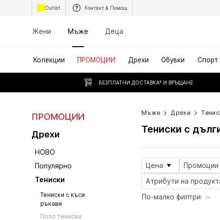
Outlet
Контакт & Помощ
Жени
Мъже
Деца
Колекции
ПРОМОЦИИ
Дрехи
Обувки
Спорт
БЕЗПЛАТНИ ДОСТАВКА* И ВРЪЩАНЕ
Мъже
Дрехи
Тенис
ПРОМОЦИИ
Тениски с дълг
Дрехи
НОВО
Цена
Промоции
Популярно
Тениски
Атрибути на продукт
Тениски с къси
По-малко филтри
ръкави
Поло тениски