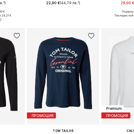
в.³)
22,90 €
(44,79 лв.³)
28,90 
90 €
Първонач
XL, XXL, XXXL
Налични размери: XS, S, M, L, XL
Налични размери:
а:
24,21 €
Последна най
ицата
Добави в кошницата
Добави 
Premium
ПРОМОЦИЯ
ПРОМОЦИЯ
TOM TAILOR
CALV