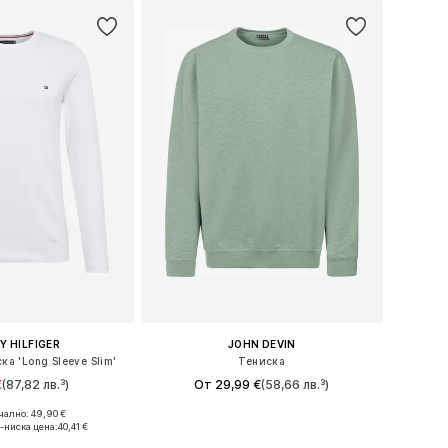
 HILFIGER
JOHN DEVIN
ска 'Long Sleeve Slim'
Тениска
€
(87,82 лв.³)
От 29,99 €
(58,66 лв.³)
+
2
ално: 49,90 €
 в много размери
Предлага се в много размери
-ниска цена:
40,41 €
в кошницата
Добави в кошницата