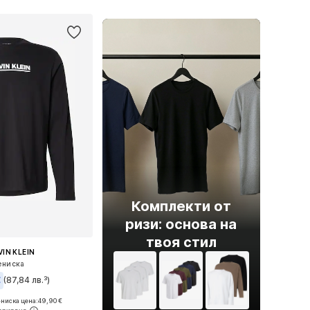
Комплекти от
ризи: основа на
твоя стил
IN KLEIN
ениска
€
(87,84 лв.³)
-ниска цена:
49,90 €
ри: XS, S, M, L, XL