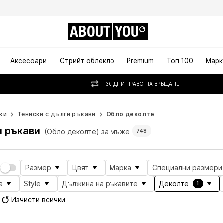
ABOUT
YOU
Аксесоари
Стрийт облекло
Premium
Топ 100
Марк
30 ДНИ ПРАВО НА ВРЪЩАНЕ
ки
Тениски с дълги ръкави
Обло деколте
и ръкави
(Обло деколте) за мъже
748
Размер
Цвят
Марка
Специални размери
а
Style
Дължина на ръкавите
Деколте
1
Изчисти всички