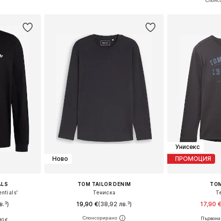
ицата
Добави в кошницата
Добави 
Унисекс
Ново
ПРОМОЦИЯ
ALS
TOM TAILOR DENIM
TOM
ntials'
Тениска
Т
в.³)
19,90 €
(38,92 лв.³)
17,90 
Първонач
90 €