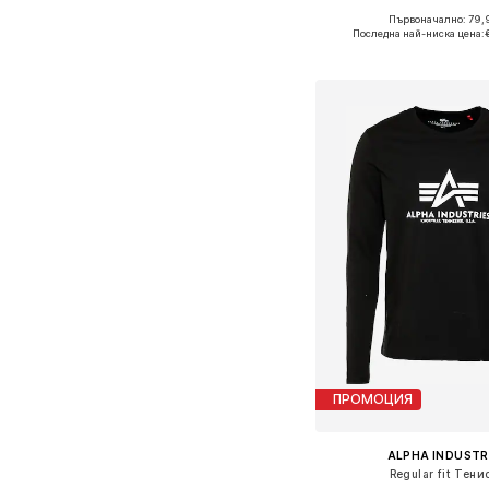
Първоначално: 79,
Налични размери: XS, S, M
Последна най-ниска цена:
Добави в кошн
ПРОМОЦИЯ
ALPHA INDUSTR
Regular fit Тени