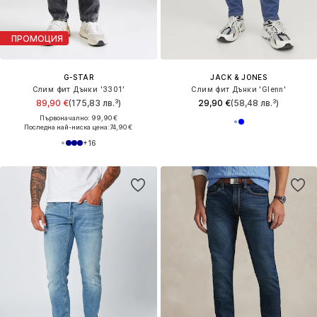
ПРОМОЦИЯ
G-STAR
JACK & JONES
Слим фит Дънки '3301'
Слим фит Дънки 'Glenn'
89,90 €
(175,83 лв.³)
29,90 €
(58,48 лв.³)
Първоначално: 99,90 €
Последна най-ниска цена:
74,90 €
+
16