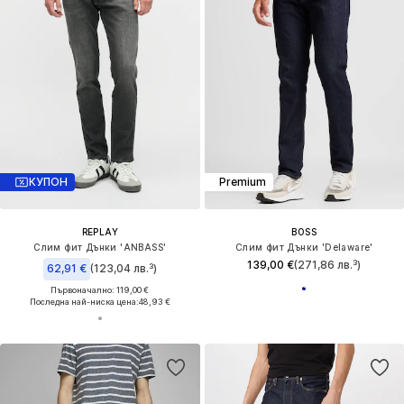
КУПОН
Premium
REPLAY
BOSS
Слим фит Дънки 'ANBASS'
Слим фит Дънки 'Delaware'
139,00 €
(271,86 лв.³)
62,91 €
(123,04 лв.³)
Първоначално: 119,00 €
Последна най-ниска цена:
48,93 €