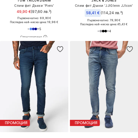
TOM TAILOR DENIM
JACK & JONES
Слим фит Дънки 'Piers'
Слим фит Дънки 'JJIGlenn JJIcon'
49,90 €
(97,60 лв.³)
58,41 €
(114,24 лв.³)
Първоначално: 69,90 €
Първоначално: 79,90 €
Последна най-ниска цена:
19,96 €
Последна най-ниска цена:
45,43 €
+
5
+
4
ПРОМОЦИЯ
ПРОМОЦИЯ