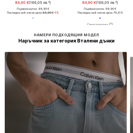
84,90 €
(166,05 лв.³)
84,90 €
(166,05 лв.³)
Първоначално: 99,90 €
Първоначално: 99,90 €
Последна най-ниска цена:
89,90 €
-5%
Последна най-ниска цена:
76,41 €
НАМЕРИ ПОДХОДЯЩИЯ МОДЕЛ
Наръчник за категория Вталени дънки