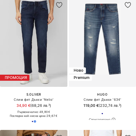
Ново
ПРОМОЦИЯ
Premium
S.OLIVER
HUGO
Слим фит Дънки 'Nelio'
Слим фит Дънки '634'
34,90 €
(68,26 лв.³)
119,00 €
(232,74 лв.³)
Първоначално: 49,90 €
Последна най-ниска цена:
29,67 €