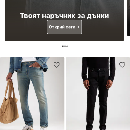
Твоят наръчник за дънки
Открий сега