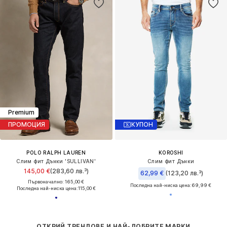
Premium
ПРОМОЦИЯ
КУПОН
POLO RALPH LAUREN
KOROSHI
Слим фит Дънки 'SULLIVAN'
Слим фит Дънки
145,00 €
(283,60 лв.³)
62,99 €
(123,20 лв.³)
Първоначално: 165,00 €
Последна най-ниска цена:
69,99 €
Последна най-ниска цена:
115,00 €
ОТКРИЙ ТРЕНДОВЕ И НАЙ-ДОБРИТЕ МАРКИ