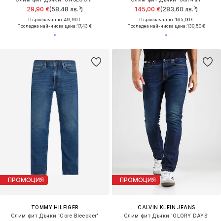
29,90 €
(58,48 лв.³)
145,00 €
(283,60 лв.³)
Първоначално: 49,90 €
Първоначално: 165,00 €
Последна най-ниска цена:
17,43 €
Последна най-ниска цена:
130,50 €
ПРОМОЦИЯ
ПРОМОЦИЯ
TOMMY HILFIGER
CALVIN KLEIN JEANS
Слим фит Дънки 'Core Bleecker'
Слим фит Дънки 'GLORY DAYS'