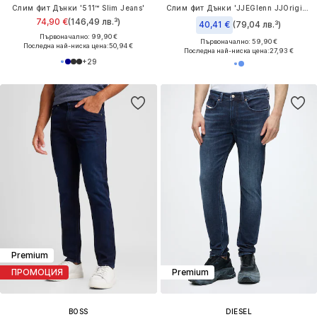
Слим фит Дънки '511™ Slim Jeans'
Слим фит Дънки 'JJEGlenn JJOriginal'
74,90 €
(146,49 лв.³)
40,41 €
(79,04 лв.³)
Първоначално: 99,90 €
Първоначално: 59,90 €
Последна най-ниска цена:
50,94 €
Последна най-ниска цена:
27,93 €
+
29
Premium
ПРОМОЦИЯ
Premium
BOSS
DIESEL