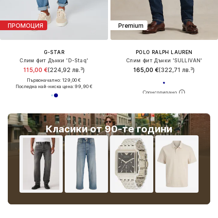
ПРОМОЦИЯ
Premium
G-STAR
POLO RALPH LAUREN
Слим фит Дънки 'D-Staq'
Слим фит Дънки 'SULLIVAN'
115,00 €
(224,92 лв.³)
165,00 €
(322,71 лв.³)
Първоначално: 129,00 €
Последна най-ниска цена:
99,90 €
Класики от 90-те години