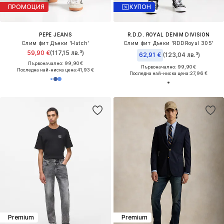
ПРОМОЦИЯ
КУПОН
PEPE JEANS
R.D.D. ROYAL DENIM DIVISION
Слим фит Дънки 'Hatch'
Слим фит Дънки 'RDDRoyal 305'
59,90 €
(117,15 лв.³)
62,91 €
(123,04 лв.³)
Първоначално: 99,90 €
Първоначално: 99,90 €
Последна най-ниска цена:
41,93 €
Последна най-ниска цена:
27,96 €
Premium
Premium