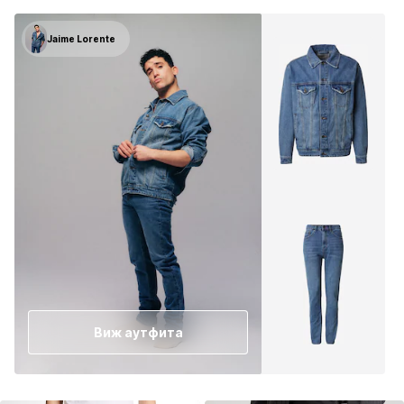
Jaime Lorente
Виж аутфита