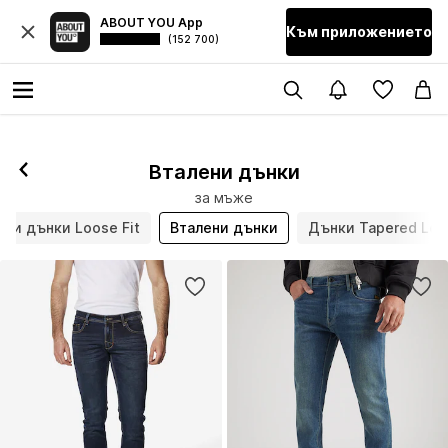
ABOUT YOU App
Към приложението
(152 700)
Вталени дънки
за мъже
ки дънки Loose Fit
Вталени дънки
Дънки Tapered Leg