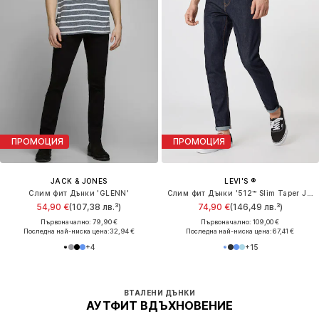
ПРОМОЦИЯ
ПРОМОЦИЯ
JACK & JONES
LEVI'S ®
Слим фит Дънки 'GLENN'
Слим фит Дънки '512™ Slim Taper Jeans'
54,90 €
(107,38 лв.³)
74,90 €
(146,49 лв.³)
Първоначално: 79,90 €
Първоначално: 109,00 €
Последна най-ниска цена:
32,94 €
Последна най-ниска цена:
67,41 €
+
4
+
15
ВТАЛЕНИ ДЪНКИ
АУТФИТ ВДЪХНОВЕНИЕ