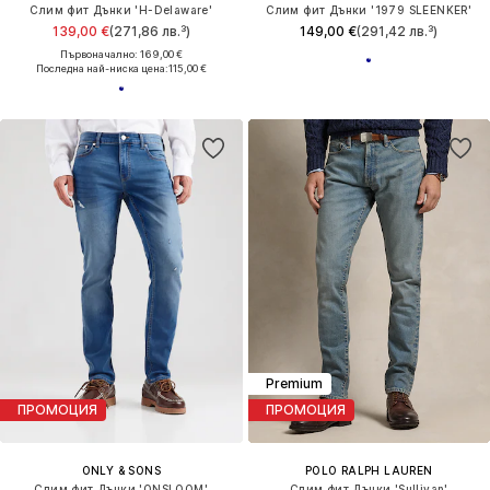
Слим фит Дънки 'H-Delaware'
Слим фит Дънки '1979 SLEENKER'
139,00 €
(271,86 лв.³)
149,00 €
(291,42 лв.³)
Първоначално: 169,00 €
Последна най-ниска цена:
115,00 €
Premium
ПРОМОЦИЯ
ПРОМОЦИЯ
ONLY & SONS
POLO RALPH LAUREN
Слим фит Дънки 'ONSLOOM'
Слим фит Дънки 'Sullivan'