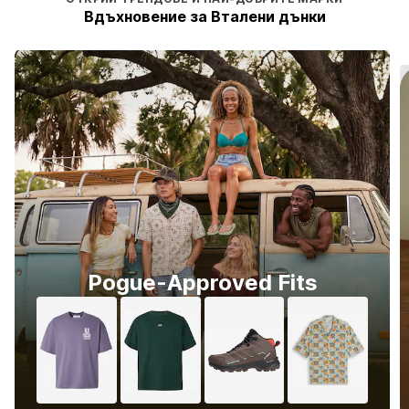
Вдъхновение за Вталени дънки
Pogue-Approved Fits