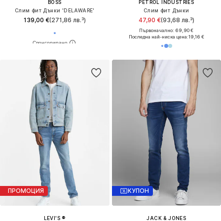
BOSS
PETROL INDUSTRIES
Слим фит Дънки 'DELAWARE'
Слим фит Дънки
139,00 €
(271,86 лв.³)
47,90 €
(93,68 лв.³)
Първоначално: 69,90 €
Последна най-ниска цена:
19,16 €
ПРОМОЦИЯ
КУПОН
LEVI'S ®
JACK & JONES