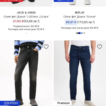
JACK & JONES
REPLAY
Слим фит Дънки 'JJIGlenn JJLuke'
Слим фит Дънки 'Grover'
47,90 €
(93,68 лв.³)
89,91 €
(175,85 лв.³)
Първоначално: 69,90 €
Последна най-ниска цена:
99,90 €
Последна най-ниска цена:
19,16 €
+
1
КУПОН
Premium