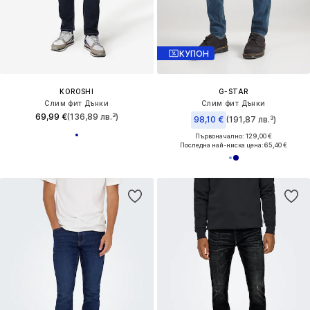
КУПОН
KOROSHI
G-STAR
Слим фит Дънки
Слим фит Дънки
69,99 €
(136,89 лв.³)
98,10 €
(191,87 лв.³)
Първоначално: 129,00 €
Последна най-ниска цена:
65,40 €