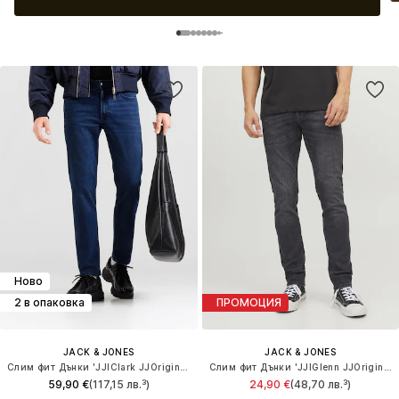
Ново
2 в опаковка
ПРОМОЦИЯ
JACK & JONES
JACK & JONES
Слим фит Дънки 'JJIClark JJOriginal'
Слим фит Дънки 'JJIGlenn JJOriginal'
59,90 €
(117,15 лв.³)
24,90 €
(48,70 лв.³)