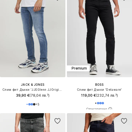
Premium
JACK & JONES
BOSS
Слим фит Дънки 'JJEGlenn JJOriginal'
Слим фит Дънки 'Delaware'
39,90 €
(78,04 лв.³)
119,00 €
(232,74 лв.³)
+
5