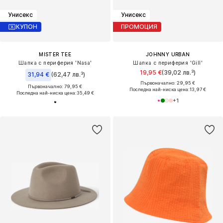
Унисекс
Унисекс
КУПОН
ПРОМОЦИЯ
MISTER TEE
JOHNNY URBAN
Шапка с периферия 'Nasa'
Шапка с периферия 'Gill'
19,95 €
(39,02 лв.³)
31,94 €
(62,47 лв.³)
Първоначално: 29,95 €
Първоначално: 79,95 €
Последна най-ниска цена:
13,97 €
Последна най-ниска цена:
35,49 €
+
1