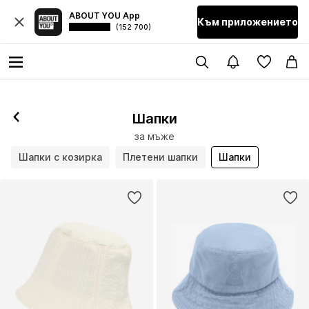
ABOUT YOU App
Към приложението
(152 700)
Шапки
за мъже
Шапки с козирка
Плетени шапки
Шапки