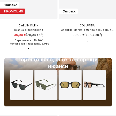
Унисекс
ПРОМОЦИЯ
Унисекс
CALVIN KLEIN
COLUMBIA
Шапка с периферия
Спортна шапка с малка периферия 'Broad Spectrum II'
39,90 €
(78,04 лв.³)
39,90 €
(78,04 лв.³)
Първоначално: 49,90 €
Последна най-ниска цена:
26,91 €
Горещо лято, още по-горещи
нюанси