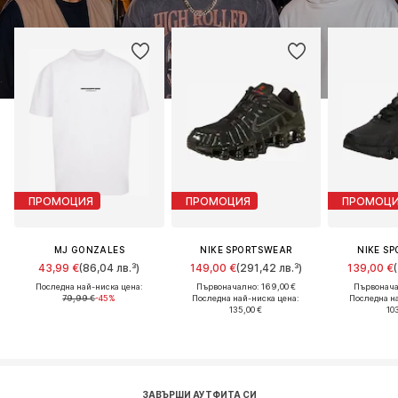
ПРОМОЦИЯ
ПРОМОЦИЯ
ПРОМОЦ
MJ GONZALES
NIKE SPORTSWEAR
NIKE S
43,99 €
(86,04 лв.³)
149,00 €
(291,42 лв.³)
139,00 €
Последна най-ниска цена:
Първоначално: 169,00 €
Първонача
79,99 €
-45%
Последна най-ниска цена:
Последна н
135,00 €
10
ЗАВЪРШИ АУТФИТА СИ