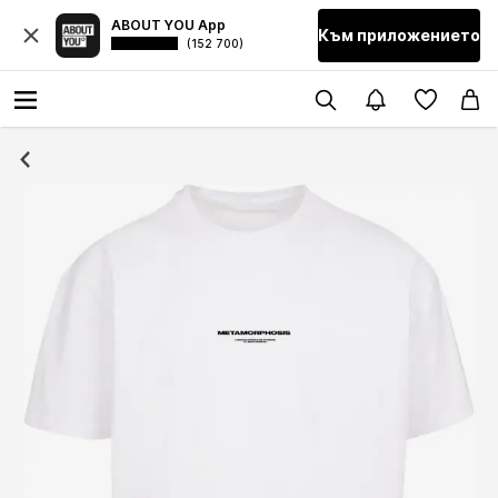
ABOUT YOU App
Към приложението
(152 700)