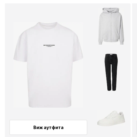
Виж аутфита