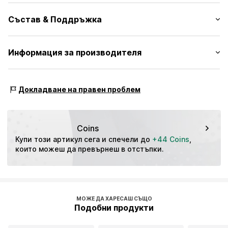
Обло деколте
Дължина на ръкавите: Среднодълъг ръкав
Състав & Поддръжка
Дължина: Нормална дължина
№ на артикул
MJG0067007000002
Кройка: Широка форма
Материал: 100% Памук
Информация за производителя
Таблица с размери
Държава на произход: Бангладеш
TB International GmbH
Dr.-Robert-Murjahn-Str. 7
Докладване на правен проблем
64372 Ober-Ramstadt
DE
info@tbint.de
Coins
Купи този артикул сега и спечели до 
+44 Coins
, 
които можеш да превърнеш в отстъпки.
МОЖЕ ДА ХАРЕСАШ СЪЩО
Подобни продукти