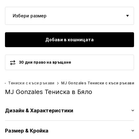
Избери размер
Добави в кошницата
30 дни право на връщане
и
Тениски с къси ръкави
MJ Gonzales Тениски с къси ръкави
MJ Gonzales Тениска в Бяло
Дизайн & Характеристики
Мото принт
Размер & Кройка
Жарсе