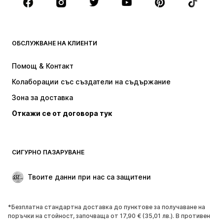
НОВО
Популярно
Тениски
Дънки
ОБСЛУЖВАНЕ НА КЛИЕНТИ
Якета
Суичъри
Панталони
Ризи
Помощ & Контакт
Бельо
Пуловери и плетени жилетки
Колаборации със създатели на съдържание
Костюми и сака
Палта
Зона за доставка
Бански и плажна мода
Големи размери
Откажи се от договора тук
Специални Поводи
ЕКСКЛУЗИВНО
Рециклиране
ОБУВКИ
СИГУРНО ПАЗАРУВАНЕ
НОВО
Популярно
Твоите данни при нас са защитени
Боти и ботуши
Маратонки
Ниски обувки
Спортни обувки
*Безплатна стандартна доставка до пунктове за получаване на
Отворени обувки
ЕКСКЛУЗИВНО
поръчки на стойност, започваща от 17,90 € (35,01 лв.). В противен