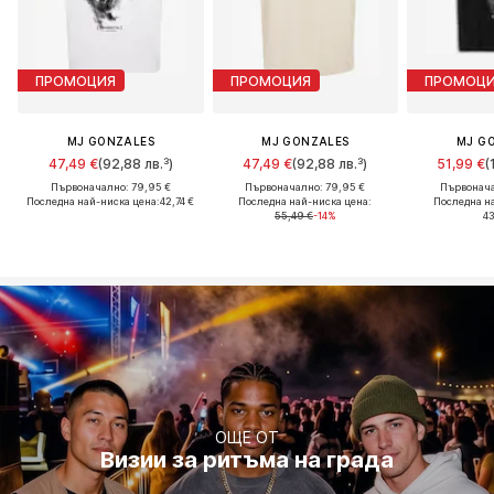
ПРОМОЦИЯ
ПРОМОЦИЯ
ПРОМОЦ
MJ GONZALES
MJ GONZALES
MJ G
47,49 €
(92,88 лв.³)
47,49 €
(92,88 лв.³)
51,99 €
(
Първоначално: 79,95 €
Първоначално: 79,95 €
Първонача
Последна най-ниска цена:
42,74 €
Последна най-ниска цена:
Последна н
55,49 €
-14%
43
ОЩЕ ОТ
Визии за ритъма на града