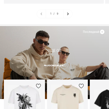
1
/
9
Последвай
ОЩЕ ОТ