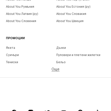
About You Румъния
About You Естония (ру)
About You Латвия (ру)
About You Словакия
About You Словения
About You Швеция
ПРОМОЦИИ
Якета
Дънки
Суичъри
Пуловери и плетени жилетки
Тениски
Бельо
Още
Панталони
Ризи
Палта
Костюми и сака
Бански и плажна мода
Големи размери
Обувки
Спорт
Аксесоари
Premium
ДРЕХИ