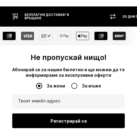
30 ДНИ ПРАВО НА ВРЪЩАНЕ
Н
Не пропускай нищо!
Абонирай се за нашия бюлетин и ще можем да те
информираме за ексклузивни оферти
За жени
За мъже
Твоят имейл адрес
Регистрирай се