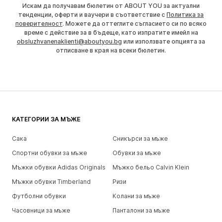
Искам да получавам бюлетин от ABOUT YOU за актуални
тенденции, оферти и ваучери в съответствие с
Политика за
поверителност
. Можете да оттеглите съгласието си по всяко
време с действие за в бъдеще, като изпратите имейл на
obsluzhvanenaklienti@aboutyou.bg
или използвате опцията за
отписване в края на всеки бюлетин.
КАТЕГОРИИ ЗА МЪЖЕ
Сака
Сникърси за мъже
Спортни обувки за мъже
Обувки за мъже
Мъжки обувки Adidas Originals
Мъжко бельо Calvin Klein
Мъжки обувки Timberland
Ризи
Футболни обувки
Колани за мъже
Часовници за мъже
Панталони за мъже