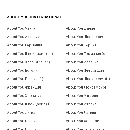
ABOUT YOU X INTERNATIONAL
About You Чехия
About You Дания
About You Австрия
About You Швейцария
About You Германия
About You Гърция
About You Швейцария (en)
About You Германия (en)
About You Холандия (en)
About You Испания
About You Естония
About You Финландия
About You Белгия (fr)
About You Швейцария (fr)
About You Франция
About You Люксембург
About You Хърватия
About You Унгария
About You Швейцария (it)
About You Италия
About You Литва
About You Латвия
About You Белгия
About You Холандия
About You Полша
About You Португалия