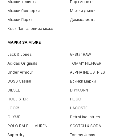
Мъжки тениски
Портмонета
Мъжки боксерки
Мъжки дънки
Мъжки Парки
Дамска мода
Къси Панталони за мъже
МАРКИ ЗА МЪЖЕ
Jack & Jones
G-Star RAW
Adidas Originals
TOMMY HILFIGER
Under Armour
ALPHA INDUSTRIES
BOSS Casual
Всички марки
DIESEL
DRYKORN
HOLLISTER
HUGO
JOOP!
LACOSTE
OLYMP
Petrol Industries
POLO RALPH LAUREN
SCOTCH & SODA
Superdry
Tommy Jeans