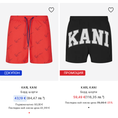
КУПОН
ПРОМОЦИЯ
KARL KANI
KARL KANI
Борд шорти
Борд шорти
59,49 €
(116,35 лв.³)
43,19 €
(84,47 лв.³)
Последна най-ниска цена:
79,95 €
-25%
Първоначално: 80,00 €
Последна най-ниска цена:
43,99 €