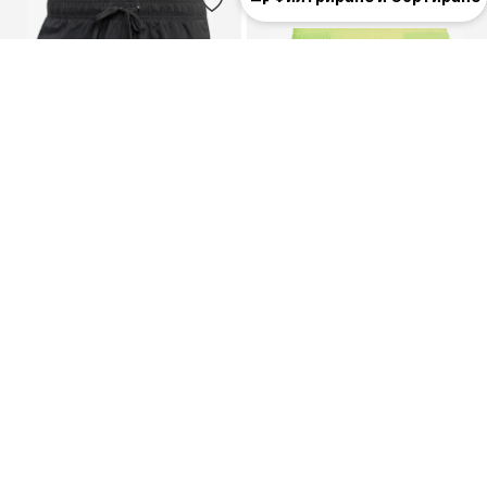
КУПОН
ADIDAS SPORTSWEAR
ADIDAS SPORTSWEAR
Борд шорти '3-Stripes 8-Inch'
Борд шорти 'ESS'
27,90 €
(54,57 лв.³)
29,61 €
(57,91 лв.³)
Първоначално: 39,90 €
Последна най-ниска цена:
23,03 €