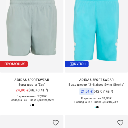
ПРОМОЦИЯ
КУПОН
ADIDAS SPORTSWEAR
ADIDAS SPORTSWEAR
Борд шорти 'Ess'
Борд шорти '3-Stripes Swim Shorts'
24,90 €
(48,70 лв.³)
21,51 €
(42,07 лв.³)
Първоначално: 27,90 €
Първоначално: 34,90 €
Последна най-ниска цена:
19,92 €
Последна най-ниска цена:
16,73 €