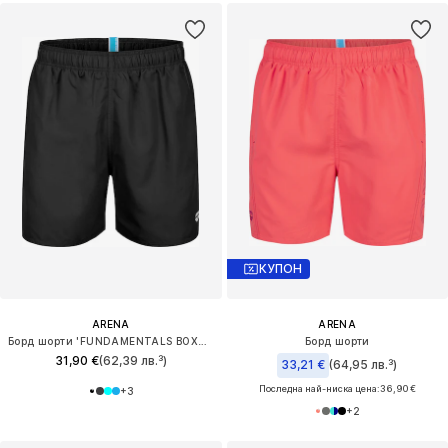
КУПОН
ARENA
ARENA
Борд шорти 'FUNDAMENTALS BOXER R'
Борд шорти
31,90 €
(62,39 лв.³)
33,21 €
(64,95 лв.³)
Последна най-ниска цена:
36,90 €
+
3
+
2