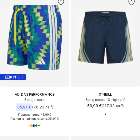
КУПОН
ADIDAS PERFORMANCE
O'NEILL
Борд шорти
Борд шорти 'O'riginals'
59,99 €
(117,33 лв.³)
35,91 €
(70,23 лв.³)
Първоначално: 44,90 €
Последна най-ниска цена:
35,91 €
+
1