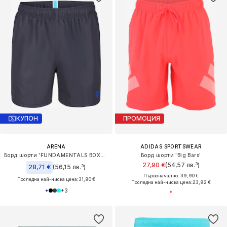
КУПОН
ПРОМОЦИЯ
ARENA
ADIDAS SPORTSWEAR
Борд шорти 'FUNDAMENTALS BOXER R'
Борд шорти 'Big Bars'
27,90 €
(54,57 лв.³)
28,71 €
(56,15 лв.³)
Първоначално: 39,90 €
Последна най-ниска цена:
31,90 €
Последна най-ниска цена:
23,92 €
+
3