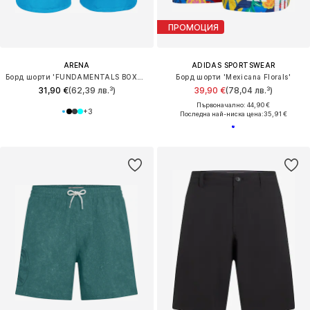
ПРОМОЦИЯ
ARENA
ADIDAS SPORTSWEAR
Борд шорти 'FUNDAMENTALS BOXER R'
Борд шорти 'Mexicana Florals'
31,90 €
(62,39 лв.³)
39,90 €
(78,04 лв.³)
Първоначално: 44,90 €
+
3
Последна най-ниска цена:
35,91 €