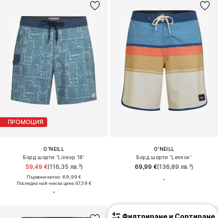
ПРОМОЦИЯ
O'NEILL
O'NEILL
Борд шорти 'Lineup 18'
Борд шорти 'Lennox'
59,49 €
(116,35 лв.³)
69,99 €
(136,89 лв.³)
Първоначално: 69,99 €
Последна най-ниска цена:
47,59 €
Филтриране и Сортиране