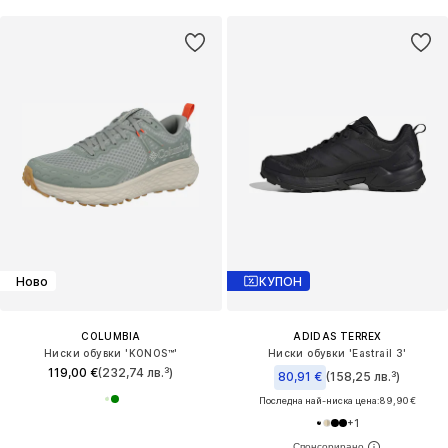
Ново
КУПОН
COLUMBIA
ADIDAS TERREX
Ниски обувки 'KONOS™'
Ниски обувки 'Eastrail 3'
119,00 €
(232,74 лв.³)
80,91 €
(158,25 лв.³)
Последна най-ниска цена:
89,90 €
+
1