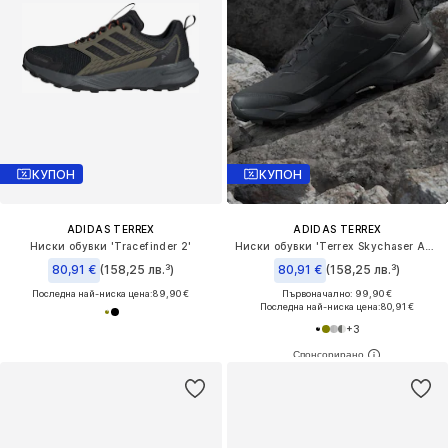
КУПОН
КУПОН
ADIDAS TERREX
ADIDAS TERREX
Ниски обувки 'Tracefinder 2'
Ниски обувки 'Terrex Skychaser AX5'
80,91 €
(158,25 лв.³)
80,91 €
(158,25 лв.³)
Последна най-ниска цена:
89,90 €
Първоначално: 99,90 €
Последна най-ниска цена:
80,91 €
+
3