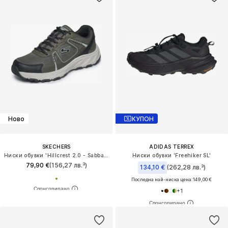
Ново
КУПОН
SKECHERS
ADIDAS TERREX
Ниски обувки 'Hillcrest 2.0 - Sabbaday Falls'
Ниски обувки 'Freehiker SL'
79,90 €
(156,27 лв.³)
134,10 €
(262,28 лв.³)
Последна най-ниска цена:
149,00 €
+
1