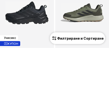
Унисекс
Филтриране и Сортиране
КУПОН
ADIDAS TERREX
ADIDAS TERREX
Ниски обувки 'Skychaser Ax5'
Ниски обувки 'ANYLANDER'
74,90 €
(146,49 лв.³)
80,91 €
(158,25 лв.³)
Първоначално: 99,90 €
Последна най-ниска цена:
80,91 €