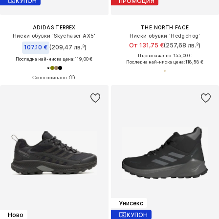
КУПОН
ПРОМОЦИЯ
ADIDAS TERREX
THE NORTH FACE
Ниски обувки 'Skychaser AX5'
Ниски обувки 'Hedgehog'
От 131,75 €
(257,68 лв.³)
107,10 €
(209,47 лв.³)
Първоначално: 155,00 €
Последна най-ниска цена:
119,00 €
Последна най-ниска цена:
118,58 €
Унисекс
Ново
КУПОН