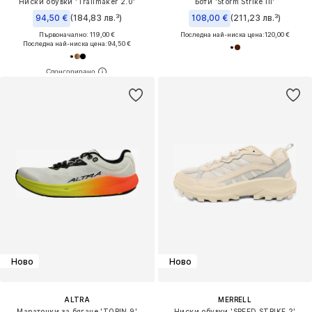
Ниски обувки 'Trailmaker 2.0'
Боти 'Storm Strike III'
94,50 €
(184,83 лв.³)
108,00 €
(211,23 лв.³)
Първоначално: 119,00 €
Последна най-ниска цена:
120,00 €
Последна най-ниска цена:
94,50 €
Ново
Ново
ALTRA
MERRELL
Маратонки за бягане 'TORIN 9'
Ниски обувки 'SPEED STRIKE 2'