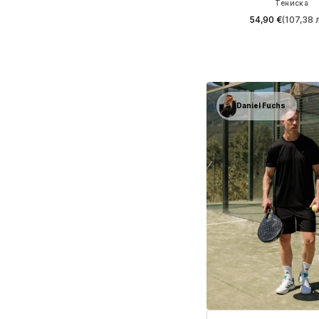
Тениска
54,90 €
(107,38 л
Налични размери: S, M, 
Добави в кошн
Daniel Fuchs