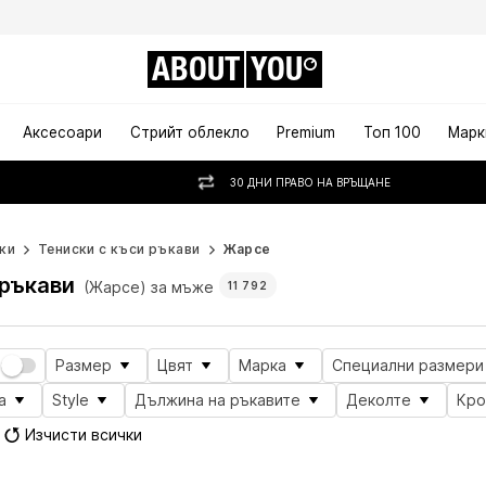
ABOUT
YOU
Аксесоари
Стрийт облекло
Premium
Топ 100
Марк
30 ДНИ ПРАВО НА ВРЪЩАНЕ
ки
Тениски с къси ръкави
Жарсе
 ръкави
(Жарсе) за мъже
11 792
Размер
Цвят
Марка
Специални размери
а
Style
Дължина на ръкавите
Деколте
Кро
Изчисти всички