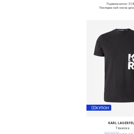
Първоначално: 37,
Налични размери: S, M
Последна най-ниска цен
Добави в кошн
КУПОН
KARL LAGERFE
Тениска