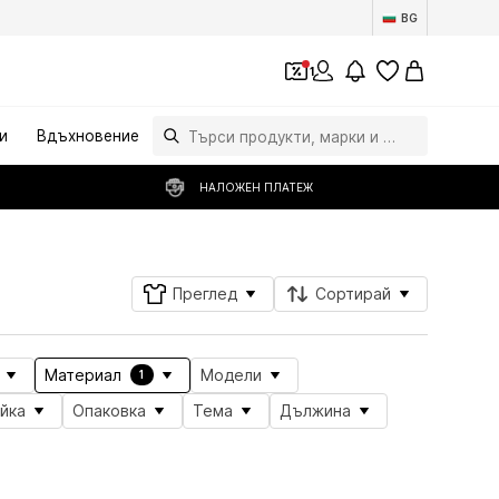
BG
1
и
Вдъхновение
НАЛОЖЕН ПЛАТЕЖ
Преглед
Сортирай
Материал
Модели
1
йка
Опаковка
Тема
Дължина