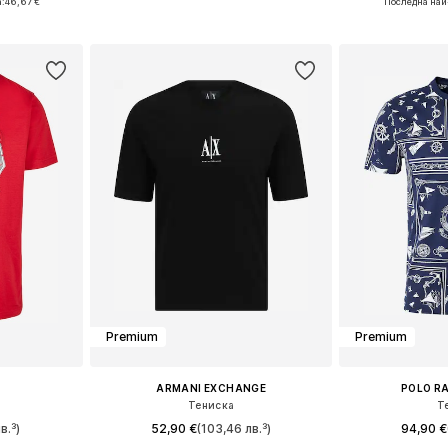
:
46,67 €
Последна най
ицата
Добави в кошницата
Добави 
Premium
Premium
ARMANI EXCHANGE
POLO R
Тениска
Т
в.³)
52,90 €
(103,46 лв.³)
94,90 €