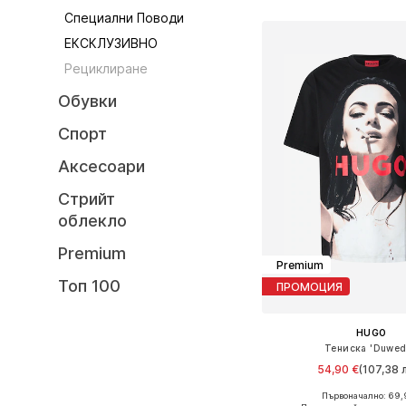
Специални Поводи
ЕКСКЛУЗИВНО
Рециклиране
Обувки
Спорт
Аксесоари
Стрийт
облекло
Premium
Premium
Топ 100
ПРОМОЦИЯ
HUGO
Тениска 'Duwed
54,90 €
(107,38 л
Първоначално: 69,
Налични размери: S, M, 