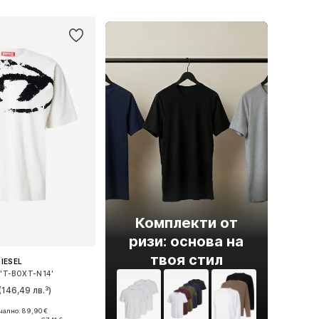
в кошницата
Комплекти от
ризи: основа на
твоя стил
IESEL
'T-BOXT-N14'
(146,49 лв.³)
ално: 89,90 €
и: XS, M, L, XL, XXL