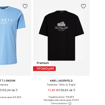
Premium
ПРОМОЦИЯ
TT LONDON
KARL LAGERFELD
ениска
Тениска 'Villa la Vigie'
(105,44 лв.³)
71,40 €
(139,65 лв.³)
Първоначално: 119,00 €
ниска цена:
59,90 €
Налични размери: XS, S, M, L, XL
ери: M, L, XL, XXL
Последна най-ниска цена:
57,12 €
Добави в кошницата