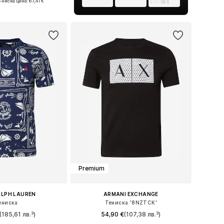
-ниска цена:
67,41 €
в кошницата
Premium
ALPH LAUREN
ARMANI EXCHANGE
ениска
Тениска '8NZTCK'
(185,61 лв.³)
54,90 €
(107,38 лв.³)