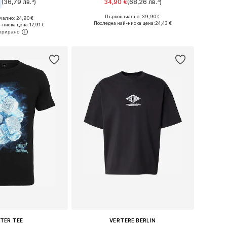
(36,79 лв.³)
34,90 €
(68,26 лв.³)
Първоначално: 39,90 €
+
5
ално: 24,90 €
Налични размери: S, M, L, XL, XXL
Налични размери: XS Нормални размери, S Нормални размери, M Нормални размери, L Нормални размери, XL Нормални размери, XXL Нормални размери
Последна най-ниска цена:
24,43 €
-ниска цена:
17,91 €
Добави в кошницата
в кошницата
TER TEE
VERTERE BERLIN