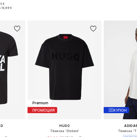
95 €
Налични размери: XS, S, M, L, XL, XXL
Налични размери:
, L, XL
а:
14,69 €
Добави в кошницата
Добави 
ицата
Premium
ПРОМОЦИЯ
КУПОН
LD
HUGO
ADIDAS
Тениска 'Dinkee'
Тениска 'Tr