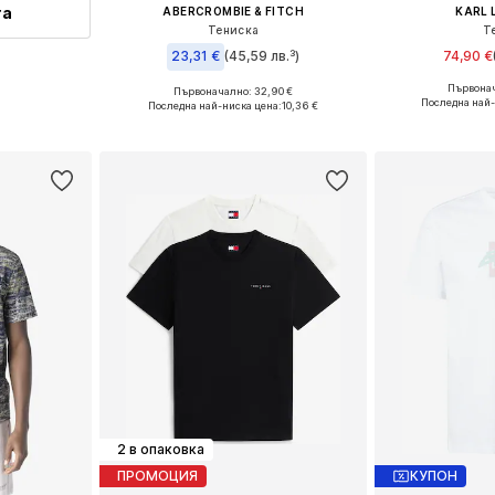
та
ABERCROMBIE & FITCH
KARL 
Тениска
Т
23,31 €
(45,59 лв.³)
74,90 €
Първонач
Първоначално: 32,90 €
Налични размери: 
Налични размери: L, XL
Последна най-
Последна най-ниска цена:
10,36 €
Добави 
Добави в кошницата
2 в опаковка
ПРОМОЦИЯ
КУПОН