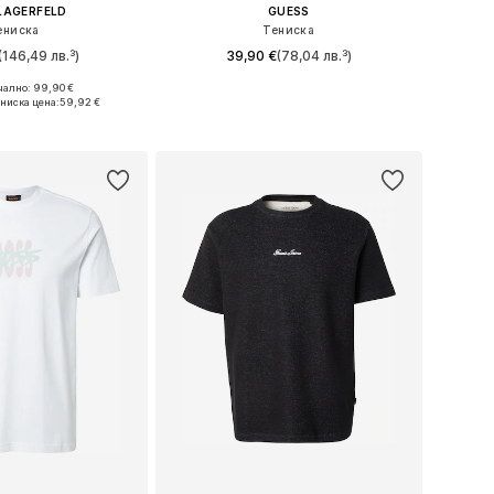
LAGERFELD
GUESS
ениска
Тениска
(146,49 лв.³)
39,90 €
(78,04 лв.³)
ално: 99,90 €
S, M, L, XL, XXL, XXXL
Налични размери: M, L, XL
ниска цена:
59,92 €
в кошницата
Добави в кошницата