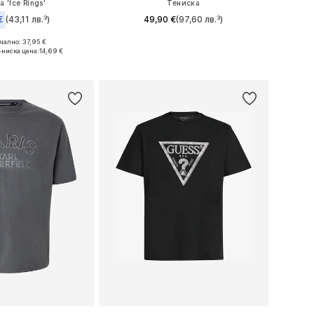
 'Ice Rings'
Тениска
€
(43,11 лв.³)
49,90 €
(97,60 лв.³)
ално: 37,95 €
Налични размери: M, L, XL
и: S, M, L, XL, XXL
-ниска цена:
14,69 €
Добави в кошницата
в кошницата