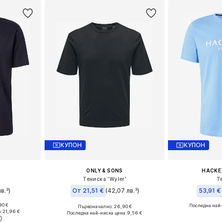
КУПОН
КУПОН
ONLY & SONS
HACKE
Тениска 'Wyler'
Т
в.³)
От 21,51 €
(42,07 лв.³)
53,91 €
90 €
Последна най-
Първоначално: 26,90 €
, XL, XXL
Налични размери: XS, S, M, L, XL
Налични разм
:
21,96 €
Последна най-ниска цена:
9,56 €
ицата