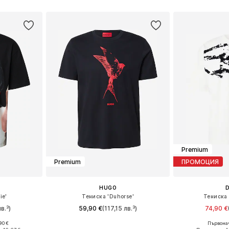
Добави в кошницата
Добави 
Premium
Premium
ПРОМОЦИЯ
HUGO
D
ie'
Тениска 'Duhorse'
Тениска 
в.³)
59,90 €
(117,15 лв.³)
74,90 €
90 €
Първонач
L, XL, XXL
Налични размери: S, M, L, XL, XXL
Налични размер