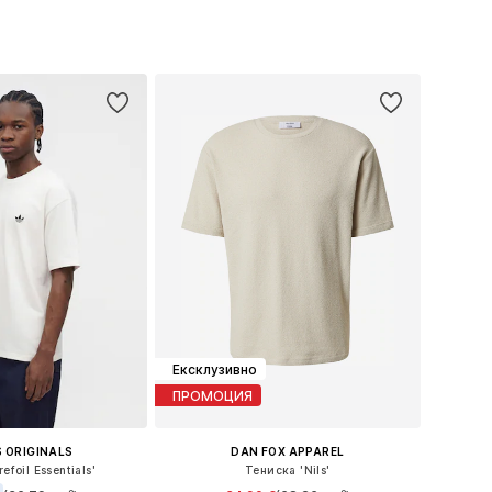
 XS, S, M, L, XL, XXL
Налични размери: S, M, L, XL, XXL
в кошницата
Добави в кошницата
Ексклузивно
ПРОМОЦИЯ
 ORIGINALS
DAN FOX APPAREL
efoil Essentials'
Тениска 'Nils'