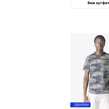
Виж аутфи
КУПОН