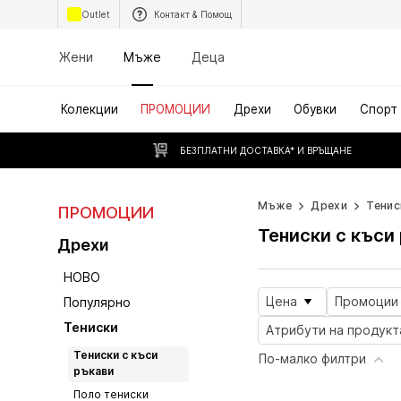
Outlet
Контакт & Помощ
Жени
Мъже
Деца
Колекции
ПРОМОЦИИ
Дрехи
Обувки
Спорт
БЕЗПЛАТНИ ДОСТАВКА* И ВРЪЩАНЕ
Мъже
Дрехи
Тенис
ПРОМОЦИИ
Тениски с къси
Дрехи
НОВО
Цена
Промоции
Популярно
Тениски
Атрибути на продукт
Тениски с къси
По-малко филтри
ръкави
Поло тениски