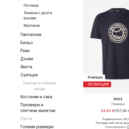
Потници
Тениски с дълги
ръкави
Мултипак
Панталони
Бельо
Ризи
Дънки
Якета
Суичъри
Premium
Бански и плажна
ПРОМОЦИЯ
мода
Костюми и сака
BOSS
Тениска
Пуловери и
плетени жилетки
54,90 €
(107,38 л
Палта
Първоначално: 69,
Налични размери: M, L
Последна най-ниска цена
Големи размери
Добави в кошн