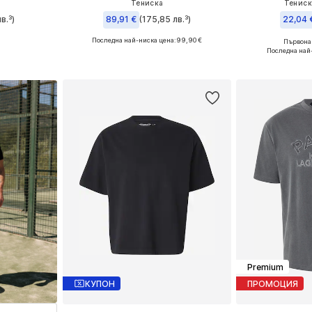
Тениска
Тениска
в.³)
89,91 €
(175,85 лв.³)
22,04 
Последна най-ниска цена:
99,90 €
Първонач
L, XL, XXL
Налични размери: S, M, L, XL, XXL
Налични размер
Последна най
ицата
Добави в кошницата
Добави 
Premium
КУПОН
ПРОМОЦИЯ