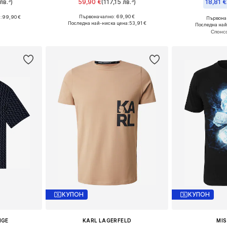
лв.³)
59,90 €
(117,15 лв.³)
18,81 €
Първоначално: 69,90 €
:
99,90 €
Първонач
Налични размери: S, M, L, XL
L, XL, XXL
Последна най-ниска цена:
53,91 €
Последна най
Добави в кошницата
ицата
Добави 
КУПОН
КУПОН
NGE
KARL LAGERFELD
MIS