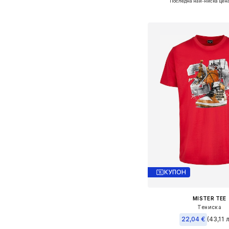
Последна най-ниска цена
Добави в кошн
КУПОН
MISTER TEE
Тениска
22,04 €
(43,11 л