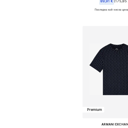
89,91 €
(175,85 
Последна най-ниска цена
Налични размери: S, M, 
Добави в кошн
Premium
ARMANI EXCHA