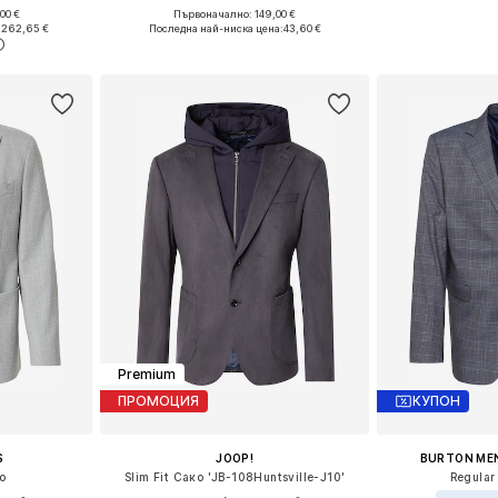
00 €
Първоначално: 149,00 €
 50, 52, 54
Налични размери: 46, 48, 50, 52, 56
Предлага се
:
262,65 €
Последна най-ниска цена:
43,60 €
ицата
Добави в кошницата
Добави 
Premium
ПРОМОЦИЯ
КУПОН
S
JOOP!
BURTON ME
ко
Slim Fit Сако 'JB-108Huntsville-J10'
Regular