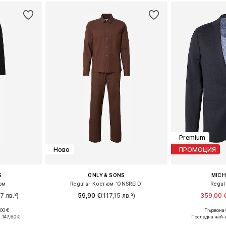
Premium
Ново
ПРОМОЦИЯ
S
ONLY & SONS
MICH
юм
Regular Костюм 'ONSREID'
Regul
7 лв.³)
59,90 €
(117,15 лв.³)
359,00 
00 €
Първонач
, 58, 94, 106
Предлага се в много размери
Налични размери: 
:
147,60 €
Последна най-