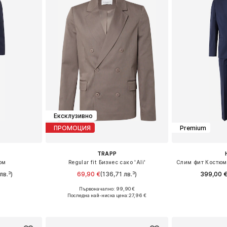
Ексклузивно
ПРОМОЦИЯ
Premium
TRAPP
юм
Regular fit Бизнес сако 'Ali'
Слим фит Костюм 
лв.³)
69,90 €
(136,71 лв.³)
399,00 
Първоначално: 99,90 €
0, 52, 56
Налични размери: 46, 48-50, 50-52, 52-54
Налични размери
Последна най-ниска цена:
27,96 €
ицата
Добави в кошницата
Добави 