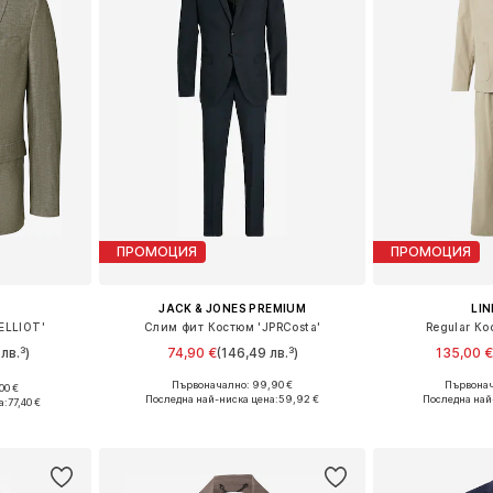
ПРОМОЦИЯ
ПРОМОЦИЯ
JACK & JONES PREMIUM
LI
HELLIOT'
Слим фит Костюм 'JPRCosta'
Regular Ко
лв.³)
74,90 €
(146,49 лв.³)
135,00 
+
4
Първоначално: 99,90 €
Първонач
00 €
Налични размери: 48, 50, 52, 54
Предлага се
 50, 52, 54
Последна най-ниска цена:
59,92 €
Последна най
а:
77,40 €
Добави в кошницата
Добави 
ицата