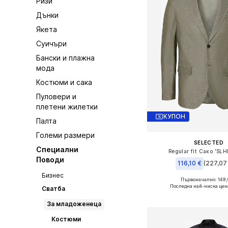
Ризи
Дънки
Якета
Суичъри
Бански и плажна
мода
Костюми и сака
Пуловери и
плетени жилетки
КУПОН
Палта
Големи размери
SELECTED
Специални
Regular fit Сако 'SL
Поводи
116,10 €
(227,07 
Бизнес
Първоначално: 149,
Налични размери: 46, 48,
Последна най-ниска цен
Сватба
Добави в кошн
За младоженеца
Костюми