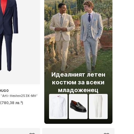
Идеалният летен
костюм за всеки
младоженец
HUGO
'Arti-Hesten253X-MH'
€
(780,38 лв.³)
: 48, 50, 52, 54, 56
в кошницата