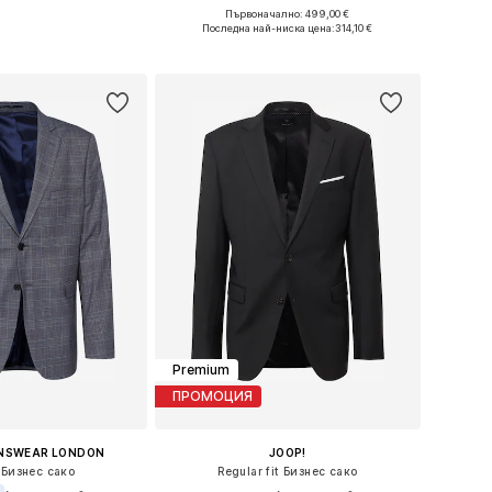
+
1
Първоначално: 499,00 €
 в много размери
Налични размери: 46, 50, 52, 54, 56
Последна най-ниска цена:
314,10 €
в кошницата
Добави в кошницата
Premium
ПРОМОЦИЯ
NSWEAR LONDON
JOOP!
 Бизнес сако
Regular fit Бизнес сако