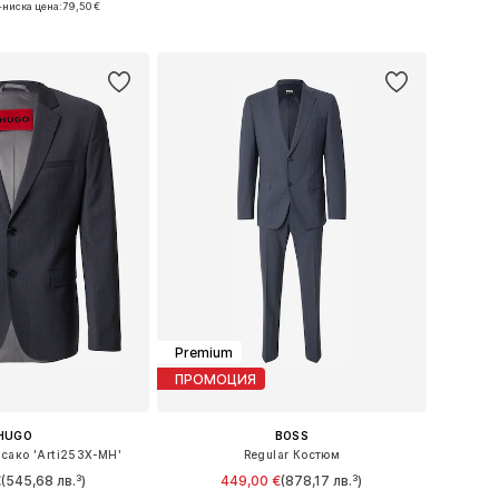
-ниска цена:
79,50 €
Добави в кошницата
в кошницата
Premium
ПРОМОЦИЯ
HUGO
BOSS
с сако 'Arti253X-MH'
Regular Костюм
€
(545,68 лв.³)
449,00 €
(878,17 лв.³)