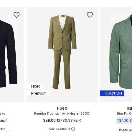
ицата
Добави в кошницата
Добави 
Ново
Premium
КУПОН
HUGO
SE
сако
Regular Костюм 'Arti-Hesten253X'
Slim Fit 
лв.³)
399,00 €
(780,38 лв.³)
134,10 €
00 €
Първонач
размери
Предлага се в много размери
Предлага се