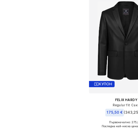
КУПОН
FELIX HARDY
Regular fit Са
175,50 €
(343,25
Първоначално: 275,
Последна най-ниска цена
Добави в кошн