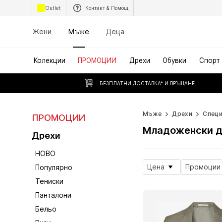
Outlet
Контакт & Помощ
Жени
Мъже
Деца
Колекции
ПРОМОЦИИ
Дрехи
Обувки
Спорт
БЕЗПЛАТНИ ДОСТАВКА* И ВРЪЩАНЕ
Мъже
Дрехи
Специ
ПРОМОЦИИ
Младоженски д
Дрехи
НОВО
Цена
Промоции
Популярно
Тениски
Панталони
Бельо