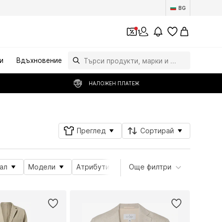
BG
1
и
Вдъхновение
НАЛОЖЕН ПЛАТЕЖ
Преглед
Сортирай
ал
Модели
Атрибути на продукта
Още филтри
Style