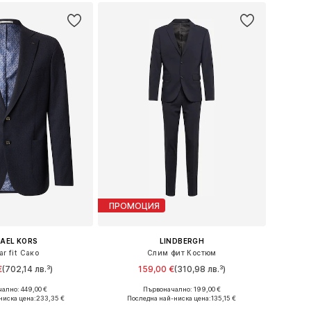
ПРОМОЦИЯ
AEL KORS
LINDBERGH
ar fit Сако
Слим фит Костюм
€
(702,14 лв.³)
159,00 €
(310,98 лв.³)
+
3
ално: 449,00 €
Първоначално: 199,00 €
46, 48, 50, 52, 54, 56
Предлага се в много размери
ниска цена:
233,35 €
Последна най-ниска цена:
135,15 €