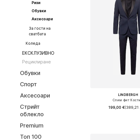
Ризи
Обувки
Аксесоари
За гости на
сватбата
Коледа
ЕКСКЛУЗИВНО
Рециклиране
Обувки
Спорт
Аксесоари
LINDBERGH
Слим фит Кост
Стрийт
199,00 €
(389,21 
облекло
Налични размери: 48, 5
Premium
Добави в кошн
Топ 100