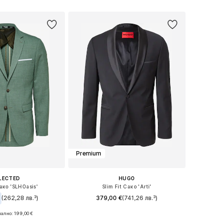
в кошницата
Добави в кошницата
Premium
LECTED
HUGO
Сако 'SLHOasis'
Slim Fit Сако 'Arti'
(262,28 лв.³)
379,00 €
(741,26 лв.³)
+
2
ално: 199,00 €
Предлага се в много размери
 в много размери