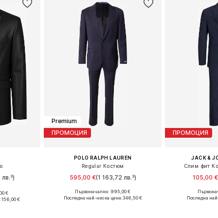
Premium
ПРОМОЦИЯ
ПРОМОЦИЯ
POLO RALPH LAUREN
JACK & J
ко
Regular Костюм
Слим фит Ко
 лв.³)
595,00 €
(1 163,72 лв.³)
105,00 
Първоначално: 995,00 €
Първонач
00 €
Налични размери: 60-62 x стандартен, 64-66 x стандартен, 68-70 x стандартен, 72-74 x стандартен
Налични размери: 
Налични размери: 46, 48-50, 50-52, 52-54
Последна най-ниска цена:
346,50 €
Последна най
:
156,00 €
Добави в кошницата
Добави 
ицата