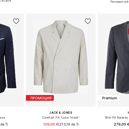
а:
91,60 €
Последна най
ицата
Добави в кошницата
Добави 
ПРОМОЦИЯ
Premium
JACK & JONES
сако
Comfort Fit Сако 'Hank'
Slim Fit Бизне
лв.³)
109,00 €
(213,19 лв.³)
279,00 