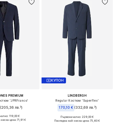
КУПОН
ONES PREMIUM
LINDBERGH
стюм 'JPRFranco'
Regular Костюм 'Superflex'
€
(205,36 лв.³)
170,10 €
(332,69 лв.³)
+
8
ално: 119,00 €
Първоначално: 229,00 €
46, 48, 50, 52, 54, 56
Налични размери: 46, 48, 50, 52, 54, 56
-ниска цена:
71,91 €
Последна най-ниска цена:
75,60 €
в кошницата
Добави в кошницата