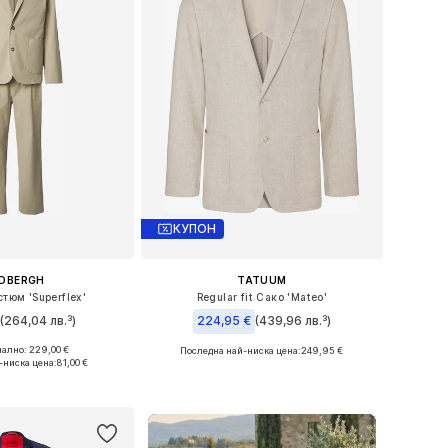
КУПОН
NDBERGH
TATUUM
стюм 'Superflex'
Regular fit Сако 'Mateo'
€
(264,04 лв.³)
224,95 €
(439,96 лв.³)
ално: 229,00 €
Последна най-ниска цена:
249,95 €
 в много размери
Налични размери: 46, 50-52, 52-54, 56-58
-ниска цена:
81,00 €
в кошницата
Добави в кошницата