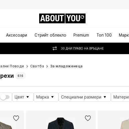
ABOUT
YOU
Аксесоари
Стрийт облекло
Premium
Топ 100
Марк
30 ДНИ ПРАВО НА ВРЪЩАНЕ
ални Поводи
Сватба
За младоженеца
рехи
616
Цвят
Марка
Специални размери
Матери