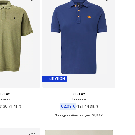
КУПОН
EPLAY
REPLAY
ениска
Тениска
(136,71 лв.³)
62,09 €
(121,44 лв.³)
Последна най-ниска цена:
68,99 €
и: S, M, L, XL, XXL
Налични размери: M, XXL
в кошницата
Добави в кошницата