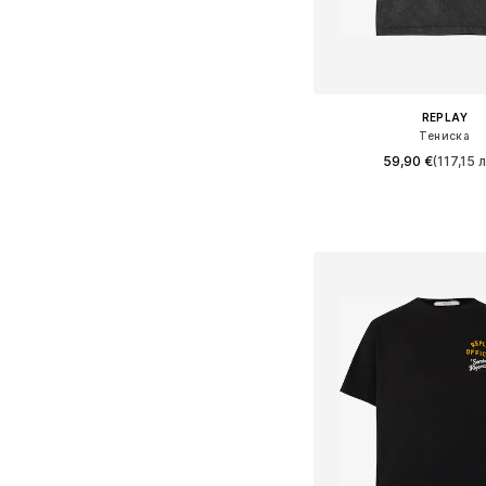
REPLAY
Тениска
59,90 €
(117,15 л
Налични размери: S, M, 
Добави в кошн