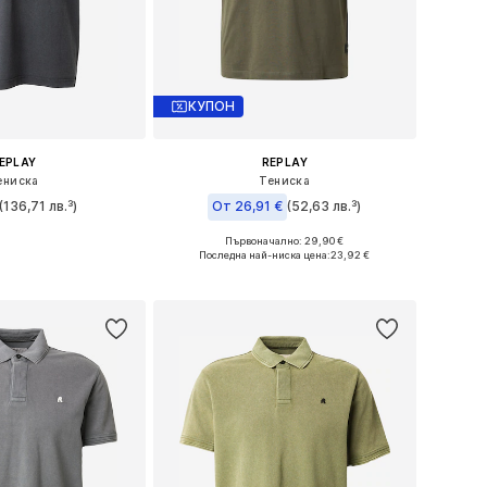
КУПОН
EPLAY
REPLAY
ениска
Тениска
(136,71 лв.³)
От 26,91 €
(52,63 лв.³)
+
1
Първоначално: 29,90 €
и: S, M, L, XL, XXL
Налични размери: M, L, XL, XXL
Последна най-ниска цена:
23,92 €
в кошницата
Добави в кошницата