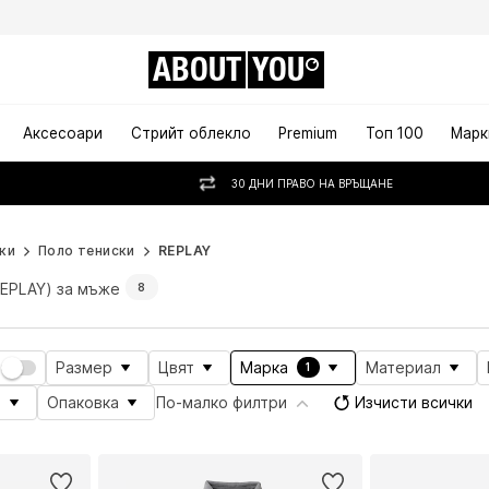
ABOUT
YOU
Аксесоари
Стрийт облекло
Premium
Топ 100
Марк
30 ДНИ ПРАВО НА ВРЪЩАНЕ
ки
Поло тениски
REPLAY
REPLAY) за мъже
8
Размер
Цвят
Марка
Материал
1
а
Опаковка
По-малко филтри
Изчисти всички