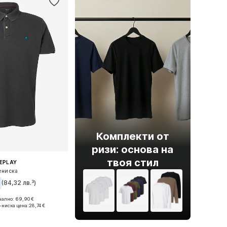
Комплекти от
ризи: основа на
твоя стил
EPLAY
ениска
(84,32 лв.³)
ално: 69,90 €
и размери: S
-ниска цена:
28,74 €
в кошницата