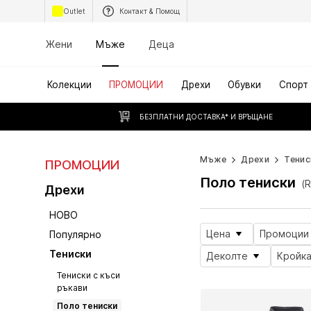
Outlet
Контакт & Помощ
Жени
Мъже
Деца
Колекции
ПРОМОЦИИ
Дрехи
Обувки
Спорт
БЕЗПЛАТНИ ДОСТАВКА* И ВРЪЩАНЕ
Мъже
Дрехи
Тенис
ПРОМОЦИИ
Поло тениски
(
Дрехи
НОВО
Цена
Промоции
Популярно
Тениски
Деколте
Кройк
Тениски с къси
ръкави
Поло тениски