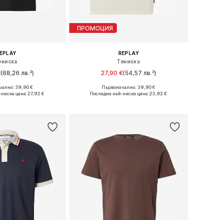
ПРОМОЦИЯ
EPLAY
REPLAY
ениска
Тениска
€
(68,26 лв.³)
27,90 €
(54,57 лв.³)
ално: 39,90 €
Първоначално: 39,90 €
ери: M, L, XL, XXL
Налични размери: S, M, L, XL
-ниска цена:
27,92 €
Последна най-ниска цена:
23,92 €
в кошницата
Добави в кошницата