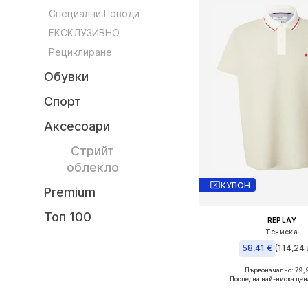
Специални Поводи
ЕКСКЛУЗИВНО
Рециклиране
Обувки
Спорт
Аксесоари
Стрийт
облекло
КУПОН
Premium
Топ 100
REPLAY
Тениска
58,41 €
(114,24 
Първоначално: 79,
Налични размери
Последна най-ниска цен
Добави в кошн