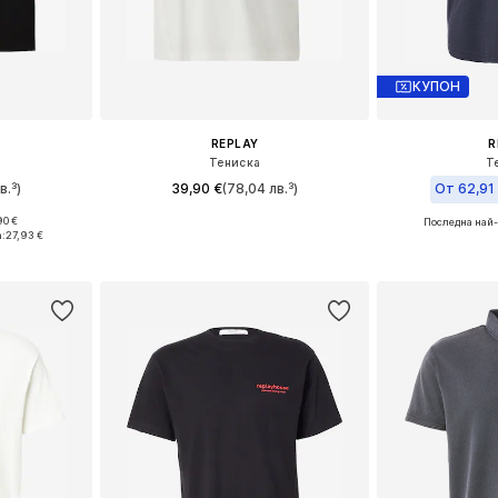
КУПОН
REPLAY
R
Тениска
Т
в.³)
39,90 €
(78,04 лв.³)
От 62,91
90 €
Последна най-
XL, XXL, XXXL
Налични размери: S, M, L, XL, XXL
Налични 
а:
27,93 €
ицата
Добави в кошницата
Добави 