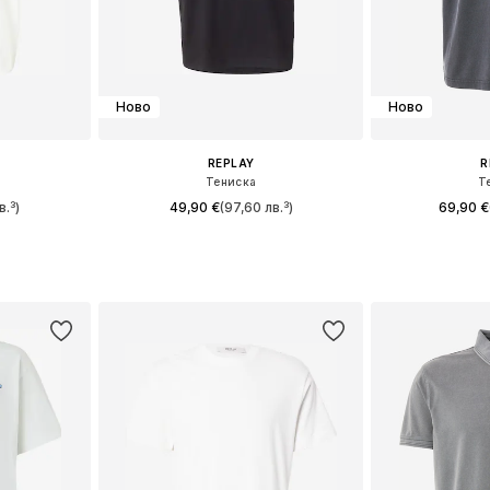
Ново
Ново
REPLAY
R
Тениска
Т
в.³)
49,90 €
(97,60 лв.³)
69,90 €
XL, XXL, XXXL
Налични размери: S, M, L, XL, XXL
Налични размер
ицата
Добави в кошницата
Добави 