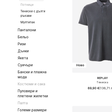
Потници
Тениски с дълги
ръкави
Мултипак
Панталони
Бельо
Ризи
Дънки
Якета
Суичъри
Ново
Бански и плажна
мода
REPLAY
Тениска
Костюми и сака
69,90 €
(136,71 л
Пуловери и
плетени жилетки
Налични размери: S, M, 
Палта
Добави в кошн
Големи размери