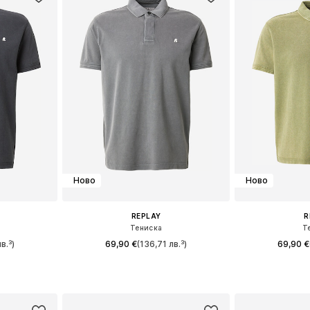
Ново
Ново
REPLAY
R
Тениска
Т
в.³)
69,90 €
(136,71 лв.³)
69,90 €
L, XL, XXL
Налични размери: S, M, L, XL, XXL
Налични размер
ицата
Добави в кошницата
Добави 