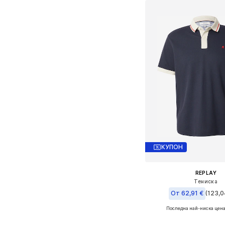
КУПОН
REPLAY
Тениска
От 62,91 €
(123,0
Последна най-ниска цена
Налични размери: 