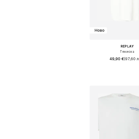
Ново
REPLAY
Тениска
49,90 €
(97,60 л
Налични размери: S, M, L, 
Добави в кошн