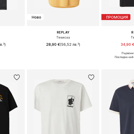
Ново
ПРОМОЦИЯ
REPLAY
R
Тениска
Т
в.³)
28,90 €
(56,52 лв.³)
34,90 
+
1
Първонач
L, XL, XXL
Налични размери: S, M, L, XL, XXL
Налични разм
Последна най
ицата
Добави в кошницата
Добави 