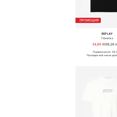
ПРОМОЦИЯ
REPLAY
Тениска
34,90 €
(68,26 л
Първоначално: 39,
Налични размери: S, M, L, 
Последна най-ниска цен
Добави в кошн