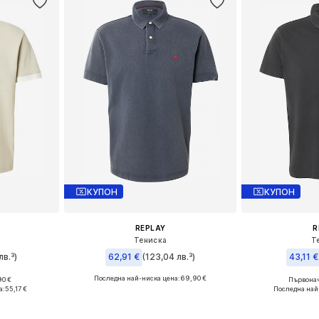
КУПОН
КУПОН
REPLAY
R
Тениска
Т
лв.³)
62,91 €
(123,04 лв.³)
43,11 €
Последна най-ниска цена:
69,90 €
90 €
Първонач
: M
Налични размери: S
Наличн
а:
55,17 €
Последна най
ицата
Добави в кошницата
Добави 