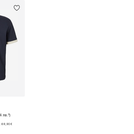
4 лв.³)
:
69,90 €
M, XL