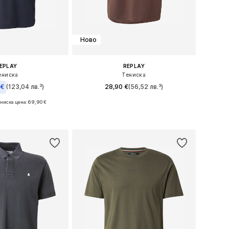
Ново
EPLAY
REPLAY
ениска
Тениска
 €
(123,04 лв.³)
28,90 €
(56,52 лв.³)
+
1
ниска цена:
69,90 €
Налични размери: S, M, L, XL, XXL
размери: M, XL
Добави в кошницата
в кошницата