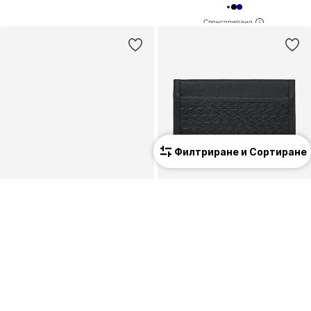
Филтриране и Сортиране
ПРОМОЦИЯ
Premium
TOMMY HILFIGER
KARL LAGERFELD
Пантофи 'Flag Plaque'
Чанта за лаптоп ' K/Panel Beutel '
94,90 €
(185,61 лв.³)
199,95 €
(391,07 лв.³)
Първоначално: 139,00 €
Последна най-ниска цена:
98,10 €
-3%