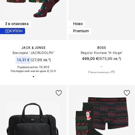
3 в опаковка
Ново
КУПОН
Premium
JACK & JONES
BOSS
Боксерки 'JACRUDOLPH'
Regular Костюм 'H-Huge'
499,00 €
(975,96 лв.³)
14,31 €
(27,99 лв.³)
Първоначално: 19,90 €
Последна най-ниска цена:
6,32 €