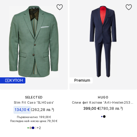
КУПОН
Premium
SELECTED
HUGO
Slim Fit Сако 'SLHOasis'
Слим фит Костюм 'Arti-Hesten253X-MH'
399,00 €
(780,38 лв.³)
134,10 €
(262,28 лв.³)
Първоначално: 199,00 €
Последна най-ниска цена:
79,50 €
+
2