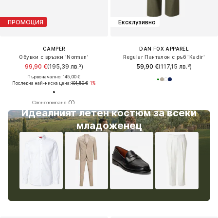
ПРОМОЦИЯ
Ексклузивно
CAMPER
DAN FOX APPAREL
Обувки с връзки 'Norman'
Regular Панталон с ръб 'Kadir'
99,90 €
(195,39 лв.³)
59,90 €
(117,15 лв.³)
Първоначално: 145,00 €
Последна най-ниска цена:
101,50 €
-1%
Идеалният летен костюм за всеки
младоженец