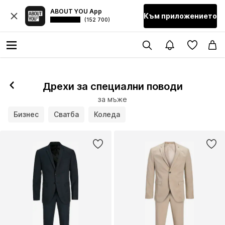
ABOUT YOU App
Към приложението
(152 700)
Дрехи за специални поводи
за мъже
Бизнес
Сватба
Коледа