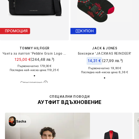
ПРОМОЦИЯ
КУПОН
TOMMY HILFIGER
JACK & JONES
Чанта за лаптоп 'Pebble Grain Logo Hardware'
Боксерки 'JACXMAS REINDEER'
125,00 €
(244,48 лв.³)
14,31 €
(27,99 лв.³)
Първоначално: 179,00 €
Първоначално: 19,90 €
Последна най-ниска цена:
119,25 €
Последна най-ниска цена:
6,36 €
СПЕЦИАЛНИ ПОВОДИ
АУТФИТ ВДЪХНОВЕНИЕ
Sacha