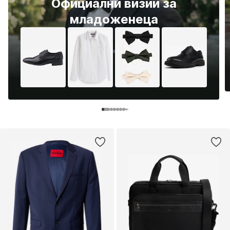
Официални визии за
младоженеца