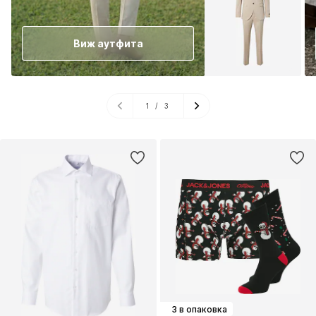
Виж аутфита
1
/
3
3 в опаковка