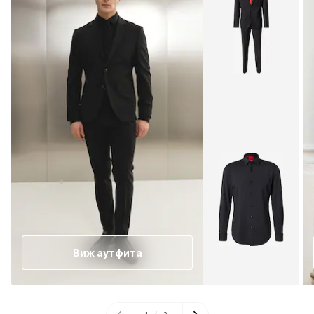
Виж аутфита