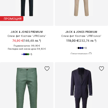
ПРОМОЦИЯ
JACK & JONES PREMIUM
JACK & JONES PREMIUM
Слим фит Костюм 'JPRCosta'
Слим фит Костюм 'JPRFranco'
74,90 €
(146,49 лв.³)
119,00 €
(232,74 лв.³)
Първоначално: 99,90 €
+
9
Последна най-ниска цена:
59,92 €
+
5