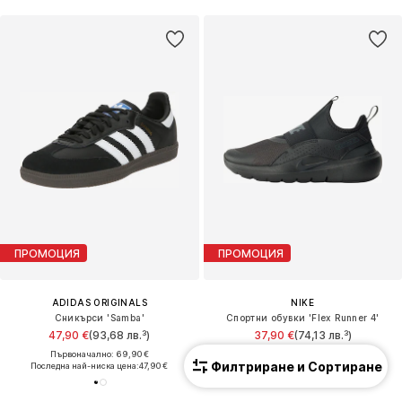
ПРОМОЦИЯ
ПРОМОЦИЯ
ADIDAS ORIGINALS
NIKE
Сникърси 'Samba'
Спортни обувки 'Flex Runner 4'
47,90 €
(93,68 лв.³)
37,90 €
(74,13 лв.³)
Първоначално: 69,90 €
Първоначално: 42,90 €
Филтриране и Сортиране
Последна най-ниска цена:
47,90 €
Последна най-ниска цена:
29,90 €