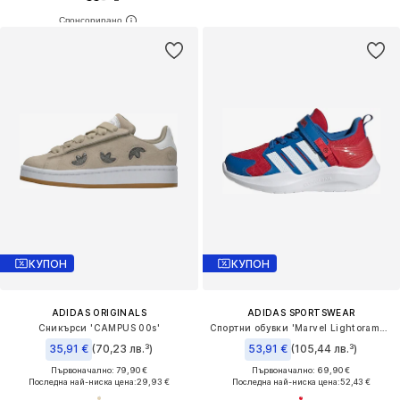
КУПОН
КУПОН
ADIDAS ORIGINALS
ADIDAS SPORTSWEAR
Сникърси 'CAMPUS 00s'
Спортни обувки 'Marvel Lightorama Spider-Man'
35,91 €
(70,23 лв.³)
53,91 €
(105,44 лв.³)
Първоначално: 79,90 €
Първоначално: 69,90 €
Последна най-ниска цена:
29,93 €
Последна най-ниска цена:
52,43 €