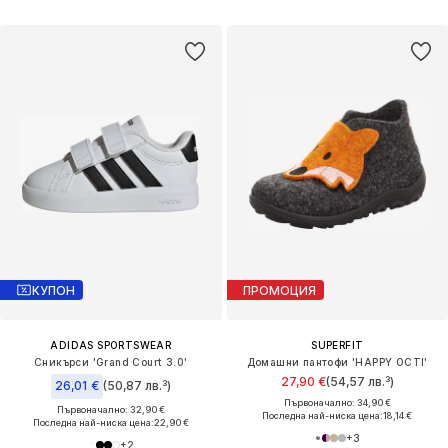
КУПОН
ПРОМОЦИЯ
ADIDAS SPORTSWEAR
SUPERFIT
Сникърси 'Grand Court 3.0'
Домашни пантофи 'HAPPY OCTI'
27,90 €
(54,57 лв.³)
26,01 €
(50,87 лв.³)
Първоначално: 34,90 €
Първоначално: 32,90 €
Последна най-ниска цена:
18,14 €
Последна най-ниска цена:
22,90 €
+
3
+
2