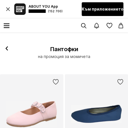
ABOUT YOU App
Към приложението
(152 700)
Пантофки
на промоция за момичета