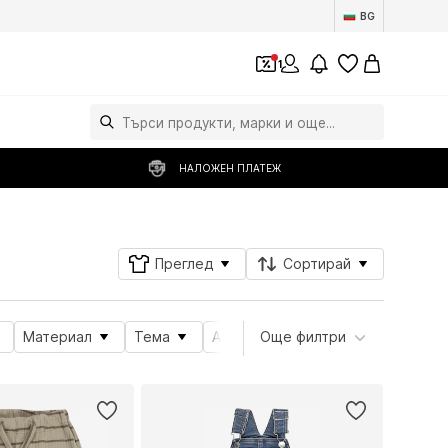
BG
1
НАЛОЖЕН ПЛАТЕЖ
Преглед
Сортирай
Материал
Тема
Атрибути на продукта
Още филтри