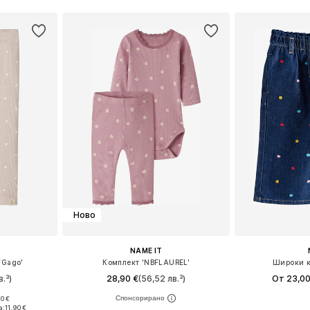
Ново
NAME IT
FGago'
Комплект 'NBFLAUREL'
Широки к
.³)
28,90 €
(56,52 лв.³)
От 23,00
0 €
8, 74, 80, 86
Налични размери: 56, 62, 68, 74, 80, 86
Предлага се
а:
11,90 €