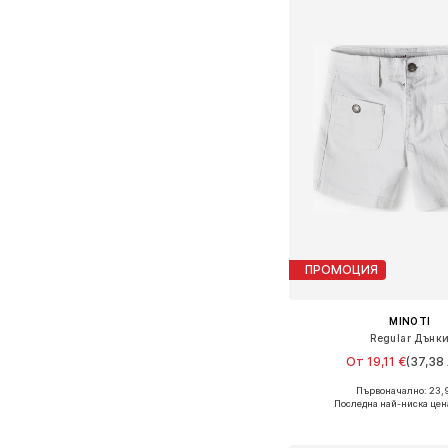
ПРОМОЦИЯ
MINOTI
Regular Дънк
От 19,11 €
(37,38 
Първоначално: 23,
Предлага се в много 
Последна най-ниска цен
Добави в кошн