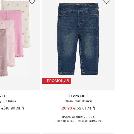
ПРОМОЦИЯ
NEXT
LEVI'S KIDS
y Fit Клин
Слим фит Дънки
 €
(48,90 лв.³)
26,90 €
(52,61 лв.³)
Първоначално: 29,90 €
62, 68, 74, 80, 86, 92
Налични размери: 62, 68, 80, 86, 92, 98
Последна най-ниска цена:
19,71 €
в кошницата
Добави в кошницата