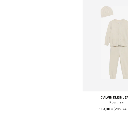
CALVIN KLEIN J
Комплект
119,00 €
(232,74 
Предлага се в много 
Добави в кошн