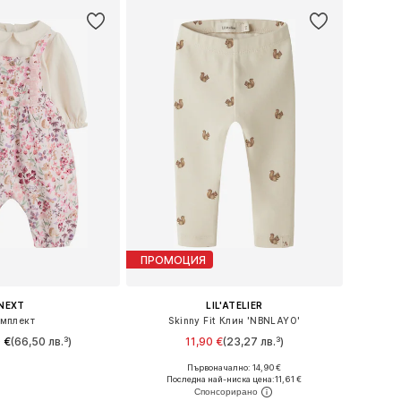
ПРОМОЦИЯ
NEXT
LIL'ATELIER
мплект
Skinny Fit Клин 'NBNLAYO'
 €
(66,50 лв.³)
11,90 €
(23,27 лв.³)
Първоначално: 14,90 €
: 62, 68, 74, 80, 86
Налични размери: 56, 62, 68, 74, 80, 86
Последна най-ниска цена:
11,61 €
в кошницата
Добави в кошницата