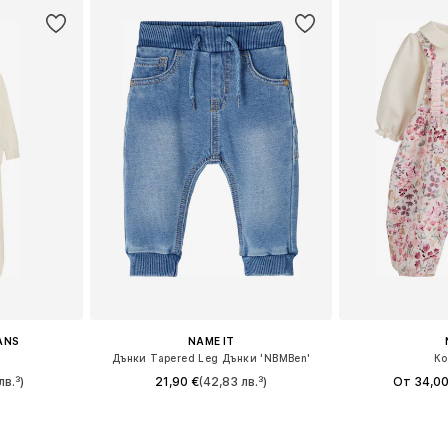
EANS
NAME IT
Дънки Tapered Leg Дънки 'NBMBen'
Ко
лв.³)
21,90 €
(42,83 лв.³)
От 34,00
размери
Предлага се в много размери
Налични размери
ицата
Добави в кошницата
Добави 