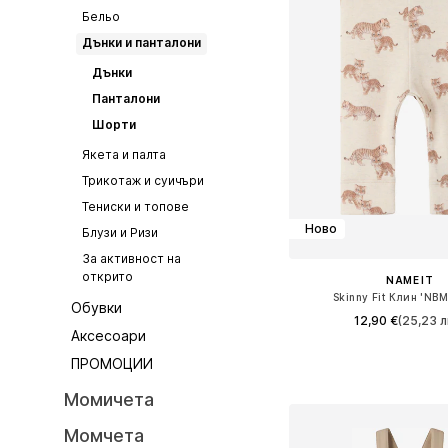
Бельо
Дънки и панталони
Дънки
Панталони
Шорти
Якета и палта
Трикотаж и суичъри
Тениски и топове
Ново
Блузи и Ризи
За активност на
открито
NAME IT
Skinny Fit Клин 'NBM
Обувки
12,90 €
(25,23 л
Аксесоари
Налични размери: 56, 62, 6
ПРОМОЦИИ
Добави в кошн
Момичета
Момчета