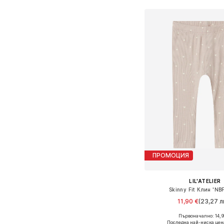
ПРОМОЦИЯ
LIL'ATELIER
Skinny Fit Клин 'NB
11,90 €
(23,27 лв
+
2
Първоначално: 14,9
Налични размери: 56, 62, 6
Последна най-ниска цен