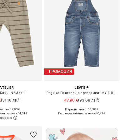
ПРОМОЦИЯ
'ATELIER
LEVI'S ®
Клин 'NBMKail'
Regular Панталон с презрамки 'MY FIRST'
€
(31,10 лв.³)
47,90 €
(93,68 лв.³)
+
1
чално: 17,90 €
Първоначално: 54,90 €
56, 62, 68, 74, 80, 86
Налични размери: 62, 68, 80, 86, 92, 98
-ниска цена:
14,31 €
Последна най-ниска цена:
40,41 €
в кошницата
Добави в кошницата