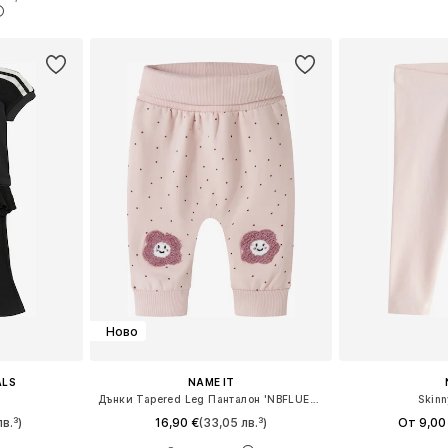
ицата
Добави в кошницата
Добави 
Ново
ALS
NAME IT
Дънки Tapered Leg Панталон 'NBFLUELLE'
Skinn
в.³)
16,90 €
(33,05 лв.³)
От 9,00