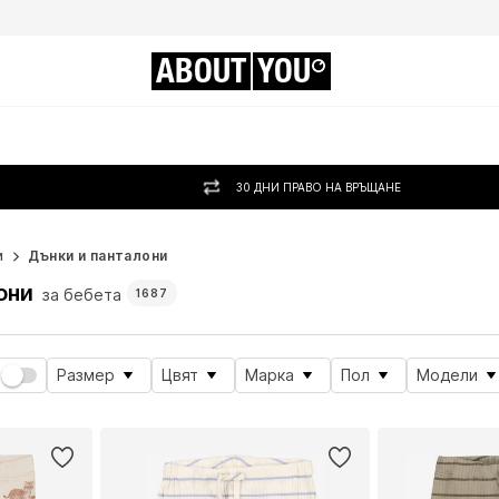
ABOUT
YOU
30 ДНИ ПРАВО НА ВРЪЩАНЕ
и
Дънки и панталони
они
за бебета
1687
Размер
Цвят
Марка
Пол
Модели