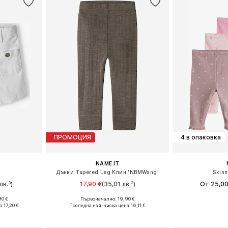
ПРОМОЦИЯ
4 в опаковка
NAME IT
и
Дънки Tapered Leg Клин 'NBMWang'
Skinn
лв.³)
17,90 €
(35,01 лв.³)
От 25,00
90 €
Първоначално: 19,90 €
размери
Предлага се в много размери
Налични размери: 
а:
17,20 €
Последна най-ниска цена:
16,11 €
ицата
Добави в кошницата
Добави 