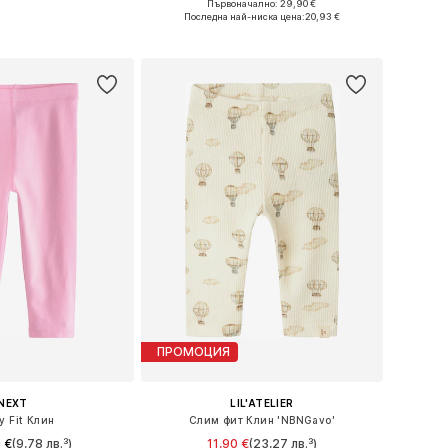
Първоначално: 29,90 €
ри: 74, 80, 86, 92
Налични размери: 56, 62, 68, 74, 80, 86
Последна най-ниска цена:
20,93 €
в кошницата
Добави в кошницата
ПРОМОЦИЯ
NEXT
LIL'ATELIER
y Fit Клин
Слим фит Клин 'NBNGavo'
 €
(9,78 лв.³)
11,90 €
(23,27 лв.³)