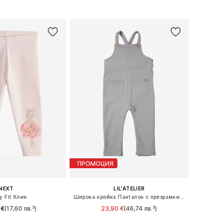
в кошницата
Добави в кошницата
ПРОМОЦИЯ
NEXT
LIL'ATELIER
y Fit Клин
Широка кройка Панталон с презрамки 'NBMJOBO'
 €
(17,60 лв.³)
23,90 €
(46,74 лв.³)