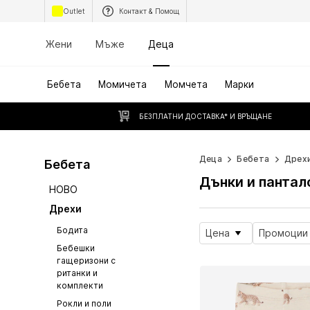
Outlet
Контакт & Помощ
Жени
Мъже
Деца
Бебета
Момичета
Момчета
Марки
БЕЗПЛАТНИ ДОСТАВКА* И ВРЪЩАНЕ
Деца
Бебета
Дрех
Бебета
Дънки и пантал
НОВО
Дрехи
Бодита
Цена
Промоции
Бебешки
гащеризони с
ританки и
комплекти
Рокли и поли