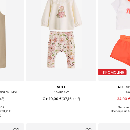
ПРОМОЦИЯ
NEXT
NIKE 
Regular Панталон с презрамки 'NBMVONNE'
Комплект
Ко
в.³)
От 19,00 €
(37,16 лв.³)
34,90 
90 €
Първонач
8, 74, 80, 86
Налични размери: 50, 56, 80, 86
Налични размери
а:
13,41 €
Последна най-
ицата
Добави в кошницата
Добави 