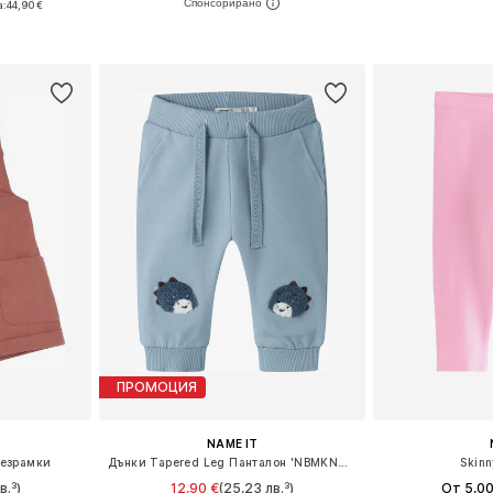
а:
44,90 €
Налични размери: 56, 62, 68, 74, 80, 86
Налични разме
размери
Добави в кошницата
Добави 
ицата
ПРОМОЦИЯ
NAME IT
резрамки
Дънки Tapered Leg Панталон 'NBMKNOP'
Skinn
в.³)
12,90 €
(25,23 лв.³)
От 5,00