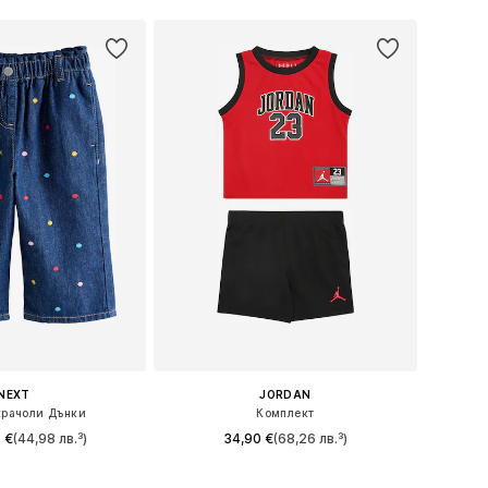
NEXT
JORDAN
рачоли Дънки
Комплект
 €
(44,98 лв.³)
34,90 €
(68,26 лв.³)
 в много размери
Налични размери: 74-80, 80-86, 86-92