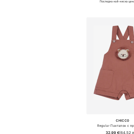
Последна най-ниска цен
Предлага се в много 
Добави в кошн
CHICCO
Regular Панталон с п
32,99 €
(64,52 л