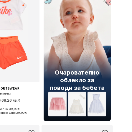
Очарователно
облекло за
поводи за бебета
SPORTSWEAR
мплект
€
(68,26 лв.³)
ално: 39,90 €
: 74-80, 80-86, 86-92
ниска цена:
29,90 €
в кошницата