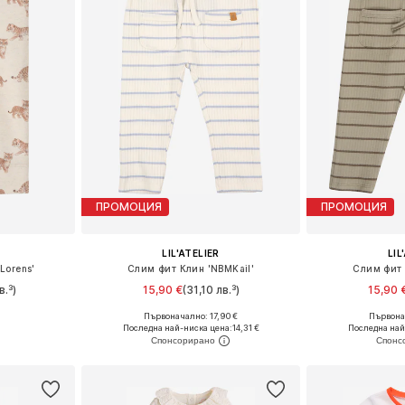
ПРОМОЦИЯ
ПРОМОЦИЯ
LIL'ATELIER
LIL
Lorens'
Слим фит Клин 'NBMKail'
Слим фит 
в.³)
15,90 €
(31,10 лв.³)
15,90 
+
1
Първоначално: 17,90 €
Първона
8, 74, 80, 86
Налични размери: 56, 62, 68, 74, 80, 86
Налични размери: 
Последна най-ниска цена:
14,31 €
Последна най
ицата
Добави в кошницата
Добави 