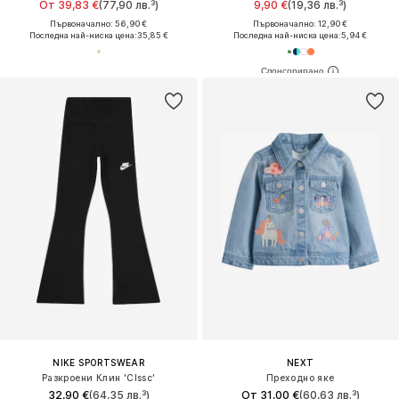
От 39,83 €
(77,90 лв.³)
9,90 €
(19,36 лв.³)
Първоначално: 56,90 €
Първоначално: 12,90 €
Последна най-ниска цена:
35,85 €
Последна най-ниска цена:
5,94 €
NIKE SPORTSWEAR
NEXT
Разкроени Клин 'Clssc'
Преходно яке
32,90 €
(64,35 лв.³)
От 31,00 €
(60,63 лв.³)