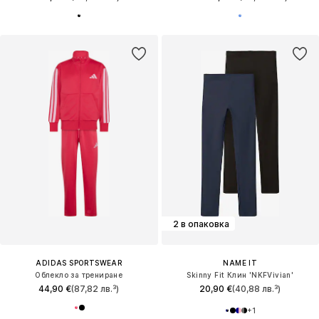
2 в опаковка
ADIDAS SPORTSWEAR
NAME IT
Облекло за трениране
Skinny Fit Клин 'NKFVivian'
44,90 €
(87,82 лв.³)
20,90 €
(40,88 лв.³)
+
1