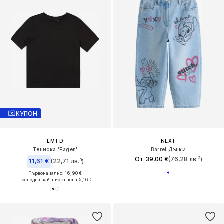
КУПОН
LMTD
NEXT
Тениска 'Fagen'
Barrel Дънки
От 39,00 €
(76,28 лв.³)
11,61 €
(22,71 лв.³)
Първоначално: 16,90 €
Последна най-ниска цена:
5,16 €