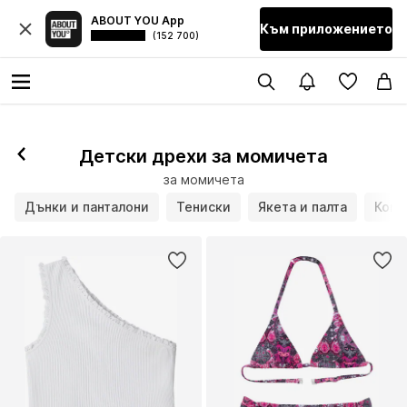
ABOUT YOU App
Към приложението
(152 700)
Детски дрехи за момичета
за момичета
Дънки и панталони
Тениски
Якета и палта
Комп