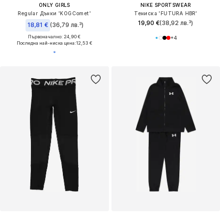
ONLY GIRLS
NIKE SPORTSWEAR
Regular Дънки 'KOGComet'
Тениска 'FUTURA HBR'
19,90 €
(38,92 лв.³)
18,81 €
(36,79 лв.³)
Първоначално: 24,90 €
+
4
Последна най-ниска цена:
12,53 €