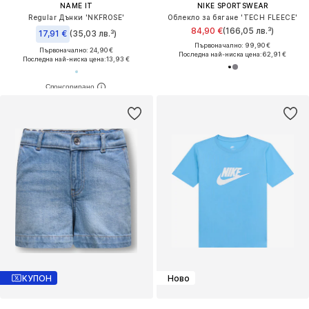
NAME IT
NIKE SPORTSWEAR
Regular Дънки 'NKFROSE'
Облекло за бягане 'TECH FLEECE'
84,90 €
(166,05 лв.³)
17,91 €
(35,03 лв.³)
Първоначално: 99,90 €
Първоначално: 24,90 €
Последна най-ниска цена:
62,91 €
Последна най-ниска цена:
13,93 €
КУПОН
Ново