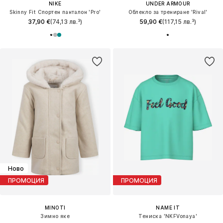
NIKE
UNDER ARMOUR
Skinny Fit Спортен панталон 'Pro'
Облекло за трениране 'Rival'
37,90 €
(74,13 лв.³)
59,90 €
(117,15 лв.³)
Ново
ПРОМОЦИЯ
ПРОМОЦИЯ
MINOTI
NAME IT
Зимно яке
Тениска 'NKFVonaya'