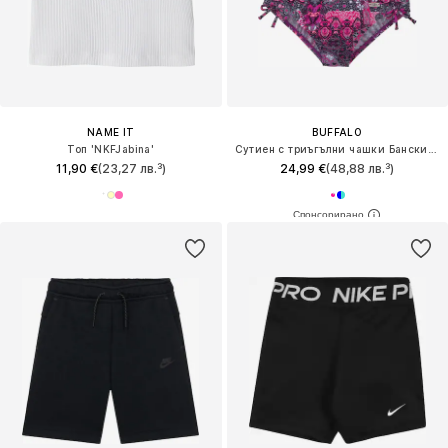
NAME IT
BUFFALO
Топ 'NKFJabina'
Сутиен с триъгълни чашки Бански тип бикини
11,90 €
(23,27 лв.³)
24,99 €
(48,88 лв.³)