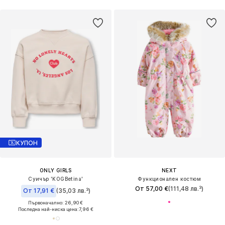
КУПОН
ONLY GIRLS
NEXT
Суичър 'KOGBetina'
Функционален костюм
От 57,00 €
(111,48 лв.³)
От 17,91 €
(35,03 лв.³)
Първоначално: 26,90 €
Последна най-ниска цена:
7,96 €