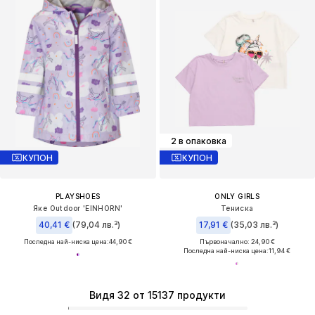
2 в опаковка
КУПОН
КУПОН
PLAYSHOES
ONLY GIRLS
Яке Outdoor 'EINHORN'
Тениска
40,41 €
(79,04 лв.³)
17,91 €
(35,03 лв.³)
Последна най-ниска цена:
44,90 €
Първоначално: 24,90 €
Последна най-ниска цена:
11,94 €
Видя 32 от 15137 продукти