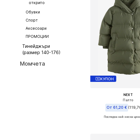
открито
Обувки
Спорт
Аксесоари
ПРОМОЦИИ
Тинейджъри
(размер 140-176)
Момчета
КУПОН
NEXT
Палто
От 61,20 €
(119,7
Последна най-ниска цен
Предлага се в много 
Добави в кошн