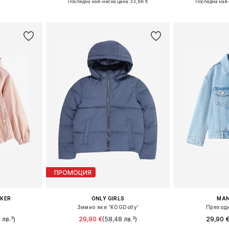
Последна най-ниска цена:
33,68 €
Последна най
ицата
Добави в кошницата
Добави 
ПРОМОЦИЯ
AKER
ONLY GIRLS
MAN
е
Зимно яке 'KOGDolly'
Преходн
 лв.³)
29,90 €
(58,48 лв.³)
29,90 