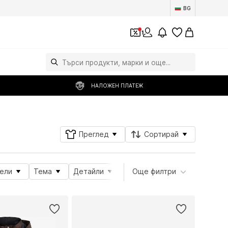
BG
1
НАЛОЖЕН ПЛАТЕЖ
Преглед
Сортирай
ели
Тема
Детайли
Атрибути на продукта
Още филтри