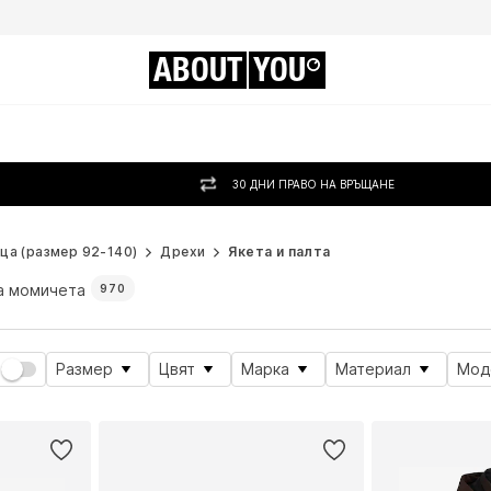
ABOUT
YOU
30 ДНИ ПРАВО НА ВРЪЩАНЕ
ца (размер 92-140)
Дрехи
Якета и палта
а момичета
970
Размер
Цвят
Марка
Материал
Мод