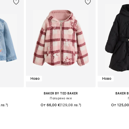
Ново
Ново
BAKER BY TED BAKER
BAKER B
е
Поларено яке
лв.³)
От 66,00 €
(129,08 лв.³)
От 125,00
10, 116, 122
Предлага се в много размери
ицата
Добави в кошницата
Добави 