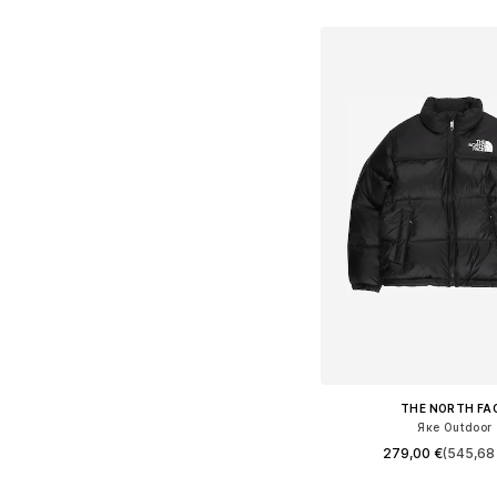
Добави в кошн
THE NORTH FA
Яке Outdoor
279,00 €
(545,68 
Предлага се в много 