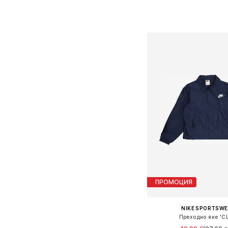
Предлага се в много 
Добави в кошн
ПРОМОЦИЯ
NIKE SPORTSW
Преходно яке 'C