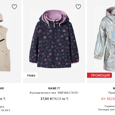
Ново
ПРОМОЦИЯ
EAR
NAME IT
M
Функционално яке 'NMFMALTA05'
Прех
в.³)
37,90 €
(74,13 лв.³)
От 32,13
Първонач
90 €
Налични размери: 92, 98, 104, 110, 116, 122
Предлага се
Налични размери: 128-138, 138-147, 147-158, 158-170
Последна най-
:
19,96 €
Добави в кошницата
Добави 