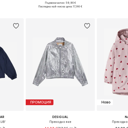
Първоначално: 59,90 €
размери
Предлага се в много размери
Предлага се
Последна най-ниска цена:
17,96 €
ицата
Добави в кошницата
Добави 
ПРОМОЦИЯ
Ново
EAR
DESIGUAL
N
LUB'
Преходно яке
Преходно