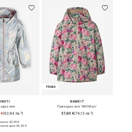
Ново
INOTI
NAME IT
одно яке
Преходно яке 'NKFMaxi'
 €
(62,84 лв.³)
37,90 €
(74,13 лв.³)
ално: 45,90 €
 в много размери
Предлага се в много размери
ниска цена:
28,92 €
в кошницата
Добави в кошницата