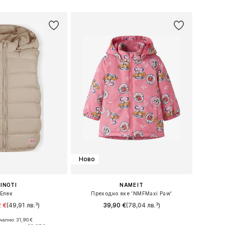
Ново
INOTI
NAME IT
Елек
Преходно яке 'NMFMaxi Paw'
 €
(49,91 лв.³)
39,90 €
(78,04 лв.³)
ално: 31,90 €
 в много размери
Предлага се в много размери