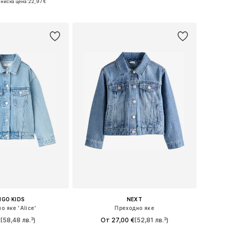
-ниска цена:
22,97 €
в кошницата
Добави в кошницата
GO KIDS
NEXT
о яке 'Alice'
Преходно яке
€
(58,48 лв.³)
От 27,00 €
(52,81 лв.³)