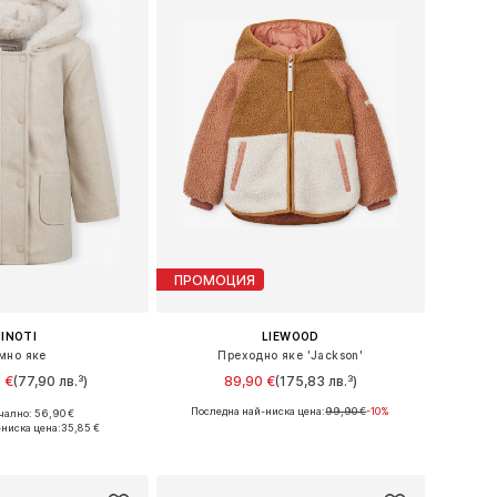
ПРОМОЦИЯ
INOTI
LIEWOOD
мно яке
Преходно яке 'Jackson'
 €
(77,90 лв.³)
89,90 €
(175,83 лв.³)
Последна най-ниска цена:
99,90 €
-10%
ално: 56,90 €
 в много размери
Налични размери: 86, 98, 104, 116
-ниска цена:
35,85 €
в кошницата
Добави в кошницата