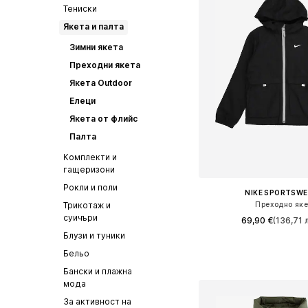
Тениски
Якета и палта
Зимни якета
Преходни якета
Якета Outdoor
Елеци
Якета от флийс
Палта
Комплекти и
гащеризони
Рокли и поли
NIKE SPORTSW
Преходно як
Трикотаж и
суичъри
69,90 €
(136,71 л
Блузи и туники
Бельо
Добави в кошн
Бански и плажна
мода
За активност на