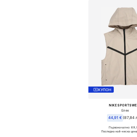
КУПОН
NIKE SPORTSW
Елек
44,91 €
(87,84 л
Първоначално: 69,
Последна най-ниска цена