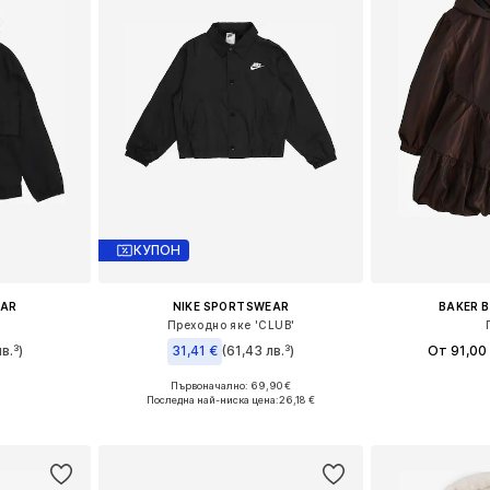
КУПОН
EAR
NIKE SPORTSWEAR
BAKER B
е
Преходно яке 'CLUB'
в.³)
31,41 €
(61,43 лв.³)
От 91,00
Първоначално: 69,90 €
Налични размери: 122-128, 138-147, 147-158, 158-170
Предлага се
Налични размери: 128-138, 138-147, 147-158, 158-170
Последна най-ниска цена:
26,18 €
ицата
Добави 
Добави в кошницата