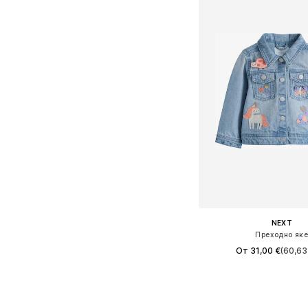
NEXT
Преходно як
От 31,00 €
(60,63 
Налични размери: 92, 98, 1
Добави в кошн