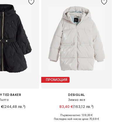
ПРОМОЦИЯ
Y TED BAKER
DESIGUAL
Палто
Зимно яке
 €
(244,48 лв.³)
83,40 €
(163,12 лв.³)
Първоначално: 139,00 €
Налични размери: 104, 110, 122, 134, 140, 146
Предлага се в много размери
Последна най-ниска цена:
70,89 €
в кошницата
Добави в кошницата