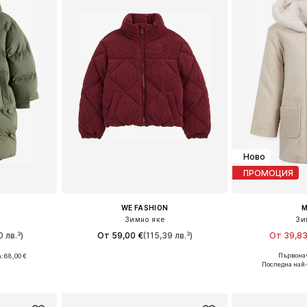
Ново
ПРОМОЦИЯ
WE FASHION
M
Зимно яке
Зи
0 лв.³)
От 59,00 €
(115,39 лв.³)
От 39,83
Първонач
а:
68,00 €
Предлага се в много размери
Предлага се
размери
Последна най
Добави в кошницата
Добави 
ицата