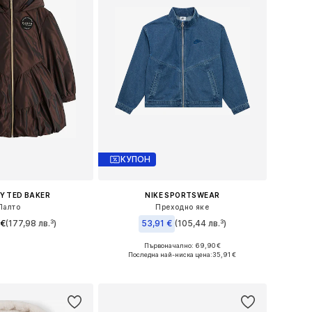
КУПОН
Y TED BAKER
NIKE SPORTSWEAR
Палто
Преходно яке
 €
(177,98 лв.³)
53,91 €
(105,44 лв.³)
Първоначално: 69,90 €
 в много размери
Налични размери: 122-128, 128-138, 138-147, 147-158
Последна най-ниска цена:
35,91 €
в кошницата
Добави в кошницата