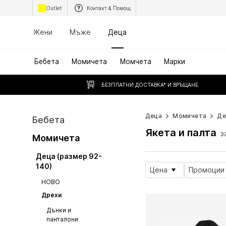
Outlet
Контакт & Помощ
Жени
Мъже
Деца
Бебета
Момичета
Момчета
Марки
БЕЗПЛАТНИ ДОСТАВКА* И ВРЪЩАНЕ
Деца
Момичета
Де
Бебета
Якета и палта
з
Момичета
Деца (размер 92-
140)
Цена
Промоции
НОВО
Дрехи
Дънки и
панталони