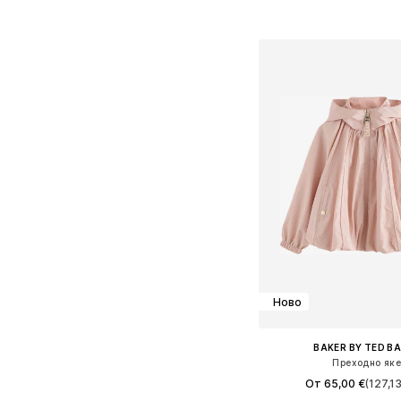
Добави в кошн
Ново
BAKER BY TED B
Преходно як
От 65,00 €
(127,13