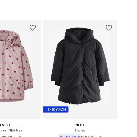
 в много размери
Предлага се в много размери
в кошницата
Добави в кошницата
КУПОН
AME IT
NEXT
 яке 'NMFMaxi'
Палто