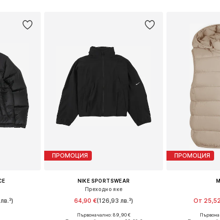
ицата
ПРОМОЦИЯ
ПРОМОЦИЯ
CE
NIKE SPORTSWEAR
M
Преходно яке
лв.³)
64,90 €
(126,93 лв.³)
От 25,52
Първоначално: 89,90 €
Първонач
размери
Предлага се в много размери
Предлага се