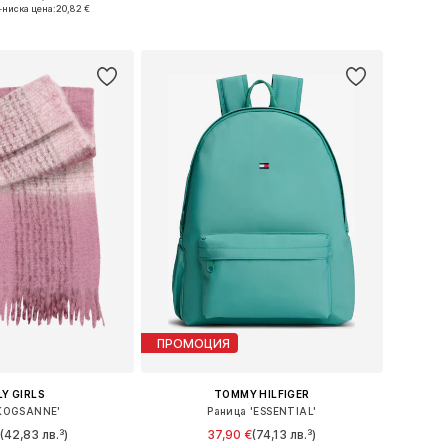
азмери: Onesize
-ниска цена:
20,82 €
Добави в кошницата
в кошницата
ПРОМОЦИЯ
Y GIRLS
TOMMY HILFIGER
KOGSANNE'
Раница 'ESSENTIAL'
€
(42,83 лв.³)
37,90 €
(74,13 лв.³)