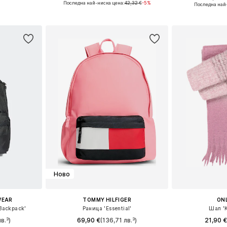
Налични р
Последна най-ниска цена:
42,32 €
-5%
Последна най
ицата
Добави в кошницата
Добави 
Ново
WEAR
TOMMY HILFIGER
ONL
Backpack'
Раница 'Essential'
Шал '
в.³)
69,90 €
(136,71 лв.³)
21,90 