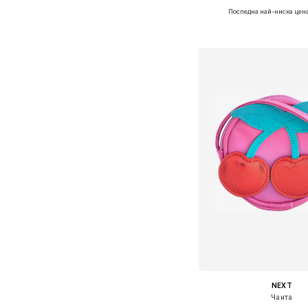
Последна най-ниска цена
Налични размери: On
Добави в кошн
NEXT
Чанта