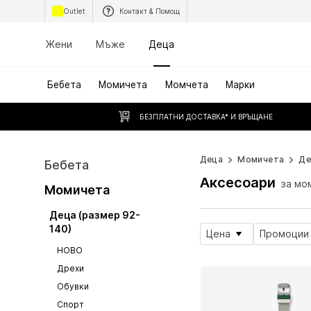
Outlet
Контакт & Помощ
Жени
Мъже
Деца
Бебета
Момичета
Момчета
Марки
БЕЗПЛАТНИ ДОСТАВКА* И ВРЪЩАНЕ
Деца
Момичета
Де
Бебета
Аксесоари
за мо
Момичета
Деца (размер 92-
140)
Цена
Промоции
НОВО
Дрехи
Обувки
Спорт