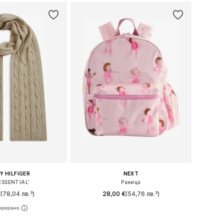
 HILFIGER
NEXT
ESSENTIAL'
Раница
€
(78,04 лв.³)
28,00 €
(54,76 лв.³)
змери: One Size
Налични размери: One Size