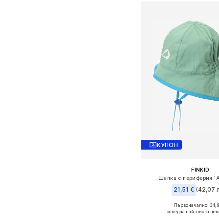
КУПОН
FINKID
Шапка с периферия '
21,51 €
(42,07 л
Първоначално: 34,
Налични размери: 50-5
Последна най-ниска цен