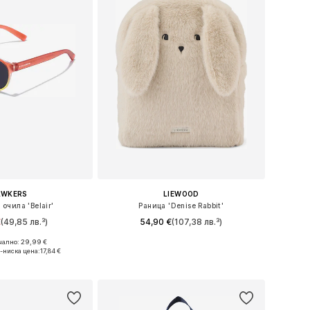
AWKERS
LIEWOOD
очила 'Belair'
Раница 'Denise Rabbit'
€
(49,85 лв.³)
54,90 €
(107,38 лв.³)
ално: 29,99 €
азмери: Onesize
Налични размери: One Size
-ниска цена:
17,84 €
в кошницата
Добави в кошницата