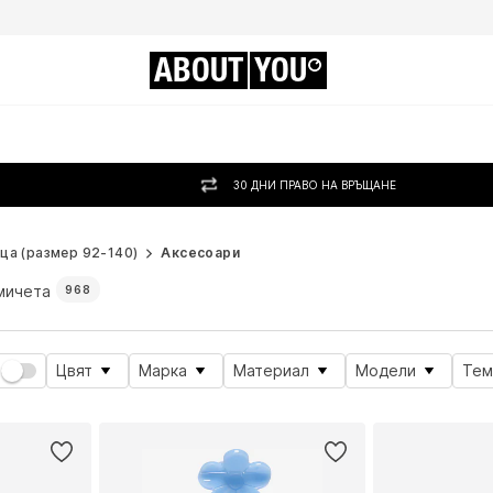
ABOUT
YOU
30 ДНИ ПРАВО НА ВРЪЩАНЕ
ца (размер 92-140)
Аксесоари
мичета
968
Цвят
Марка
Материал
Модели
Тем