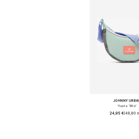
JOHNNY URBA
Чанта 'Mio'
24,95 €
(48,80 л
Налични размери: Einh
Добави в кошн