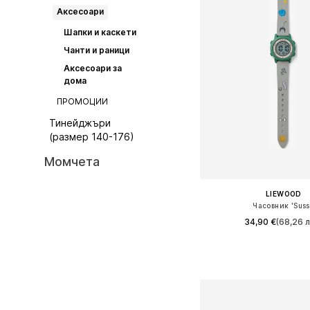
Аксесоари
Шапки и каскети
Чанти и раници
Аксесоари за
дома
ПРОМОЦИИ
Тинейджъри
(размер 140-176)
Момчета
LIEWOOD
Часовник 'Suss
34,90 €
(68,26 л
Налични размери: On
Добави в кошн