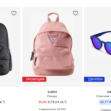
Добави в кошницата
Добави 
ицата
ПРОМОЦИЯ
КУПОН
GUESS
H
Раница
Слънчеви 
в.³)
39,90 €
(78,04 лв.³)
26,77 
Първоначално: 59,90 €
Първонач
e Size
Налични размери: One Size