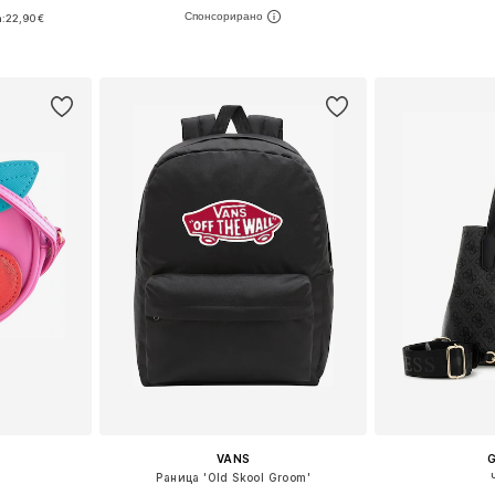
:
22,90 €
Налични размери: One Size
Налични ра
e Size
Добави в кошницата
Добави 
ицата
VANS
Раница 'Old Skool Groom'