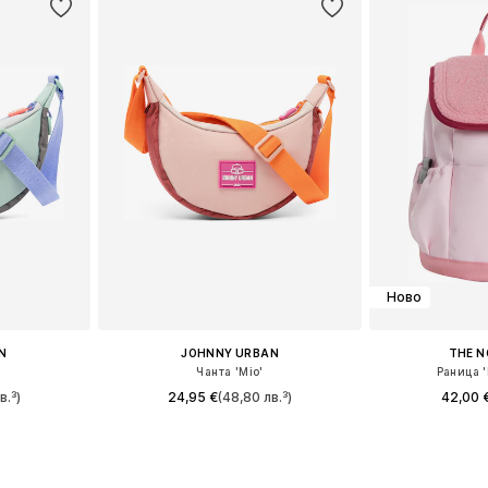
Ново
N
JOHNNY URBAN
THE N
Чанта 'Mio'
Раница '
в.³)
24,95 €
(48,80 лв.³)
42,00 
eitsgröße
Налични размери: Einheitsgröße
Налични ра
ицата
Добави в кошницата
Добави 