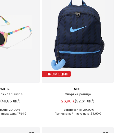
ПРОМОЦИЯ
AWKERS
NIKE
очила 'Divine'
Спортна раница
€
(49,85 лв.³)
26,90 €
(52,61 лв.³)
ално: 29,99 €
Първоначално: 29,90 €
азмери: Onesize
Налични размери: One Size
-ниска цена:
17,84 €
Последна най-ниска цена:
23,90 €
в кошницата
Добави в кошницата