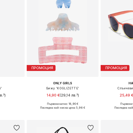
ПРОМОЦИЯ
ПРОМОЦИЯ
ONLY GIRLS
H
i'
Бижу 'KOGLIZETTE'
Слънчеви 
в.³)
14,90 €
(29,14 лв.³)
25,49 
Първоначално: 18,90 €
Първонач
e Size
Налични размери: One Size
Налични р
Последна най-ниска цена:
5,96 €
Последна най
ицата
Добави в кошницата
Добави 