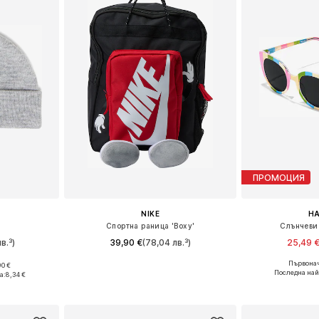
ПРОМОЦИЯ
NIKE
H
'
Спортна раница 'Boxy'
Слънчеви 
в.³)
39,90 €
(78,04 лв.³)
25,49 
Първонач
90 €
Налични размери: Einheitsgröße
Налични р
48-54
Последна най
а:
8,34 €
Добави в кошницата
Добави 
ицата