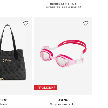
Първоначално: 64,90 €
змери: One Size
Налични размери: One Size
Последна най-ниска цена:
22,74 €
в кошницата
Добави в кошницата
ПРОМОЦИЯ
GUESS
ARENA
Чанта
Спортни очила 'Air'