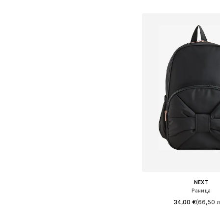
Добави в кошн
NEXT
Раница
34,00 €
(66,50 л
Налични размери: On