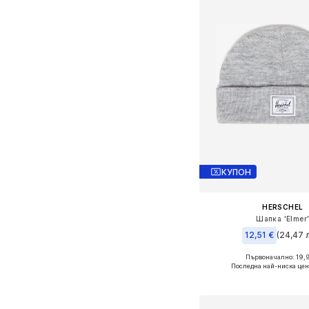
КУПОН
HERSCHEL
Шапка 'Elmer
12,51 €
(24,47 л
Първоначално: 19,
Налични размери: 
Последна най-ниска цен
Добави в кошн