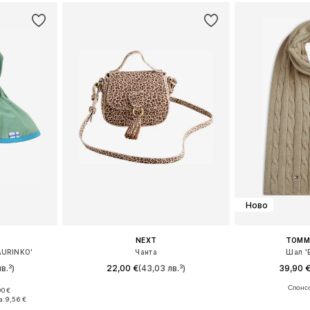
Ново
NEXT
TOMMY
AURINKO'
Чанта
Шал '
в.³)
22,00 €
(43,03 лв.³)
39,90 
90 €
Налични размери: One Size
Налични ра
2, 52-54
а:
9,56 €