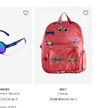
в кошницата
Добави в кошницата
AWKERS
NEXT
очила 'Warwick'
Раница
€
(52,36 лв.³)
31,00 €
(60,63 лв.³)
ално: 34,99 €
Налични размери: One Size