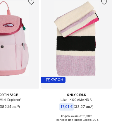
КУПОН
ORTH FACE
ONLY GIRLS
Mini Explorer'
Шал 'KOGAMANDA'
€
(82,14 лв.³)
17,01 €
(33,27 лв.³)
Първоначално: 21,90 €
змери: One Size
Налични размери: One Size
Последна най-ниска цена:
5,90 €
в кошницата
Добави в кошницата