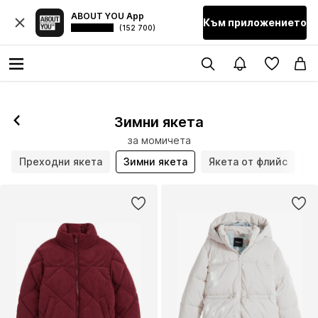
ABOUT YOU App
Към приложението
(152 700)
Зимни якета
за момичета
Преходни якета
Зимни якета
Якета от флийс
Я