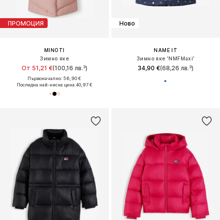
ПРОМОЦИЯ
Ново
MINOTI
NAME IT
Зимно яке
Зимно яке 'NMFMaxi'
От 51,21 €
(100,16 лв.³)
34,90 €
(68,26 лв.³)
Първоначално: 56,90 €
Последна най-ниска цена:
40,97 €