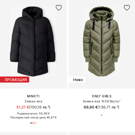
ПРОМОЦИЯ
Ново
MINOTI
ONLY GIRLS
Зимно яке
Зимно яке 'KOGSkylar'
51,21 €
(100,16 лв.³)
69,90 €
(136,71 лв.³)
Първоначално: 56,90 €
Последна най-ниска цена:
40,97 €