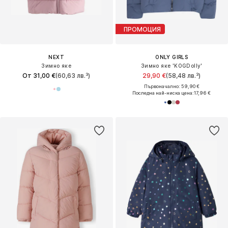
ПРОМОЦИЯ
NEXT
ONLY GIRLS
Зимно яке
Зимно яке 'KOGDolly'
От 31,00 €
(60,63 лв.³)
29,90 €
(58,48 лв.³)
Първоначално: 59,90 €
Последна най-ниска цена:
17,96 €