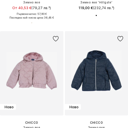
Зимно яке
Зимно яке 'Hillgate'
От 40,53 €
(79,27 лв.³)
119,00 €
(232,74 лв.³)
Първоначално: 57,90 €
Последна най-ниска цена:
36,48 €
Ново
Ново
CHICCO
CHICCO
Зимно яке
Зимно яке