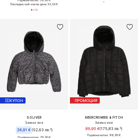
Първоначално: 59,90 €
Последна най-ниска цена:
33,54 €
КУПОН
ПРОМОЦИЯ
S.OLIVER
ABERCROMBIE & FITCH
Зимно яке
Зимно яке
89,90 €
(175,83 лв.³)
26,91 €
(52,63 лв.³)
Първоначално: 99,90 €
Първоначално: 79,90 €