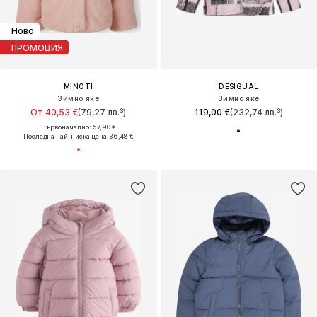
Ново
ПРОМОЦИЯ
MINOTI
DESIGUAL
Зимно яке
Зимно яке
От 40,53 €
(79,27 лв.³)
119,00 €
(232,74 лв.³)
Първоначално: 57,90 €
Последна най-ниска цена:
36,48 €