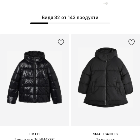
Видя 32 от 143 продукти
LMTD
SMALLSAINTS
Зимно яке 'NLNMAYER'
Зимно яке