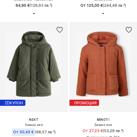
64,90 €
(126,93 лв.³)
От 125,00 €
(244,48 лв.³)
КУПОН
ПРОМОЦИЯ
NEXT
MINOTI
Зимно яке
Зимно яке
От 27,23 €
(53,26 лв.³)
От 50,40 €
(98,57 лв.³)