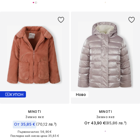
КУПОН
Ново
MINOTI
MINOTI
Зимно яке
Зимно яке
От 43,90 €
(85,86 лв.³)
От 35,85 €
(70,12 лв.³)
Първоначално: 56,90 €
Последна най-ниска цена:
35,85 €