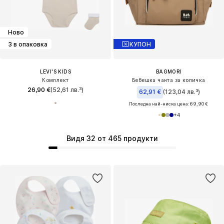
Ново
3 в опаковка
КУПОН
LEVI'S KIDS
BAGMORI
Комплект
Бебешка чанта за количка
26,90 €
(52,61 лв.³)
62,91 €
(123,04 лв.³)
Последна най-ниска цена:
69,90 €
+
4
Видя 32 от 465 продукти