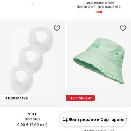
Първоначално: 14,90 €
Последна най-ниска цена:
4,76 €
3 в опаковка
ПРОМОЦИЯ
NEXT
PLAYSHOES
Филтриране и Сортиране
Лигавник
Шапка с периферия 'Surfbrett Palme'
9,00 €
(17,60 лв.³)
17,90 €
(35,01 лв.³)
Първоначално: 22,90 €