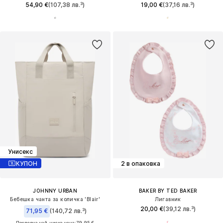
54,90 €
(107,38 лв.³)
19,00 €
(37,16 лв.³)
Унисекс
КУПОН
2 в опаковка
JOHNNY URBAN
BAKER BY TED BAKER
Бебешка чанта за количка 'Blair'
Лигавник
20,00 €
(39,12 лв.³)
71,95 €
(140,72 лв.³)
Последна най-ниска цена:
79,95 €