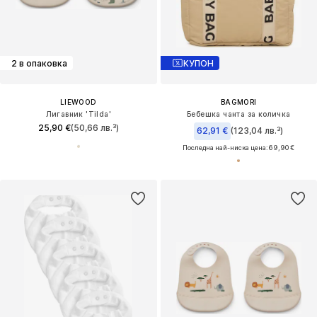
2 в опаковка
КУПОН
LIEWOOD
BAGMORI
Лигавник 'Tilda'
Бебешка чанта за количка
25,90 €
(50,66 лв.³)
62,91 €
(123,04 лв.³)
Последна най-ниска цена:
69,90 €