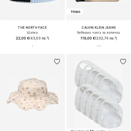
Ново
THE NORTH FACE
CALVIN KLEIN JEANS
Шапка
Бебешка чанта за количка
22,00 €
(43,03 лв.³)
119,00 €
(232,74 лв.³)