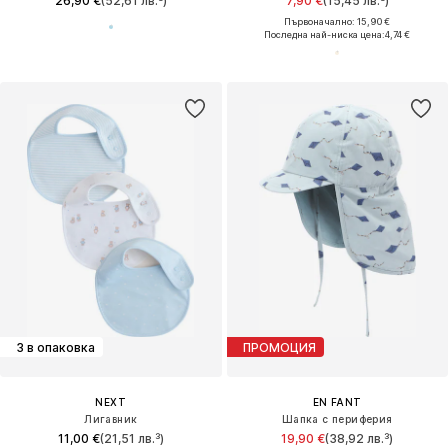
26,90 €
(52,61 лв.³)
7,90 €
(15,45 лв.³)
Първоначално: 15,90 €
Последна най-ниска цена:
4,74 €
3 в опаковка
ПРОМОЦИЯ
NEXT
EN FANT
Лигавник
Шапка с периферия
11,00 €
(21,51 лв.³)
19,90 €
(38,92 лв.³)