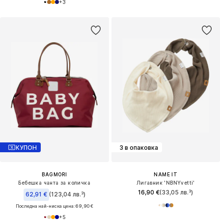
+
3
КУПОН
3 в опаковка
BAGMORI
NAME IT
Бебешка чанта за количка
Лигавник 'NBNYvetti'
16,90 €
(33,05 лв.³)
62,91 €
(123,04 лв.³)
Последна най-ниска цена:
69,90 €
+
5