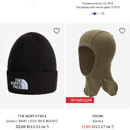
Първоначално: 23,90 €
Последна най-ниска цена:
17,91 €
+
3
ПРОМОЦИЯ
THE NORTH FACE
FIXONI
Шапка 'BABY LOGO BOX BEANIE'
Шапка
22,00 €
(43,03 лв.³)
11,90 €
(23,27 лв.³)