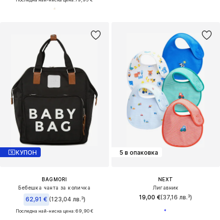
КУПОН
5 в опаковка
BAGMORI
NEXT
Бебешка чанта за количка
Лигавник
19,00 €
(37,16 лв.³)
62,91 €
(123,04 лв.³)
Последна най-ниска цена:
69,90 €