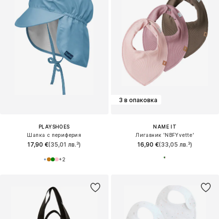
3 в опаковка
PLAYSHOES
NAME IT
Шапка с периферия
Лигавник 'NBFYvette'
17,90 €
(35,01 лв.³)
16,90 €
(33,05 лв.³)
+
2