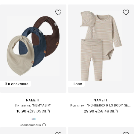
3 в опаковка
Ново
NAME IT
NAME IT
Лигавник 'NBMYASIM'
Комплект 'NBNBERRO R LS BODY SET WITH HAT'
16,90 €
(33,05 лв.³)
29,90 €
(58,48 лв.³)