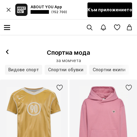
ABOUT YOU App
Към приложението
(152 700)
Спортна мода
за момчета
Видове спорт
Спортни обувки
Спортни екипи