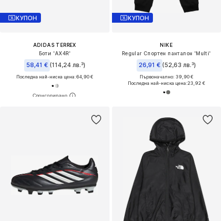
КУПОН
КУПОН
ADIDAS TERREX
NIKE
Боти 'AX4R'
Regular Спортен панталон 'Multi'
58,41 €
(114,24 лв.³)
26,91 €
(52,63 лв.³)
Последна най-ниска цена:
64,90 €
Първоначално: 39,90 €
Последна най-ниска цена:
23,92 €