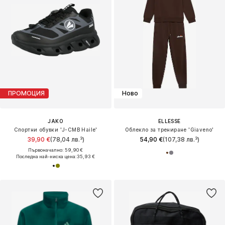
ПРОМОЦИЯ
Ново
JAKO
ELLESSE
Спортни обувки 'J-CMB Haile'
Облекло за трениране 'Giaveno'
39,90 €
(78,04 лв.³)
54,90 €
(107,38 лв.³)
Първоначално: 59,90 €
Последна най-ниска цена:
35,93 €