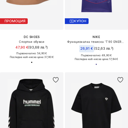
ПРОМОЦИЯ
КУПОН
DC SHOES
NIKE
Спортни обувки
Функционална тениска 'T90 ENERGY JSY 2'
47,90 €
(93,68 лв.³)
26,91 €
(52,63 лв.³)
Първоначално: 54,90 €
Първоначално: 49,90 €
Последна най-ниска цена:
37,90 €
Последна най-ниска цена:
17,94 €