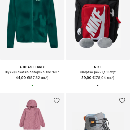
ADIDAS TERREX
NIKE
Функционално поларено яке 'MT'
Спортна раница 'Boxy'
44,90 €
(87,82 лв.³)
39,90 €
(78,04 лв.³)