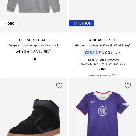
Ново
КУПОН
THE NORTH FACE
ADIDAS TERREX
Спортен суитшърт 'ESSENTIAL'
Ниски обувки 'GORE-TEX Hiking'
54,90 €
(107,38 лв.³)
80,91 €
(158,25 лв.³)
Първоначално: 99,90 €
Последна най-ниска цена:
74,90 €