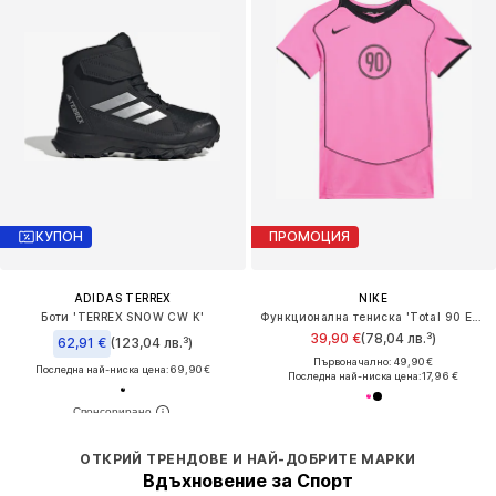
КУПОН
ПРОМОЦИЯ
ADIDAS TERREX
NIKE
Боти 'TERREX SNOW CW K'
Функционална тениска 'Total 90 Energy'
39,90 €
(78,04 лв.³)
62,91 €
(123,04 лв.³)
Първоначално: 49,90 €
Последна най-ниска цена:
69,90 €
Последна най-ниска цена:
17,96 €
ОТКРИЙ ТРЕНДОВЕ И НАЙ-ДОБРИТЕ МАРКИ
Вдъхновение за Спорт