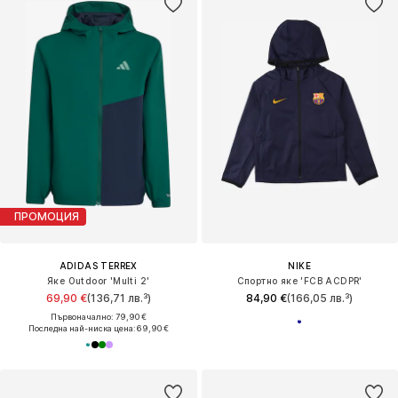
ПРОМОЦИЯ
ADIDAS TERREX
NIKE
Яке Outdoor 'Multi 2'
Спортно яке 'FCB ACDPR'
69,90 €
(136,71 лв.³)
84,90 €
(166,05 лв.³)
Първоначално: 79,90 €
Последна най-ниска цена:
69,90 €