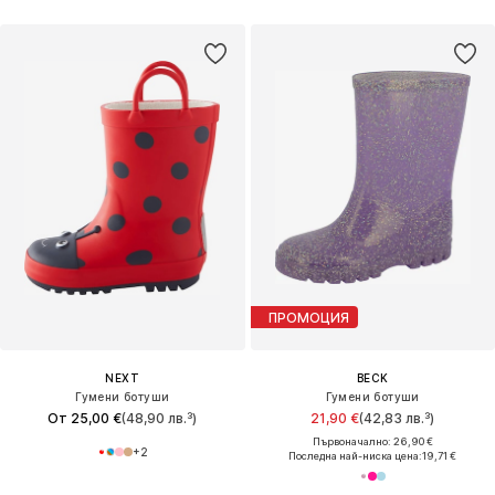
ПРОМОЦИЯ
NEXT
BECK
Гумени ботуши
Гумени ботуши
От 25,00 €
(48,90 лв.³)
21,90 €
(42,83 лв.³)
Първоначално: 26,90 €
+
2
Последна най-ниска цена:
19,71 €