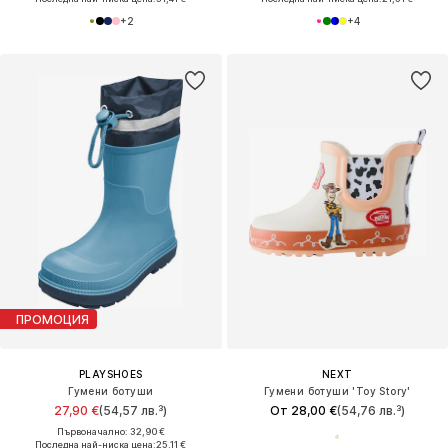
+
2
+
4
ПРОМОЦИЯ
PLAYSHOES
NEXT
Гумени ботуши
Гумени ботуши 'Toy Story'
27,90 €
(54,57 лв.³)
От 28,00 €
(54,76 лв.³)
Първоначално: 32,90 €
Последна най-ниска цена:
25,11 €