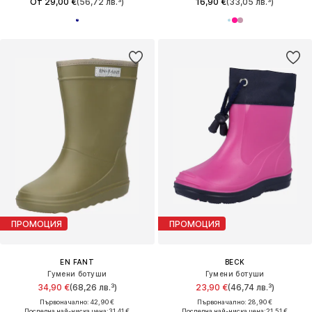
От 29,00 €
(56,72 лв.³)
16,90 €
(33,05 лв.³)
ПРОМОЦИЯ
ПРОМОЦИЯ
EN FANT
BECK
Гумени ботуши
Гумени ботуши
34,90 €
(68,26 лв.³)
23,90 €
(46,74 лв.³)
Първоначално: 42,90 €
Първоначално: 28,90 €
Последна най-ниска цена:
31,41 €
Последна най-ниска цена:
21,51 €