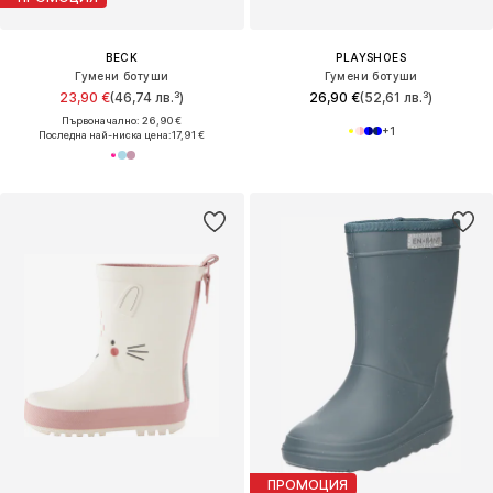
BECK
PLAYSHOES
Гумени ботуши
Гумени ботуши
23,90 €
(46,74 лв.³)
26,90 €
(52,61 лв.³)
Първоначално: 26,90 €
+
1
Последна най-ниска цена:
17,91 €
ПРОМОЦИЯ