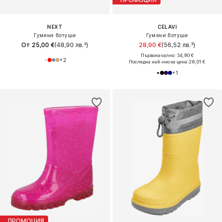
NEXT
CELAVI
Гумени ботуши
Гумени ботуши
От 25,00 €
(48,90 лв.³)
28,90 €
(56,52 лв.³)
Първоначално: 34,90 €
+
2
Последна най-ниска цена:
26,01 €
+
1
ПРОМОЦИЯ