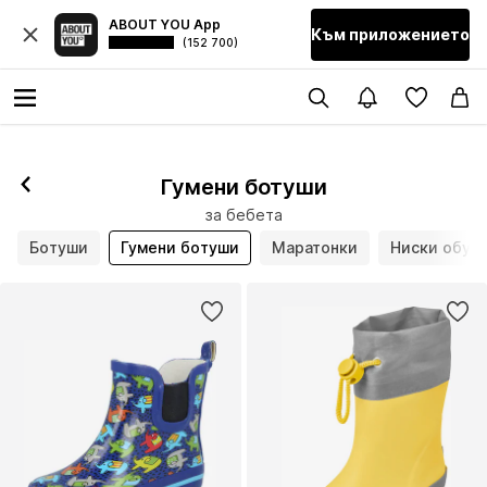
ABOUT YOU App
Към приложението
(152 700)
Гумени ботуши
за бебета
Ботуши
Гумени ботуши
Маратонки
Ниски обув