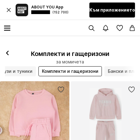
ABOUT YOU App
Към приложението
(152 700)
Комплекти и гащеризони
за момичета
Блузи и туники
Комплекти и гащеризони
Бански и пла