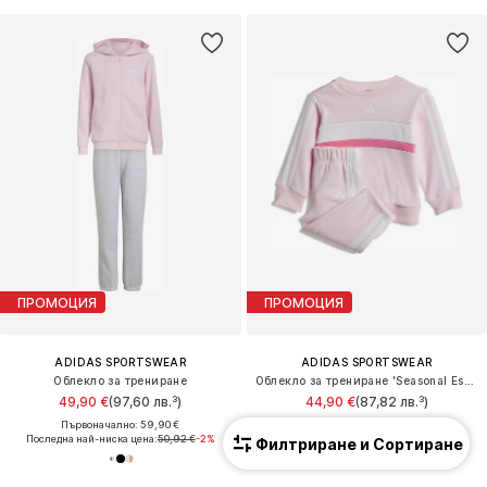
ПРОМОЦИЯ
ПРОМОЦИЯ
ADIDAS SPORTSWEAR
ADIDAS SPORTSWEAR
Облекло за трениране
Облекло за трениране 'Seasonal Essentials Tiberio'
49,90 €
(97,60 лв.³)
44,90 €
(87,82 лв.³)
Първоначално: 59,90 €
Първоначално: 49,90 €
Последна най-ниска цена:
50,92 €
-2%
Последна най-ниска цена:
20,93 €
Филтриране и Сортиране