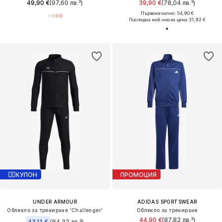
49,90 €
(97,60 лв.³)
39,90 €
(78,04 лв.³)
Първоначално: 54,90 €
Последна най-ниска цена:
31,92 €
КУПОН
ПРОМОЦИЯ
UNDER ARMOUR
ADIDAS SPORTSWEAR
Облекло за трениране 'Challenger'
Облекло за трениране
44,90 €
(87,82 лв.³)
43,11 €
(84,32 лв.³)