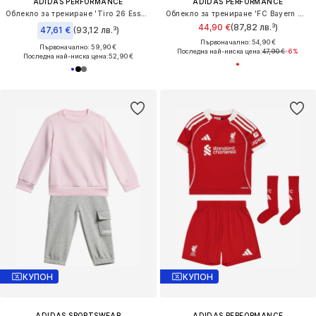
ADIDAS PERFORMANCE
ADIDAS PERFORMANCE
Облекло за трениране 'Tiro 26 Essentials'
Облекло за трениране 'FC Bayern München DNA'
44,90 €
(87,82 лв.³)
47,61 €
(93,12 лв.³)
Първоначално: 54,90 €
Първоначално: 59,90 €
Последна най-ниска цена:
47,90 €
-6%
Последна най-ниска цена:
52,90 €
КУПОН
КУПОН
ADIDAS SPORTSWEAR
ADIDAS PERFORMANCE