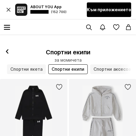
ABOUT YOU App
Към приложението
(152 700)
Спортни екипи
за момичета
и
Спортни якета
Спортни екипи
Спортни аксесоар