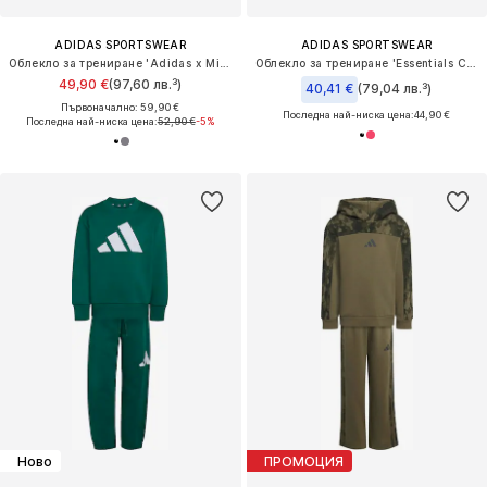
ADIDAS SPORTSWEAR
ADIDAS SPORTSWEAR
Облекло за трениране 'Adidas x Minecraft'
Облекло за трениране 'Essentials Climacool Track Suit'
49,90 €
(97,60 лв.³)
40,41 €
(79,04 лв.³)
Първоначално: 59,90 €
Последна най-ниска цена:
44,90 €
Последна най-ниска цена:
52,90 €
-5%
Ново
ПРОМОЦИЯ