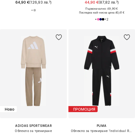
64,90 €
(126,93 лв.³)
44,90 €
(87,82 лв.³)
Първоначално: 49,90 €
Последна най-ниска цена:
40,41 €
+
2
Ново
ПРОМОЦИЯ
ADIDAS SPORTSWEAR
PUMA
Облекло за трениране
Облекло за трениране 'Individual RISE'