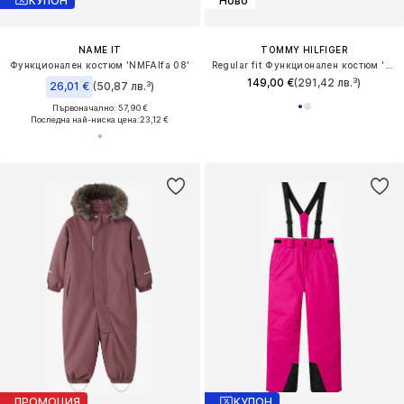
КУПОН
Ново
NAME IT
TOMMY HILFIGER
Функционален костюм 'NMFAlfa 08'
Regular fit Функционален костюм 'ESSENTIAL'
149,00 €
(291,42 лв.³)
26,01 €
(50,87 лв.³)
Първоначално: 57,90 €
Последна най-ниска цена:
23,12 €
ПРОМОЦИЯ
КУПОН