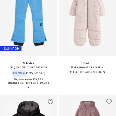
КУПОН
O'NEILL
NEXT
Regular Outdoor панталон
Функционален костюм
От 46,00 €
(89,97 лв.³)
69,29 €
(135,52 лв.³)
Първоначално: 109,99 €
Последна най-ниска цена:
69,29 €