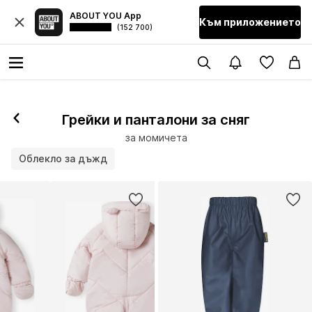
ABOUT YOU App
Към приложението
(152 700)
Грейки и панталони за сняг
за момичета
Облекло за дъжд