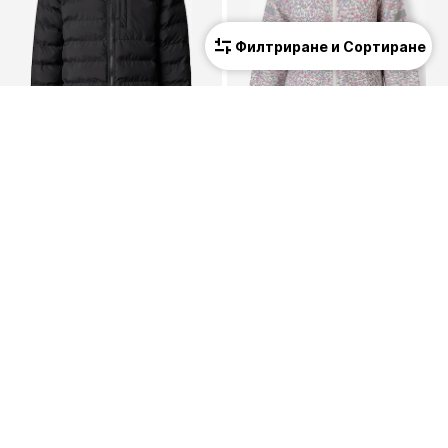
Филтриране и Сортиране
THE NORTH FACE
MINOTI
Яке Outdoor 'Perrito'
Функционално яке
109,00 €
(213,19 лв.³)
От 37,90 €
(74,13 лв.³)