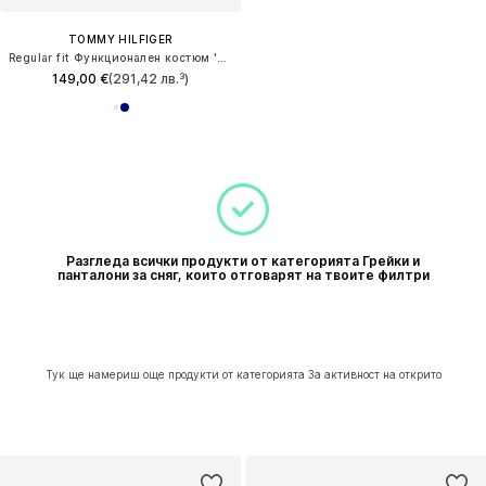
TOMMY HILFIGER
Regular fit Функционален костюм 'ESSENTIAL'
149,00 €
(291,42 лв.³)
Разгледа всички продукти от категорията Грейки и
панталони за сняг, които отговарят на твоите филтри
Тук ще намериш още продукти от категорията За активност на открито