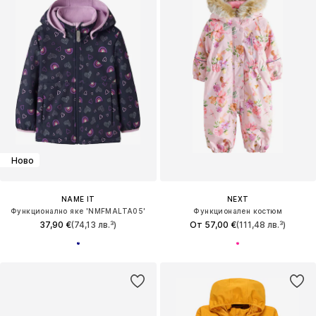
Ново
NAME IT
NEXT
Функционално яке 'NMFMALTA05'
Функционален костюм
37,90 €
(74,13 лв.³)
От 57,00 €
(111,48 лв.³)