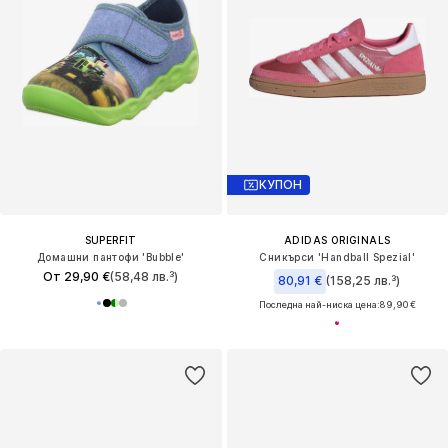
КУПОН
SUPERFIT
ADIDAS ORIGINALS
Домашни пантофи 'Bubble'
Сникърси 'Handball Spezial'
От 29,90 €
(58,48 лв.³)
80,91 €
(158,25 лв.³)
Последна най-ниска цена:
89,90 €