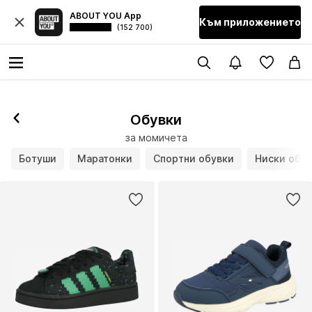
ABOUT YOU App
Към приложението
(152 700)
Обувки
за момичета
Ботуши
Маратонки
Спортни обувки
Ниски обу