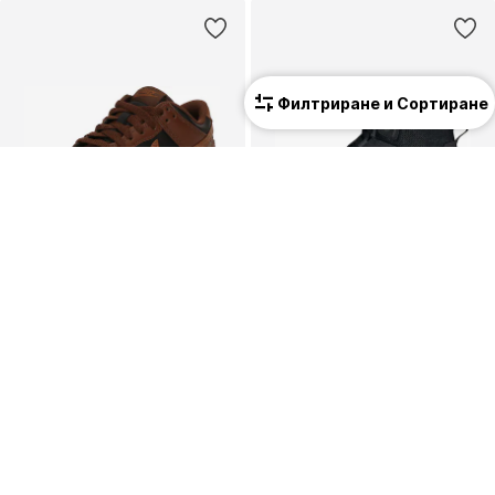
Филтриране и Сортиране
ПРОМОЦИЯ
КУПОН
NIKE SPORTSWEAR
ADIDAS TERREX
Сникърси 'Dunk'
Боти 'AX4R'
79,90 €
(156,27 лв.³)
58,41 €
(114,24 лв.³)
Първоначално: 94,90 €
Последна най-ниска цена:
64,90 €
Последна най-ниска цена:
30,32 €