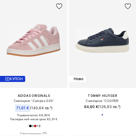
КУПОН
Ново
ADIDAS ORIGINALS
TOMMY HILFIGER
Сникърси 'Campus 00S'
Сникърси 'COOPER'
64,90 €
(126,93 лв.³)
71,91 €
(140,64 лв.³)
Първоначално: 89,90 €
Последна най-ниска цена:
62,91 €
+
8