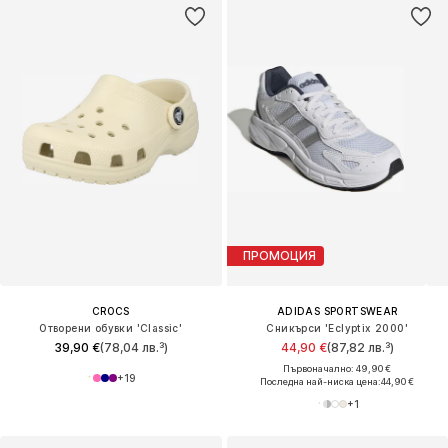
ПРОМОЦИЯ
CROCS
ADIDAS SPORTSWEAR
Отворени обувки 'Classic'
Сникърси 'Eclyptix 2000'
39,90 €
(78,04 лв.³)
44,90 €
(87,82 лв.³)
Първоначално: 49,90 €
+
19
Последна най-ниска цена:
44,90 €
+
1