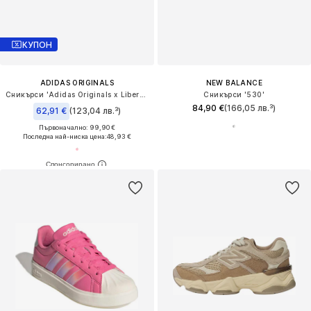
КУПОН
ADIDAS ORIGINALS
NEW BALANCE
Сникърси 'Adidas Originals x Liberty London Samba OG'
Сникърси '530'
84,90 €
(166,05 лв.³)
62,91 €
(123,04 лв.³)
Първоначално: 99,90 €
Последна най-ниска цена:
48,93 €