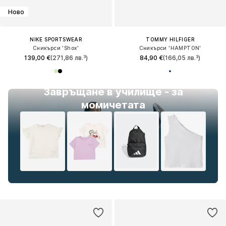
Ново
NIKE SPORTSWEAR
TOMMY HILFIGER
Сникърси 'Shox'
Сникърси 'HAMPTON'
139,00 €
(271,86 лв.³)
84,90 €
(166,05 лв.³)
Завръщане в училище - за
момичетата