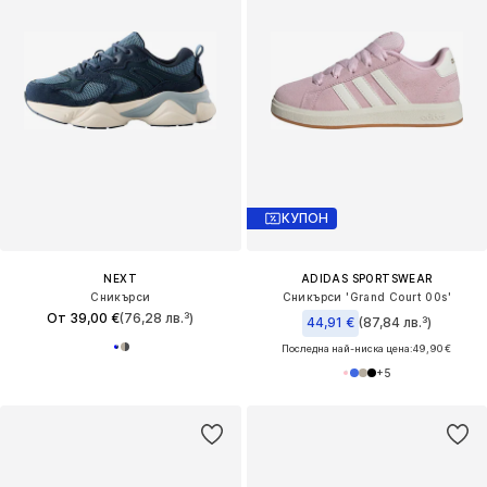
КУПОН
NEXT
ADIDAS SPORTSWEAR
Сникърси
Сникърси 'Grand Court 00s'
От 39,00 €
(76,28 лв.³)
44,91 €
(87,84 лв.³)
Последна най-ниска цена:
49,90 €
+
5