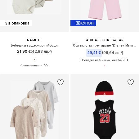
3 в опаковка
КУПОН
NAME IT
ADIDAS SPORTSWEAR
Бебешки гащеризони/боди
Облекло за трениране 'Disney Minnie Maus'
21,90 €
(42,83 лв.³)
49,41 €
(96,64 лв.³)
Последна най-ниска цена:
54,90 €