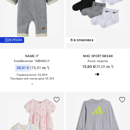
КУПОН
6 в опаковка
NAME IT
NIKE SPORTSWEAR
Комбинезон 'NBNMILY'
Къси чорапи
15,90 €
(31,10 лв.³)
38,61 €
(75,51 лв.³)
Първоначално: 54,90 €
Последна най-ниска цена:
19,74 €