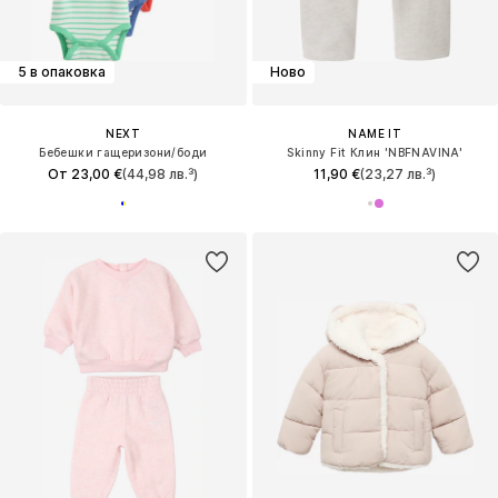
5 в опаковка
Ново
NEXT
NAME IT
Бебешки гащеризони/боди
Skinny Fit Клин 'NBFNAVINA'
От 23,00 €
(44,98 лв.³)
11,90 €
(23,27 лв.³)