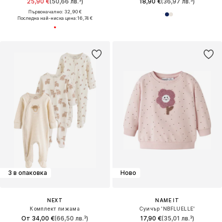
25,90 €
(50,66 лв.³)
18,90 €
(36,97 лв.³)
Първоначално: 32,90 €
Последна най-ниска цена:
16,74 €
3 в опаковка
Ново
NEXT
NAME IT
Комплект пижама
Суичър 'NBFLUELLE'
От 34,00 €
(66,50 лв.³)
17,90 €
(35,01 лв.³)