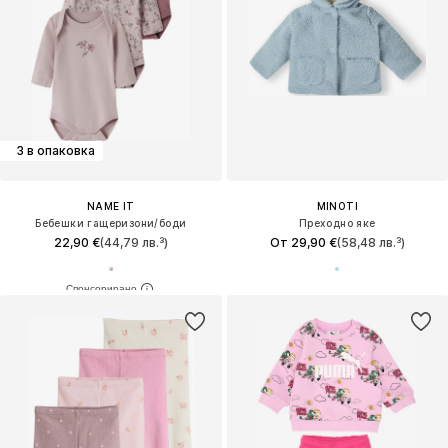
3 в опаковка
NAME IT
MINOTI
Бебешки гащеризони/боди
Преходно яке
22,90 €
(44,79 лв.³)
От 29,90 €
(58,48 лв.³)