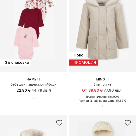
Ново
3 в опаковка
ПРОМОЦИЯ
NAME IT
MINOTI
Бебешки гащеризони/боди
Зимно яке
22,90 €
(44,79 лв.³)
От 39,83 €
(77,90 лв.³)
Първоначално: 56,90 €
Последна най-ниска цена:
35,85 €