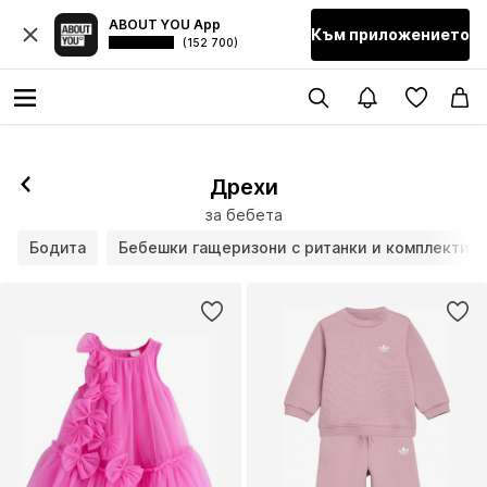
ABOUT YOU App
Към приложението
(152 700)
Дрехи
за бебета
Бодита
Бебешки гащеризони с ританки и комплекти