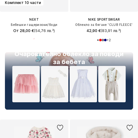
Комплект 10 части
NEXT
NIKE SPORTSWEAR
Бебешки гащеризони/боди
Облекло за бягане 'CLUB FLEECE'
От 28,00 €
(54,76 лв.³)
42,90 €
(83,91 лв.³)
+
2
Очарователно облекло за поводи
за бебета